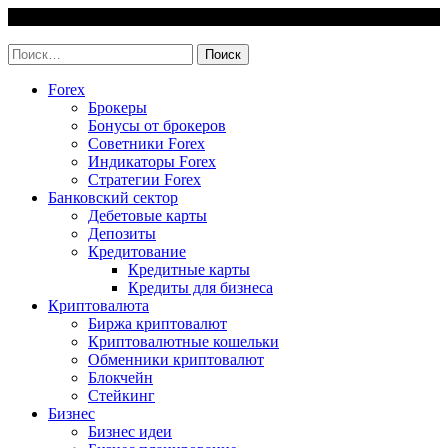
Skip
6 August, 2026
to
invest-easy.ru
content
Найти:
Forex
Брокеры
Бонусы от брокеров
Советники Forex
Индикаторы Forex
Стратегии Forex
Банковский сектор
Дебетовые карты
Депозиты
Кредитование
Кредитные карты
Кредиты для бизнеса
Криптовалюта
Биржа криптовалют
Криптовалютные кошельки
Обменники криптовалют
Блокчейн
Стейкинг
Бизнес
Бизнес идеи