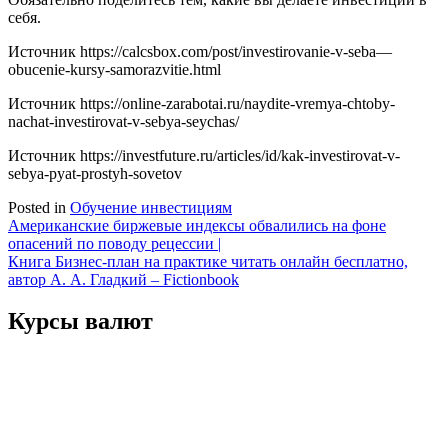
себя.
Источник
https://calcsbox.com/post/investirovanie-v-seba—
obucenie-kursy-samorazvitie.html
Источник
https://online-zarabotai.ru/naydite-vremya-chtoby-
nachat-investirovat-v-sebya-seychas/
Источник
https://investfuture.ru/articles/id/kak-investirovat-v-
sebya-pyat-prostyh-sovetov
Posted in
Обучение инвестициям
Навигация
Американские биржевые индексы обвалились на фоне
опасений по поводу рецессии |
по
Книга Бизнес-план на практике читать онлайн бесплатно,
записям
автор А. А. Гладкий – Fictionbook
Курсы валют