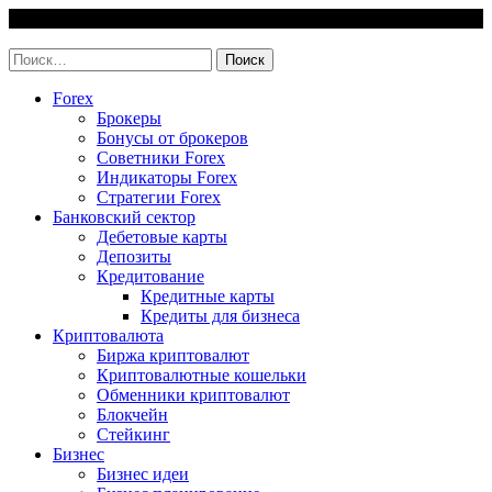
Skip
7 August, 2026
to
invest-easy.ru
content
Найти:
Forex
Брокеры
Бонусы от брокеров
Советники Forex
Индикаторы Forex
Стратегии Forex
Банковский сектор
Дебетовые карты
Депозиты
Кредитование
Кредитные карты
Кредиты для бизнеса
Криптовалюта
Биржа криптовалют
Криптовалютные кошельки
Обменники криптовалют
Блокчейн
Стейкинг
Бизнес
Бизнес идеи