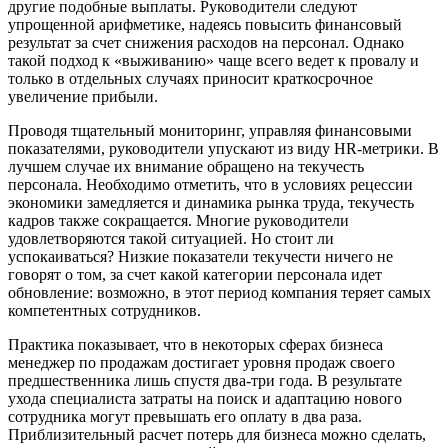
другие подобные выплаты. Руководители следуют
упрощенной арифметике, надеясь повысить финансовый
результат за счет снижения расходов на персонал. Однако
такой подход к «выживанию» чаще всего ведет к провалу и
только в отдельных случаях приносит краткосрочное
увеличение прибыли.
Проводя тщательный мониторинг, управляя финансовыми
показателями, руководители упускают из виду HR-метрики. В
лучшем случае их внимание обращено на текучесть
персонала. Необходимо отметить, что в условиях рецессии
экономики замедляется и динамика рынка труда, текучесть
кадров также сокращается. Многие руководители
удовлетворяются такой ситуацией. Но стоит ли
успокаиваться? Низкие показатели текучести ничего не
говорят о том, за счет какой категории персонала идет
обновление: возможно, в этот период компания теряет самых
компетентных сотрудников.
Практика показывает, что в некоторых сферах бизнеса
менеджер по продажам достигает уровня продаж своего
предшественника лишь спустя два-три года. В результате
ухода специалиста затраты на поиск и адаптацию нового
сотрудника могут превышать его оплату в два раза.
Приблизительный расчет потерь для бизнеса можно сделать,