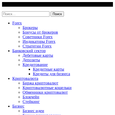
Skip
7 August, 2026
to
invest-easy.ru
content
Найти:
Forex
Брокеры
Бонусы от брокеров
Советники Forex
Индикаторы Forex
Стратегии Forex
Банковский сектор
Дебетовые карты
Депозиты
Кредитование
Кредитные карты
Кредиты для бизнеса
Криптовалюта
Биржа криптовалют
Криптовалютные кошельки
Обменники криптовалют
Блокчейн
Стейкинг
Бизнес
Бизнес идеи