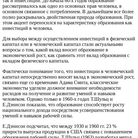
так и инвестиции. До начала 60-х годов образование
рассматривалось как одно из основных прав человека, в
основном связанное с потреблением. В дальнейшем все более
полно раскрывалась двойственная природа образования. При
этом акцент переносился на характеристику образования как
инвестиций в человека.
Для выбора между осуществлением инвестиций в физический
капитал или в человеческий капитал стали актуальными
вопросы о том, какой вклад вносит образование в
экономический рост, как сравнить этот вклад образования с
вкладом физического капитала.
Фактически понимание того, что инвестиции в человеческий
капитал непосредственно вносят вклад в экономический рост,
связано еще со временами Адама Смита, классические
экономисты уделяли должное внимание необходимости
расходов на получение и развитие умений и навыков
человеком. Однако только в 1960-х годах Т.Шульц и
Е.Дэнисон показали, что образование способствует росту
национального дохода посредством усовершенствования
умений и навыков рабочей силы.
Е.Дэнисон подсчитал, что между 1930 и 1960 гг. 23 %
прироста выпуска продукции в США связана с повышением
образования рабочей силы. T.Шульц (1963) разработал метод