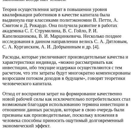
Теория осуществления затрат в повышении уровня
квалификации работников в качестве капитала была
выдвинула еще классиками политэкономии В. Петти, А.
Смитом и Д. Рикардо. Она получила развитие в работах
академика С. Г. Струмилина, В. С. Гойло, Р. И.
Капелюшникова, В. И. Марцинкевича. Несколько позднее
исследования в данном направлении велись С. А. Дятловым,
С. А. Курганским, А. И. Добрыниным и др. [4].
Расходы, которые увеличивают производительные качества и
характеристики индивида, «можно рассматривать как
инвестиции, ибо текущие издержки осуществляются с тем
расчетом, что эти затраты будут многократно компенсированы
возросшим потоком доходов в будущем», говорят теоретики
человеческого капитала.
Отход от восприятия затрат на формирование качественно
новой рабочей силы как исключительно потребительских стал
возможным благодаря использованию термина инвестиции в
отношении данных расходов, которые в свою очередь были
признаны как производительные, поскольку вложения в
человека способны приносить ощутимый долговременный
экономический эффект.