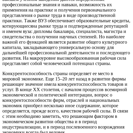
профессиональные знания и навыки, возможность их
применения на практике и получения первоначального
представления о рынке труда в виде производственной
практики. Также ВУЗ обеспечивает образовательные кредиты,
котирующиесяна рынке труда и подтвержденные репутацией
и именем вуза: дипломы бакалавра, специалиста, магистра и
свидетельства о получении научных степеней. Но наиболее
важной его функцией является развитие общего культурного
капитала, закладывающего универсальную основу для
дальнейшей профессиональной деятельности и последующего
развития. На макроуровне высокообразованная рабочая сила
представляет собой человеческий потенциал страны.
Конкурентоспособность страны определяет ее место в
мировой экономике. Еще 15–20 лет назад в развитии фирмы
решающее значение имела конкурентоспособность товаров и
услуг. В конце ХХ столетия, с началом процессов всемирной
экономической и политической интеграции, вопрос о
конкурентоспособности фирм, отраслей и национальных
экономик приобрел несколько иное содержание, которое
определяется, прежде всего, качеством рабочей силы. В связи
с этим необходимо заметить, что решающим фактором в
экономическом развитии общества и в период
индустриализации, и в период послевоенного возрождения
экономики всегда был человек.