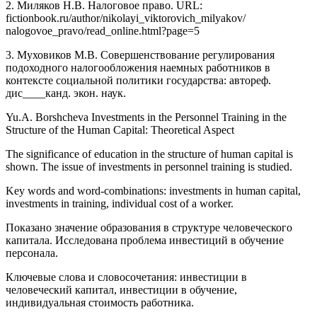
2. Миляков Н.В. Налоговое право. URL:
fictionbook.ru/author/nikolayi_viktorovich_milyakov/
nalogovoe_pravo/read_online.html?page=5
3. Муховиков М.В. Совершенствование регулирования
подоходного налогообложения наемных работников в
контексте социальной политики государства: автореф.
дис____канд. экон. наук.
Yu.A. Borshcheva Investments in the Personnel Training in the
Structure of the Human Capital: Theoretical Aspect
The significance of education in the structure of human capital is
shown. The issue of investments in personnel training is studied.
Key words and word-combinations: investments in human capital,
investments in training, individual cost of a worker.
Показано значение образования в структуре человеческого
капитала. Исследована проблема инвестиций в обучение
персонала.
Ключевые слова и словосочетания: инвестиции в
человеческий капитал, инвестиции в обучение,
индивидуальная стоимость работника.