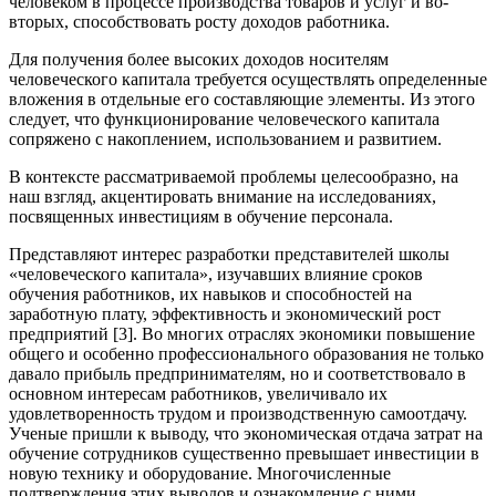
человеком в процессе производства товаров и услуг и во-
вторых, способствовать росту доходов работника.
Для получения более высоких доходов носителям
человеческого капитала требуется осуществлять определенные
вложения в отдельные его составляющие элементы. Из этого
следует, что функционирование человеческого капитала
сопряжено с накоплением, использованием и развитием.
В контексте рассматриваемой проблемы целесообразно, на
наш взгляд, акцентировать внимание на исследованиях,
посвященных инвестициям в обучение персонала.
Представляют интерес разработки представителей школы
«человеческого капитала», изучавших влияние сроков
обучения работников, их навыков и способностей на
заработную плату, эффективность и экономический рост
предприятий [3]. Во многих отраслях экономики повышение
общего и особенно профессионального образования не только
давало прибыль предпринимателям, но и соответствовало в
основном интересам работников, увеличивало их
удовлетворенность трудом и производственную самоотдачу.
Ученые пришли к выводу, что экономическая отдача затрат на
обучение сотрудников существенно превышает инвестиции в
новую технику и оборудование. Многочисленные
подтверждения этих выводов и ознакомление с ними