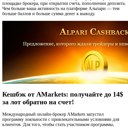
площадке брокера, при открытии счета, пополнении депозита.
Чем больше ваша активность на платформе Альпари — тем
больше баллов и больше сумма денег к выводу.
Кешбэк от AMarkets: получайте до 14$
за лот обратно на счет!
Международный онлайн-брокер AMarkets запустил
программу лояльности с привлекательными условиями для
клиентов. Для того, чтобы стать участником программы,