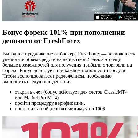
Бонус форекс 101% при пополнении
депозита от FreshForex
Выгодное предложение от брокера FreshForex — возможность
увеличить объем средств на депозите в 2 раза, а это еще
больше возможностей для получения прибыли с торговли на
форекс. Бонус действует при каждом пополнении средств.
Чтобы воспользоваться предложением, необходимо
выполнить следующие действия:
открыть счет (бонус действует для счетов ClassicMT4
или Market Pro MT4),
пройти процедуру верификации,
пополнить свой депозит минимум на 100$.