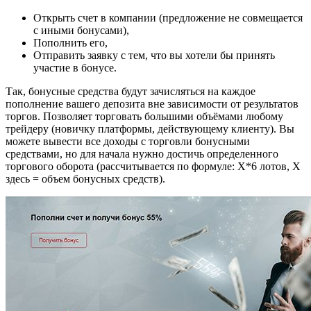
Открыть счет в компании (предложение не совмещается
с иными бонусами),
Пополнить его,
Отправить заявку с тем, что вы хотели бы принять
участие в бонусе.
Так, бонусные средства будут зачисляться на каждое
пополнение вашего депозита вне зависимости от результатов
торгов. Позволяет торговать большими объёмами любому
трейдеру (новичку платформы, действующему клиенту). Вы
можете вывести все доходы с торговли бонусными
средствами, но для начала нужно достичь определенного
торгового оборота (рассчитывается по формуле: X*6 лотов, X
здесь = объем бонусных средств).