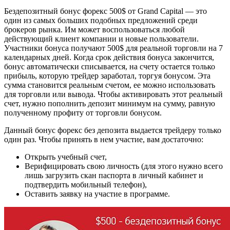
Бездепозитный бонус форекс 500$ от Grand Capital — это
один из самых больших подобных предложений среди
брокеров рынка. Им может воспользоваться любой
действующий клиент компании и новые пользователи.
Участники бонуса получают 500$ для реальной торговли на 7
календарных дней. Когда срок действия бонуса закончится,
бонус автоматически списывается, на счету остается только
прибыль, которую трейдер заработал, торгуя бонусом. Эта
сумма становится реальным счетом, ее можно использовать
для торговли или вывода. Чтобы активировать этот реальный
счет, нужно пополнить депозит минимум на сумму, равную
полученному профиту от торговли бонусом.
Данный бонус форекс без депозита выдается трейдеру только
один раз. Чтобы принять в нем участие, вам достаточно:
Открыть учебный счет,
Верифицировать свою личность (для этого нужно всего
лишь загрузить скан паспорта в личный кабинет и
подтвердить мобильный телефон),
Оставить заявку на участие в программе.