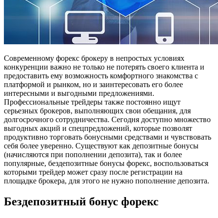
Современному форекс брокеру в непростых условиях
конкуренции важно не только не потерять своего клиента и
предоставить ему возможность комфортного знакомства с
платформой и рынком, но и заинтересовать его более
интересными и выгодными предложениями.
Профессиональные трейдеры также постоянно ищут
серьезных брокеров, выполняющих свои обещания, для
долгосрочного сотрудничества. Сегодня доступно множество
выгодных акций и спецпредложений, которые позволят
продуктивно торговать бонусными средствами и чувствовать
себя более уверенно. Существуют как депозитные бонусы
(начисляются при пополнении депозита), так и более
популярные, бездепозитные бонусы форекс, воспользоваться
которыми трейдер может сразу после регистрации на
площадке брокера, для этого не нужно пополнение депозита.
Бездепозитный бонус форекс