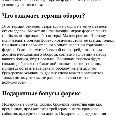
условия участия в нем.
Что означает термин оборот?
Этот термин означает стараться не уходить в минус за весь
объем сделок. Может ли начинающий игрок форекс рынка
прибыльно торговать без потерь? Маловероятно. Поэтому
использовать бонусы форекс новичкам стоит не всегда, только
при наличии положительного опыта реальной торговли на
форекс. Если вы имеете большой опыт трейдинга, тогда
достичь необходимого оборота, согласно условиям вывода
вашего бонуса, будет реально. Новичкам форекса будет
сложно добиться необходимой планки, соответственно,
придется оставить все деньги брокеру, найти другую
брокерскую компанию, где все снова может повториться
только потому что вы не рассчитали свои силы и
возможности.
Подарочные бонусы форекс
Подарочные бонусы форекс брокеров известны еще как
временные, предлагаются трейдерам в честь громкого
события, праздника или акции. Подарочные предложения