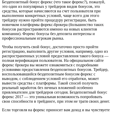
Бездепозитный бонус форекс (что такое форекс?), пожалуй,
это один из популярных у трейдеров видов бонусов, это
средства, которые начисляются на счет пользователя при
выполнении конкретных условий, чаще всего для этого
трейдеру нужно пройти процедуру регистрации, быть
новичком платформы форекс-брокера (большинство таких
бонусов распространяются именно на новых клиентов
компании). Форекс бонусы без депозита интересны и
профессиональным игрокам рынка.
Чтобы получить свой бонус, достаточно просто пройти
регистрацию, выполнить другие условия, например, одно из
распространенных условий предоставления такого бонуса —
полная верификация пользователя. На официальном сайте
форекс брокера вы можете ознакомиться с подробными
условиями предоставления бездепозитных бонусов. Трейдер,
воспользовавшийся бездепозитным бонусом форекс с
выводом, с соблюдением условий его отработки, может
вывести средства с платформы. Такой способ получить
реальный заработок без личных вложений особенно
привлекателен для трейдеров сегодня. Бездепозитный бонус
форекс 2017 — это уникальная возможность попробовать
свои способности в трейдинге, при этом не тратя своих денег.
Если торговля на форекс приносит вам доход и вы чувствуете