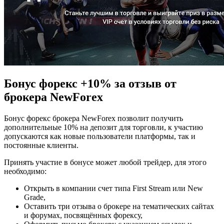
Бонус форекс +10% за отзыв от
брокера NewForex
Бонус форекс брокера NewForex позволит получить
дополнительные 10% на депозит для торговли, к участию
допускаются как новые пользователи платформы, так и
постоянные клиенты.
Принять участие в бонусе может любой трейдер, для этого
необходимо:
Открыть в компании счет типа First Stream или New
Grade,
Оставить три отзыва о брокере на тематических сайтах
и форумах, посвящённых форексу,