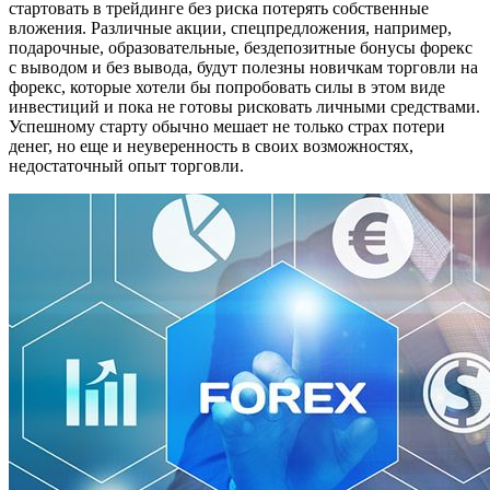
стартовать в трейдинге без риска потерять собственные
вложения. Различные акции, спецпредложения, например,
подарочные, образовательные, бездепозитные бонусы форекс
с выводом и без вывода, будут полезны новичкам торговли на
форекс, которые хотели бы попробовать силы в этом виде
инвестиций и пока не готовы рисковать личными средствами.
Успешному старту обычно мешает не только страх потери
денег, но еще и неуверенность в своих возможностях,
недостаточный опыт торговли.