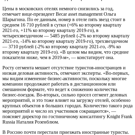
Цены в московских отелях немного снизились за год,
отмечает вице-президент Becar asset management Ольга
Шарыгина. По ее данным, номер в отеле пять звезд стоит в
среднем 16 710 рублей в сутки (+6% ко второму кварталу
2021-го, +11% ко второму кварталу 2019-го), в
четырехзвездочном — 5485 рублей (-2% ко второму кварталу
2021-го, -14% ко второму кварталу 2019-го), трехзвездочном
— 3710 рублей (-2% ко второму кварталу 2021-го, -9% ко
второму кварталу 2019-го). «В целом мы видим, что средние
показатели ниже, чем в 2019-м», — констатирует она.
Росту сегмента мешает отсутствие туристов-иностранцев и
низкая деловая активность, отмечают эксперты. «Во-первых,
мы видим изменение бизнес-активности, поскольку многие
компании продолжают работать в дистанционном или
смешанном формате, что ведет к снижению количества
бизнес-поездок. Во-вторых, сильно просел сегмент деловых
мероприятий, и это тоже влияет на загрузку отелей, особенно
крупных объектов в больших городах. Количество такого рода
мероприятий и число их участников сокращаются», —
поясняет директор по гостиничному консалтингу Knight Frank
Russia Наталия Розенблюм.
В Россию почти перестали приезжать иностранные туристы.