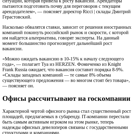
ситуации, которая привела к росту вакансии. Арендаторы
пытаются подготовить почву для переговоров с текущим
арендодателем», — поясняет директор Ricci | склады Дмитрий
Герастовский.
Насколько обвалятся ставки, зависит от решения иностранных
компаний покинуть российский рынок и скорости, с которой
им найдется альтернатива, говорят эксперты. На данный
момент большинство прогнозирует дальнейший рост
вакансии.
«Можно ожидать вакансию в 10-15% к началу следующего
года», — полагает Туа из HERZEN. Фомиченко из Knight
Frank Russia ожидает, что вакансия составит порядка 8-9%.
«Склады западных компаний — те самые 8% объема
существующего предложения — во многом стоят без товара»,
— поясняет он.
Офисы рассчитывают на госкомпании
Характерной чертой офисного рынка стал существенный рост
площадей, предлагаемых в субаренду. IT-компании перестали
быть самым активным игроком на этом рынке, теперь
надежды офисных девелоперов связаны с государственными
структурами и компаниями.