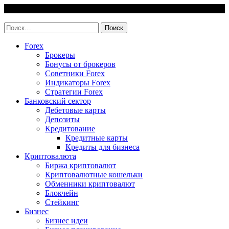
Skip
10 August, 2026
to
invest-easy.ru
content
Найти:
Forex
Брокеры
Бонусы от брокеров
Советники Forex
Индикаторы Forex
Стратегии Forex
Банковский сектор
Дебетовые карты
Депозиты
Кредитование
Кредитные карты
Кредиты для бизнеса
Криптовалюта
Биржа криптовалют
Криптовалютные кошельки
Обменники криптовалют
Блокчейн
Стейкинг
Бизнес
Бизнес идеи