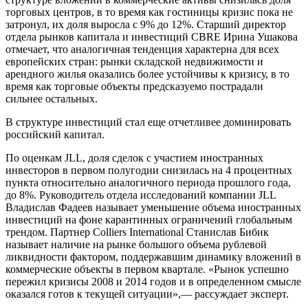
торговых центров, в то время как гостиницы кризис пока не
затронул, их доля выросла с 9% до 12%. Старший директор
отдела рынков капитала и инвестиций CBRE Ирина Ушакова
отмечает, что аналогичная тенденция характерна для всех
европейских стран: рынки складской недвижимости и
арендного жилья оказались более устойчивы к кризису, в то
время как торговые объекты предсказуемо пострадали
сильнее остальных.
В структуре инвестиций стал еще отчетливее доминировать
российский капитал.
По оценкам JLL, доля сделок с участием иностранных
инвесторов в первом полугодии снизилась на 4 процентных
пункта относительно аналогичного периода прошлого года,
до 8%. Руководитель отдела исследований компании JLL
Владислав Фадеев называет уменьшение объема иностранных
инвестиций на фоне карантинных ограничений глобальным
трендом. Партнер Colliers International Станислав Бибик
называет наличие на рынке большого объема рублевой
ликвидности фактором, поддержавшим динамику вложений в
коммерческие объекты в первом квартале. «Рынок успешно
пережил кризисы 2008 и 2014 годов и в определенном смысле
оказался готов к текущей ситуации»,— рассуждает эксперт.