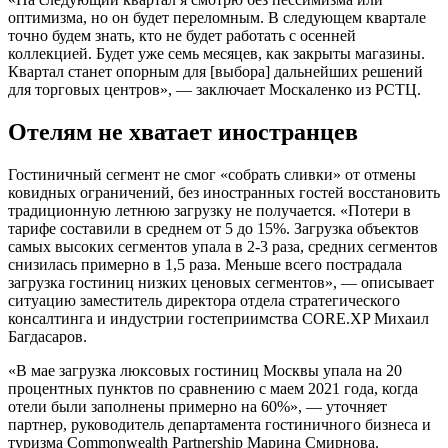
оптимизма, но он будет переломным. В следующем квартале
точно будем знать, кто не будет работать с осенней
коллекцией. Будет уже семь месяцев, как закрыты магазины.
Квартал станет опорным для [выбора] дальнейших решений
для торговых центров», — заключает Москаленко из РСТЦ.
Отелям не хватает иностранцев
Гостиничный сегмент не смог «собрать сливки» от отмены
ковидных ограничений, без иностранных гостей восстановить
традиционную летнюю загрузку не получается. «Потери в
тарифе составили в среднем от 5 до 15%. Загрузка объектов
самых высоких сегментов упала в 2-3 раза, средних сегментов
снизилась примерно в 1,5 раза. Меньше всего пострадала
загрузка гостиниц низких ценовых сегментов», — описывает
ситуацию заместитель директора отдела стратегического
консалтинга и индустрии гостеприимства CORE.XP Михаил
Багдасаров.
«В мае загрузка люксовых гостиниц Москвы упала на 20
процентных пунктов по сравнению с маем 2021 года, когда
отели были заполнены примерно на 60%», — уточняет
партнер, руководитель департамента гостиничного бизнеса и
туризма Commonwealth Partnership Марина Смирнова.