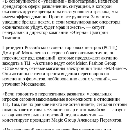
«В совокупности с «упавшими» кинотеатрами, нехваткой
арендаторов сферы развлечений, ситуацией, в которой
оказались другие арендаторы из-за упавшего трафика, мы
имеем эффект домино. Просто все рушится. Заменить
ушедшие бренды некем, и если международные операторы
окончательно уйдут, будет мрак и жесть», — сетует
генеральный директор компании «Этерна» Дмитрий
Томилин.
Президент Российского совета торговых центров (РСТЦ)
Дмитрий Москаленко настроен более оптимистично, он
перечисляет ряд компаний, которые продолжают активно
заходить в ТЦ. «Активно ведут себя Melon Fashion Group,
«Стокманн», сетевые магазины электроники типа «М.Видео».
Они активны с точки зрения ведения переговоров по
изменению форматов, лоббированию своих условий», —
уточняет Москаленко.
«Если говорить о перспективах развития, у локальных
игроков сегодня максимальные возможности в отношении
ТЦ. Там, где их раньше никто не хотел видеть, сегодня готовы
помочь завезти товар. «Завози товар и открывайся» — лозунг
сегодняшнего рынка торговой недвижимости», —
констатирует президент Magic Group Александр Перемятов.
«На следующий квартал я смотрю без пессимизма или