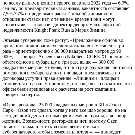
по всему рынку, в конце первого квартала 2022 года — 6,9%,
сейчас, по предварительным данным, вакантность составляет
7,5%-7,7% и продолжает расти. Сильной динамики в
отношении ставок нет, с течением времени они могут
снизиться», — отмечает директор департамента офисной
недвижимости Knight Frank Russia Мария Зимина.
Объемы субаренды тоже растут. «Предложение офисов во
временное пользование увеличилось за пять месяцев в три
раза – ориентировочно с 30 000 квадратных метров до 90
000», — говорит Анаевская из Nikoliers. СORE.XP оценивает
объем офисов в субаренду в три раза выше — 300 000
квадратных метров, уточняя, что в эту цифру входят не только
помещения в субаренду, но и площади, предлагаемые по
договорам уступки права аренды. «Лишними» площади
становятся по разным причинам, но чаще всего из-за того, что
офисы были арендованы с расчетом на рост компании,
говорят эксперты.
«Ozon арендовал 25 000 квадратных метров в БЦ «Искра
Парк». Ozon это сделал, когда у него все шло хорошо, но на
сегодняшний день эти помещения ему не нужны, а договор
жесткий. Возможности расторжения нет, поэтому Ozon
остается только платить за помещения и искать
субарендаторов, чтобы возместить потери», — приводит