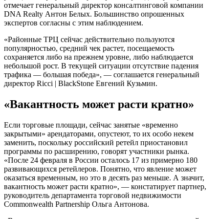
отмечает генеральный директор консалтинговой компании
DNA Realty Антон Белых. Большинство опрошенных
экспертов согласны с этим наблюдением.
«Районные ТРЦ сейчас действительно пользуются
популярностью, средний чек растет, посещаемость
сохраняется либо на прежнем уровне, либо наблюдается
небольшой рост. В текущей ситуации отсутствие падения
трафика — большая победа», — соглашается генеральный
директор Ricci | BlackStone Евгений Кузьмин.
«Вакантность может расти кратно»
Если торговые площади, сейчас занятые «временно
закрытыми» арендаторами, опустеют, то их особо некем
заменить, поскольку российский ретейл приостановил
программы по расширению, говорят участники рынка.
«После 24 февраля в России осталось 17 из примерно 180
развивающихся ретейлеров. Понятно, что явление может
оказаться временным, но это в десять раз меньше. А значит,
вакантность может расти кратно», — констатирует партнер,
руководитель департамента торговой недвижимости
Commonwealth Partnership Ольга Антонова.