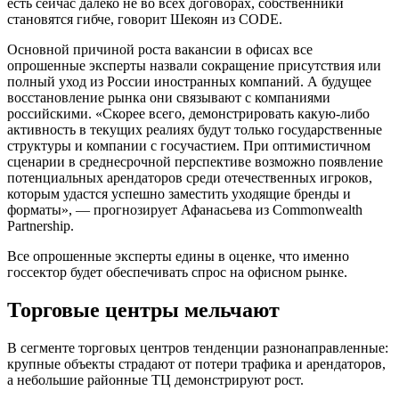
есть сейчас далеко не во всех договорах, собственники
становятся гибче, говорит Шекоян из CODE.
Основной причиной роста вакансии в офисах все
опрошенные эксперты назвали сокращение присутствия или
полный уход из России иностранных компаний. А будущее
восстановление рынка они связывают с компаниями
российскими. «Скорее всего, демонстрировать какую-либо
активность в текущих реалиях будут только государственные
структуры и компании с госучастием. При оптимистичном
сценарии в среднесрочной перспективе возможно появление
потенциальных арендаторов среди отечественных игроков,
которым удастся успешно заместить уходящие бренды и
форматы», — прогнозирует Афанасьева из Commonwealth
Partnership.
Все опрошенные эксперты едины в оценке, что именно
госсектор будет обеспечивать спрос на офисном рынке.
Торговые центры мельчают
В сегменте торговых центров тенденции разнонаправленные:
крупные объекты страдают от потери трафика и арендаторов,
а небольшие районные ТЦ демонстрируют рост.