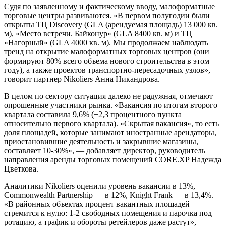
Судя по заявленному и фактическому вводу, малоформатные
торговые центры развиваются. «В первом полугодии были
открыты ТЦ Discovery (GLA (арендуемая площадь) 13 000 кв.
м), «Место встречи. Байконур» (GLA 8400 кв. м) и ТЦ
«Нагорный» (GLA 4000 кв. м). Мы продолжаем наблюдать
тренд на открытие малоформатных торговых центров (они
формируют 80% всего объема нового строительства в этом
году), а также проектов транспортно-пересадочных узлов», —
говорит партнер Nikoliers Анна Никандрова.
В целом по сектору ситуация далеко не радужная, отмечают
опрошенные участники рынка. «Вакансия по итогам второго
квартала составила 9,6% (+2,3 процентного пункта
относительно первого квартала). «Скрытая вакансия», то есть
доля площадей, которые занимают иностранные арендаторы,
приостановившие деятельность и закрывшие магазины,
составляет 10-30%», — добавляет директор, руководитель
направления аренды торговых помещений CORE.XP Надежда
Цветкова.
Аналитики Nikoliers оценили уровень вакансии в 13%,
Commonwealth Partnership — в 12%, Knight Frank — в 13,4%.
«В районных объектах процент вакантных площадей
стремится к нулю: 1-2 свободных помещения и парочка под
ротацию, а трафик и обороты ретейлеров даже растут», —