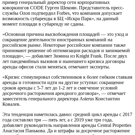
пример генеральный директор сети корпоративных
коворкингов CODE Гурген Шекоян. Представитель пресс-
службы Ozon подтвердил Forbes, что компания допускает
возможность субаренды в БЦ «Искра Парк», на данный
момент площади в субаренду не сданы.
«Основная причина высвобождения площадей — это уход и
сокращение деятельности иностранных компаний на
российском рынке. Некоторые российские компании также
принимают решение об оптимизации расходов и занимаемой
площади», — добавляет Зимина из Knight Frank. После двух
лет пандемийных вызовов и нынешнего кризиса договоры
аренды офисов стали меняться, отмечают эксперты.
«Кризис стимулировал собственников к более гибким ставкам
аренды и готовности идти на другие уступки: сокращение
сроков аренды с 5-7 лет до 1-2 лет и смягчение условий
досрочного расторжения арендного договора», — отмечает
заместитель генерального директора Asterus Константин
Ковалев.
Эта тенденция наметилась давно: средний цикл аренды с 2017
года составлял три — пять лет, а с 2019 уже три года,
добавляет руководитель направления аренды Central Properties
Анастасия Панькова. Да и штрафы за досрочное расторжение