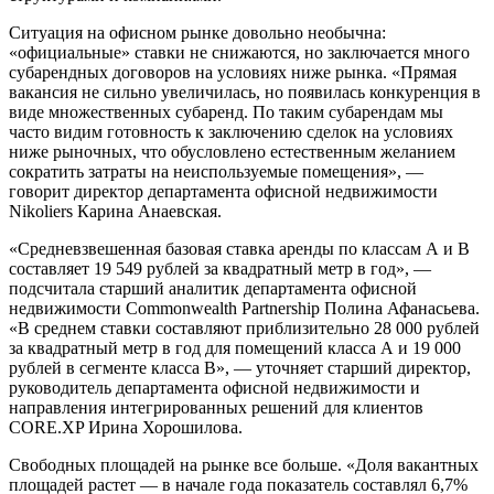
Ситуация на офисном рынке довольно необычна:
«официальные» ставки не снижаются, но заключается много
субарендных договоров на условиях ниже рынка. «Прямая
вакансия не сильно увеличилась, но появилась конкуренция в
виде множественных субаренд. По таким субарендам мы
часто видим готовность к заключению сделок на условиях
ниже рыночных, что обусловлено естественным желанием
сократить затраты на неиспользуемые помещения», —
говорит директор департамента офисной недвижимости
Nikoliers Карина Анаевская.
«Средневзвешенная базовая ставка аренды по классам А и В
составляет 19 549 рублей за квадратный метр в год», —
подсчитала старший аналитик департамента офисной
недвижимости Commonwealth Partnership Полина Афанасьева.
«В среднем ставки составляют приблизительно 28 000 рублей
за квадратный метр в год для помещений класса А и 19 000
рублей в сегменте класса В», — уточняет старший директор,
руководитель департамента офисной недвижимости и
направления интегрированных решений для клиентов
СORE.XP Ирина Хорошилова.
Свободных площадей на рынке все больше. «Доля вакантных
площадей растет — в начале года показатель составлял 6,7%