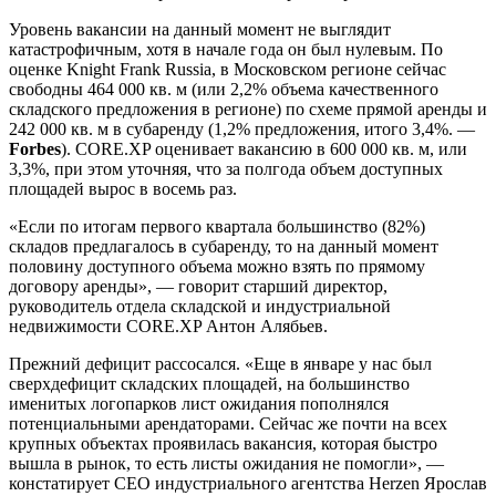
Уровень вакансии на данный момент не выглядит
катастрофичным, хотя в начале года он был нулевым. По
оценке Knight Frank Russia, в Московском регионе сейчас
свободны 464 000 кв. м (или 2,2% объема качественного
складского предложения в регионе) по схеме прямой аренды и
242 000 кв. м в субаренду (1,2% предложения, итого 3,4%. —
Forbes
). CORE.XP оценивает вакансию в 600 000 кв. м, или
3,3%, при этом уточняя, что за полгода объем доступных
площадей вырос в восемь раз.
«Если по итогам первого квартала большинство (82%)
складов предлагалось в субаренду, то на данный момент
половину доступного объема можно взять по прямому
договору аренды», — говорит старший директор,
руководитель отдела складской и индустриальной
недвижимости CORE.XP Антон Алябьев.
Прежний дефицит рассосался. «Еще в январе у нас был
сверхдефицит складских площадей, на большинство
именитых логопарков лист ожидания пополнялся
потенциальными арендаторами. Сейчас же почти на всех
крупных объектах проявилась вакансия, которая быстро
вышла в рынок, то есть листы ожидания не помогли», —
констатирует CEO индустриального агентства Herzen Ярослав