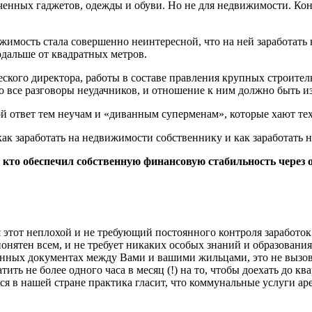
енных гаджетов, одежды и обуви. Но не для недвижимости. Кон
ижимость стала совершенно неинтересной, что на ней заработать
одальше от квадратных метров.
еского директора, работы в составе правления крупных строите
о все разговоры неудачников, и отношение к ним должно быть из 
ответ тем неучам и «диванным суперменам», которые хают тех, к
как заработать на недвижимости собственнику и как заработать 
х, кто обеспечил собственную финансовую стабильность через
я этот неплохой и не требующий постоянного контроля заработок.
онятен всем, и не требует никаких особых знаний и образования
енных документах между Вами и вашими жильцами, это не вызов
тить не более одного часа в месяц (!) на то, чтобы доехать до 
ся в нашей стране практика гласит, что коммунальные услуги а