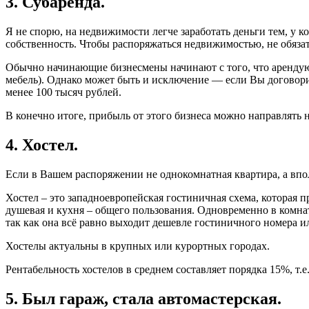
3. Субаренда.
Я не спорю, на недвижимости легче заработать деньги тем, у к
собственность. Чтобы распоряжаться недвижимостью, не обязат
Обычно начинающие бизнесмены начинают с того, что арендуют
мебель). Однако может быть и исключение — если Вы договорит
менее 100 тысяч рублей.
В конечно итоге, прибыль от этого бизнеса можно направлять на
4. Хостел.
Если в Вашем распоряжении не однокомнатная квартира, а впол
Хостел – это западноевропейская гостиничная схема, которая п
душевая и кухня – общего пользования. Одновременно в комнат
так как она всё равно выходит дешевле гостиничного номера 
Хостелы актуальны в крупных или курортных городах.
Рентабельность хостелов в среднем составляет порядка 15%, т.е
5. Был гараж, стала автомастерская.