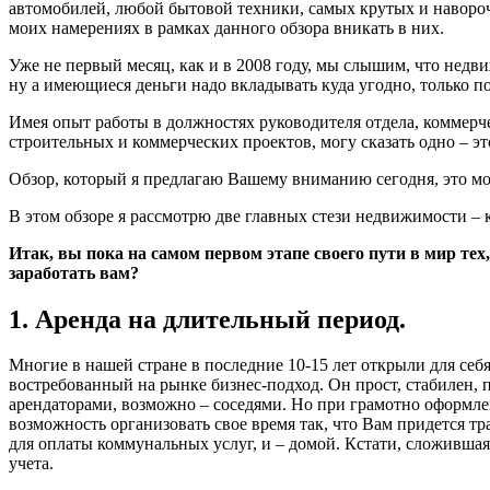
автомобилей, любой бытовой техники, самых крутых и навороч
моих намерениях в рамках данного обзора вникать в них.
Уже не первый месяц, как и в 2008 году, мы слышим, что недв
ну а имеющиеся деньги надо вкладывать куда угодно, только п
Имея опыт работы в должностях руководителя отдела, коммерч
строительных и коммерческих проектов, могу сказать одно – эт
Обзор, который я предлагаю Вашему вниманию сегодня, это мой 
В этом обзоре я рассмотрю две главных стези недвижимости – 
Итак, вы пока на самом первом этапе своего пути в мир те
заработать вам?
1. Аренда на длительный период.
Многие в нашей стране в последние 10-15 лет открыли для себ
востребованный на рынке бизнес-подход. Он прост, стабилен, п
арендаторами, возможно – соседями. Но при грамотно оформл
возможность организовать свое время так, что Вам придется тра
для оплаты коммунальных услуг, и – домой. Кстати, сложившая
учета.