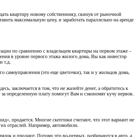
одать квартиру новому собственнику, скинув от рыночной
тавить максимальную цену, и заработать параллельно на аренде
туации по сравнению с владельцем квартиры на первом этаже –
ения в уровне первого этажа жилого дома, Вы как инвестор
 т.д.
о самоуправления (это еще цветочки), так и у жильцов дома,
есь, заключается в том, что не жалейте денег, а обратитесь к
 за определенную плату помогут Вам и сэкономят кучу нервов.
вид», продается. Многие скептики считают, что этот вариант не
угих отраслей. Например, автомобили.
ядок и продают. Потому что во-первых, разбираются в авто, а