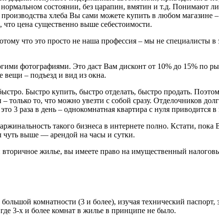
в нормальном состоянии, без царапин, вмятин и т.д. Понимают 
производства хлеба Вы сами можете купить в любом магазине – м
, что цена существенно выше себестоимости.
тому что это просто не наша профессия – мы не специалисты в э
гими фотографиями. Это даст Вам дисконт от 10% до 15% по ры
 вещи – подъезд и вид из окна.
это быстро. Быстро купить, быстро отделать, быстро продать. По
 только то, что можно увезти с собой сразу. Отделочников долго
это 3 раза в день – однокомнатная квартира с нуля приводится в
аржинальность такого бизнеса в интернете полно. Кстати, пока
л чуть выше — арендой на часы и сутки.
 вторичное жилье, вы имеете право на имущественный налоговый 
у большой комнатности (3 и более), изучая технический паспорт,
 где 3-х и более комнат в жилье в принципе не было.