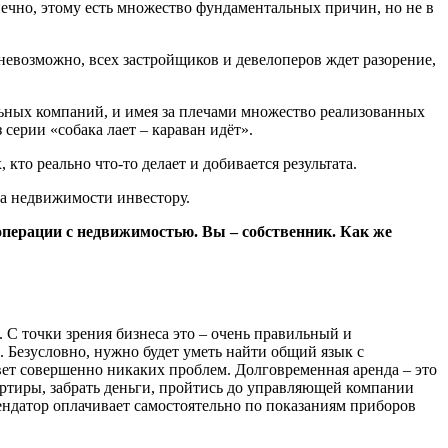
ечно, этому есть множество фундаментальных причин, но не в
 невозможно, всех застройщиков и девелоперов ждет разорение,
льных компаний, и имея за плечами множество реализованных
серии «собака лает – караван идёт».
то реально что-то делает и добивается результата.
на недвижимости инвестору.
 операции с недвижимостью. Вы – собственник. Как же
 С точки зрения бизнеса это – очень правильный и
. Безусловно, нужно будет уметь найти общий язык с
ет совершенно никаких проблем. Долговременная аренда – это
квартиры, забрать деньги, пройтись до управляющей компании
рендатор оплачивает самостоятельно по показаниям приборов