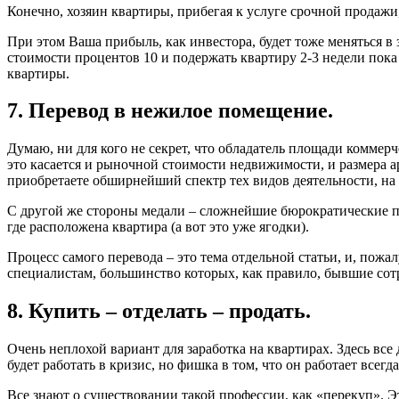
Конечно, хозяин квартиры, прибегая к услуге срочной продажи
При этом Ваша прибыль, как инвестора, будет тоже меняться в
стоимости процентов 10 и подержать квартиру 2-3 недели пока 
квартиры.
7. Перевод в нежилое помещение.
Думаю, ни для кого не секрет, что обладатель площади коммер
это касается и рыночной стоимости недвижимости, и размера а
приобретаете обширнейший спектр тех видов деятельности, на к
С другой же стороны медали – сложнейшие бюрократические про
где расположена квартира (а вот это уже ягодки).
Процесс самого перевода – это тема отдельной статьи, и, пожалу
специалистам, большинство которых, как правило, бывшие сотр
8. Купить – отделать – продать.
Очень неплохой вариант для заработка на квартирах. Здесь все
будет работать в кризис, но фишка в том, что он работает все
Все знают о существовании такой профессии, как «перекуп». Э