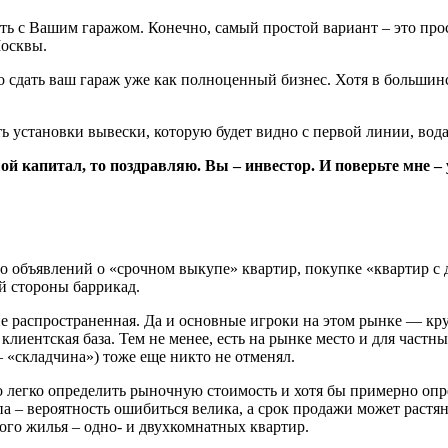
ь с Вашим гаражом. Конечно, самый простой вариант – это прост
Москвы.
 сдать ваш гараж уже как полноценный бизнес. Хотя в большинс
 установки вывески, которую будет видно с первой линии, вода
й капитал, то поздравляю. Вы – инвестор. И поверьте мне – 
 объявлений о «срочном выкупе» квартир, покупке «квартир с д
ой стороны баррикад.
не распространенная. Да и основные игроки на этом рынке — кр
клиентская база. Тем не менее, есть на рынке место и для част
 «складчина») тоже еще никто не отменял.
легко определить рыночную стоимость и хотя бы примерно опре
 – вероятность ошибиться велика, а срок продажи может растяну
ого жилья – одно- и двухкомнатных квартир.