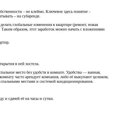
обственности – не клеймо. Ключевое здесь понятие –
тывать – на субаренде.
елать глобальные изменения в квартире (ремонт, новая
. Таким образом, этот заработок можно начать с вложениями
артир.
ткрытия в ней хостела.
пальное место без удобств в комнате. Удобства — ванная,
комнату часто арендует компания, либо её выкупают целиком,
т спальными местами и системой кондиционирования.
у и сдачей её на часы и сутки.