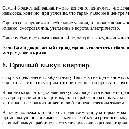
Самый бюджетный вариант – это, конечно, придумать, что делат
невысока, конечно, при условии, что гараж у Вас не в центре 
Однако если приложить небольшие усилия, то вполне возможно
именно: смотровая яма, утепленные ворота, электричество.
Плюсом будут асфальтированный подъезд к гаражу, возможность
Если Вам в докризисный период удалось сколотить небольшо
метрах даже в кризис.
6. Срочный выкуп квартир.
Открыв практически любую газету, Вы легко найдете множество
Однако давайте рассмотрим этот бизнес, как говорится, с друг
Я бы не сказал, что срочный выкуп жилья услуга в нашей стра
быстрой реализации квартиры, но и наработанная и актуальная 
капиталов нескольких инвесторов (или человеческим языком —
Выкупу подлежать те объекты недвижимости, у которых можно 
премиальную недвижимость в качестве объекта срочного выкупа
срочный выкуп, работают в сегменте массового рынка вторичн