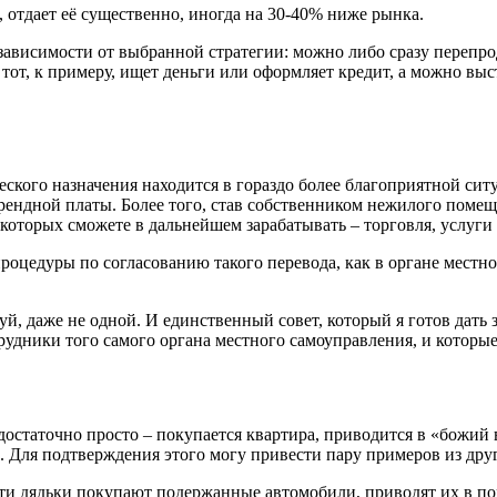
, отдает её существенно, иногда на 30-40% ниже рынка.
 зависимости от выбранной стратегии: можно либо сразу перепр
тот, к примеру, ищет деньги или оформляет кредит, а можно выс
ческого назначения находится в гораздо более благоприятной си
рендной платы. Более того, став собственником нежилого помещ
оторых сможете в дальнейшем зарабатывать – торговля, услуги и
цедуры по согласованию такого перевода, как в органе местног
й, даже не одной. И единственный совет, который я готов дать зд
удники того самого органа местного самоуправления, и которые
 достаточно просто – покупается квартира, приводится в «божий 
гда. Для подтверждения этого могу привести пару примеров из др
ти дядьки покупают подержанные автомобили, приводят их в пор