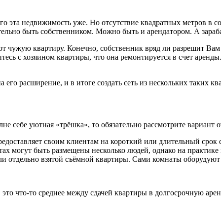
ого эта недвижимость уже. Но отсутствие квадратных метров в с
ельно быть собственником. Можно быть и арендатором. А зараба
 чужую квартиру. Конечно, собственник вряд ли разрешит Вам д
есь с хозяином квартиры, что она ремонтируется в счет аренды
 его расширение, и в итоге создать сеть из нескольких таких кв
не себе уютная «трёшка», то обязательно рассмотрите вариант о
редоставляет своим клиентам на короткий или длительный срок с
ах могут быть размещены несколько людей, однако на практике 
или отдельно взятой съёмной квартиры. Сами комнаты оборудую
. это что-то среднее между сдачей квартиры в долгосрочную аренд