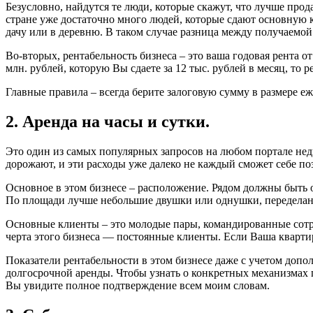
Безусловно, найдутся те люди, которые скажут, что лучше прод
стране уже достаточно много людей, которые сдают основную к
дачу или в деревню. В таком случае разница между получаемой 
Во-вторых, рентабельность бизнеса – это ваша годовая рента о
млн. рублей, которую Вы сдаете за 12 тыс. рублей в месяц, то 
Главные правила – всегда берите залоговую сумму в размере е
2. Аренда на часы и сутки.
Это один из самых популярных запросов на любом портале недв
дорожают, и эти расходы уже далеко не каждый сможет себе по
Основное в этом бизнесе – расположение. Рядом должны быть о
По площади лучше небольшие двушки или однушки, переделан
Основные клиенты – это молодые пары, командированные сотруд
черта этого бизнеса — постоянные клиенты. Если Ваша квартир
Показатели рентабельности в этом бизнесе даже с учетом допо
долгосрочной аренды. Чтобы узнать о конкретных механизмах 
Вы увидите полное подтверждение всем моим словам.