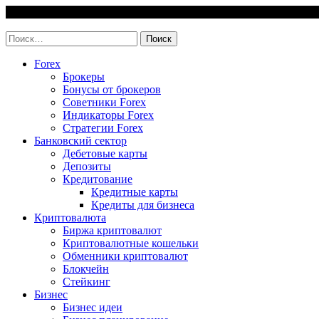
Skip
8 August, 2026
to
invest-easy.ru
content
Найти:
Forex
Брокеры
Бонусы от брокеров
Советники Forex
Индикаторы Forex
Стратегии Forex
Банковский сектор
Дебетовые карты
Депозиты
Кредитование
Кредитные карты
Кредиты для бизнеса
Криптовалюта
Биржа криптовалют
Криптовалютные кошельки
Обменники криптовалют
Блокчейн
Стейкинг
Бизнес
Бизнес идеи