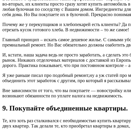
во-вторых, их клиенты просто сразу хотят купить автомобиль 
любая булочная по соседству с Вашим домом. Ингредиенты для 
себя дома. Но Вы покупаете их в булочной. Прекрасно понимая
Почему же у перекупщиков и хлебопекарей есть клиенты? Да по
отрезать кусок готового хлеба. В недвижимости – то же самое!
Главный принцип – искать самое дешевое жилье. С самыми убо
премиальный ремонт. Но Вас обязательно должны озаботить две
И, кстати, наша задача ведь не просто заработать, а сделать 
рынок. Никаких отделочных материалов с доставкой из Европы –
дорого. Практика показывает, что при постоянном контроле – а 
Я уже раньше писал про подобный ремонт,ну а уж статей про м
объединить этот заработок с другим, про который я рассказыва
Вне зависимости от того, что вы покупаете — новостройку или
возникают обязанности по уплате налога на недвижимость.
9. Покупайте объединенные квартиры.
Те, кто хоть раз сталкивался с необходимостью купить квартир
двух квартир. Так делали те, кто приобретал квартиры в домах,