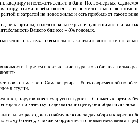
ать квартиру и положить деньги в банк. Но, во-первых, сдаваем
вартиру, а сами перебираются в другое жилье: с меньшей комнат
рентой и затратой на новое жилье и есть прибыль от такого вида
т сдачи квартиры, поделенная на её рыночную стоимость и выраж
рентабельность Вашего бизнеса – 8% годовых.
жемесячного платежа, обязательно заключайте договор и по возм
ижимости. Причем в кризис клиентура этого бизнеса только рас
зволить.
становка и магазин. Сама квартира – быть современной по обста
ные в студии.
ники, поругавшиеся супруги и туристы. Снимать квартиру будут
а хороша по качеству и адекватна по цене, они обратятся снов
лнительных расходов по найму персонала для уборки квартиры б
по этому бизнесу, а также вооружиться точными начальными циф