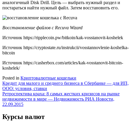
аналогичный Disk Drill. Цель — выбрать нужный раздел и
постараться найти нужный файл. Затем восстановить его.
Восстановление файлов с Recuva Wizard
Источник
https://ripplecoin.pw/bitkoin/kak-vosstanovit-koshelek
Источник
https://cryptostate.ru/instrukcii/vosstannovlenie-koshelka-
bitcoin
Источник
https://casherbox.com/articles/kak-vosstanovit-bitcoin-
koshelek/
Posted in
Криптовалютные кошельки
Навигация
Кредит для малого и среднего бизнеса в Сбербанке — для ИП,
ООО: условия, ставки
по
Ретроспектива краха: 8 самых жестких кризисов на рынке
записям
недвижимости в мире — Недвижимость РИА Новости,
22.09.2015
Курсы валют