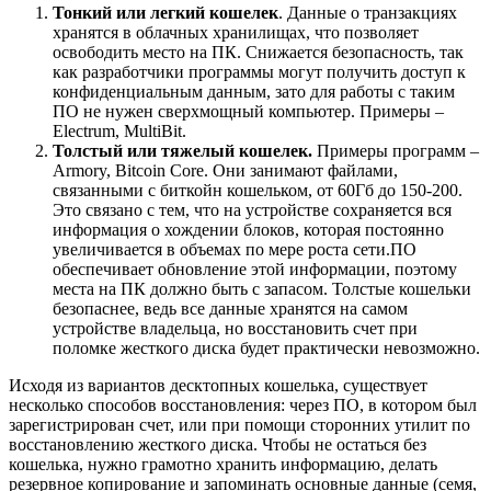
Тонкий или легкий кошелек
. Данные о транзакциях
хранятся в облачных хранилищах, что позволяет
освободить место на ПК. Снижается безопасность, так
как разработчики программы могут получить доступ к
конфиденциальным данным, зато для работы с таким
ПО не нужен сверхмощный компьютер. Примеры –
Electrum, MultiBit.
Толстый или тяжелый кошелек.
Примеры программ –
Armory, Bitcoin Core. Они занимают файлами,
связанными с биткойн кошельком, от 60Гб до 150-200.
Это связано с тем, что на устройстве сохраняется вся
информация о хождении блоков, которая постоянно
увеличивается в объемах по мере роста сети.ПО
обеспечивает обновление этой информации, поэтому
места на ПК должно быть с запасом. Толстые кошельки
безопаснее, ведь все данные хранятся на самом
устройстве владельца, но восстановить счет при
поломке жесткого диска будет практически невозможно.
Исходя из вариантов десктопных кошелька, существует
несколько способов восстановления: через ПО, в котором был
зарегистрирован счет, или при помощи сторонних утилит по
восстановлению жесткого диска. Чтобы не остаться без
кошелька, нужно грамотно хранить информацию, делать
резервное копирование и запоминать основные данные (семя,