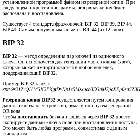
установленной программой файлом из резервной копии. При
следующем открытии программы, резервная копия будет
распознана и восстановлена.
Существует 4 стандарта фраз-ключей: BIP 32, BIP 39, BIP 44,
BIP 49. Самым популярным является BIP 44 (из 12 слов).
BIP 32
BIP 32
— метод определения пар ключей из одиночного
ключа. Он используется для генерации мастер ключа (xprv),
который может импортироваться в любой кошелек,
поддерживающий BIP32.
Пример BIP 32 ключа:
xprv9s21ZrQH143K2PXgtDvNp1e5Mzxncb3D3qM7pcXEp6eaSZ8
Резервная копия BIP32
осуществляется путем копирования
данного ключа на устройство, бумагу, или путем генерации
QR кода.
Чтобы
восстановить
биткоин кошелек через
BIP 32
просто
скопируйте данный ключ в поле при восстановлении доступа.
Это может быть любая программа, совместимая с данным
стандартом.