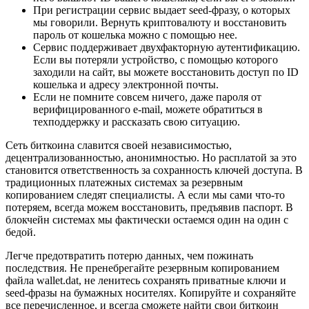
При регистрации сервис выдает seed-фразу, о которых
мы говорили. Вернуть криптовалюту и восстановить
пароль от кошелька можно с помощью нее.
Сервис поддерживает двухфакторную аутентификацию.
Если вы потеряли устройство, с помощью которого
заходили на сайт, вы можете восстановить доступ по ID
кошелька и адресу электронной почты.
Если не помните совсем ничего, даже пароля от
верифицированного e-mail, можете обратиться в
техподдержку и рассказать свою ситуацию.
Сеть биткоина славится своей независимостью,
децентрализованностью, анонимностью. Но расплатой за это
становится ответственность за сохранность ключей доступа. В
традиционных платежных системах за резервным
копированием следят специалисты. А если мы сами что-то
потеряем, всегда можем восстановить, предъявив паспорт. В
блокчейн системах мы фактически остаемся один на один с
бедой.
Легче предотвратить потерю данных, чем пожинать
последствия. Не пренебрегайте резервным копированием
файла wallet.dat, не ленитесь сохранять приватные ключи и
seed-фразы на бумажных носителях. Копируйте и сохраняйте
все перечисленное, и всегда сможете найти свои биткоин