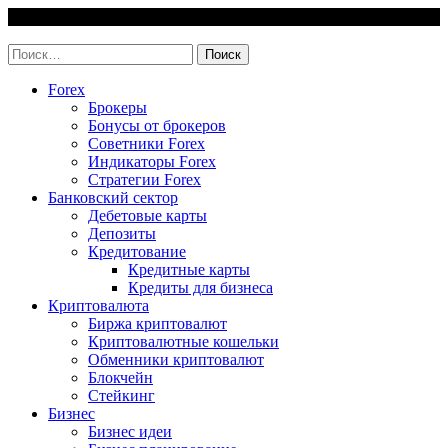
Skip
6 August, 2026
to
invest-easy.ru
content
Найти:
Forex
Брокеры
Бонусы от брокеров
Советники Forex
Индикаторы Forex
Стратегии Forex
Банковский сектор
Дебетовые карты
Депозиты
Кредитование
Кредитные карты
Кредиты для бизнеса
Криптовалюта
Биржа криптовалют
Криптовалютные кошельки
Обменники криптовалют
Блокчейн
Стейкинг
Бизнес
Бизнес идеи