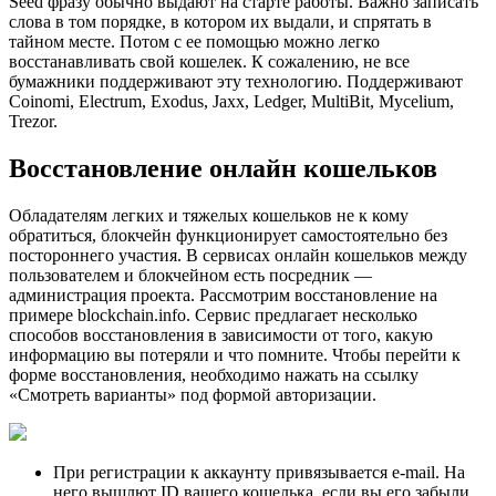
Seed фразу обычно выдают на старте работы. Важно записать
слова в том порядке, в котором их выдали, и спрятать в
тайном месте. Потом с ее помощью можно легко
восстанавливать свой кошелек. К сожалению, не все
бумажники поддерживают эту технологию. Поддерживают
Coinomi, Electrum, Exodus, Jaxx, Ledger, MultiBit, Mycelium,
Trezor.
Восстановление онлайн кошельков
Обладателям легких и тяжелых кошельков не к кому
обратиться, блокчейн функционирует самостоятельно без
постороннего участия. В сервисах онлайн кошельков между
пользователем и блокчейном есть посредник —
администрация проекта. Рассмотрим восстановление на
примере blockchain.info. Сервис предлагает несколько
способов восстановления в зависимости от того, какую
информацию вы потеряли и что помните. Чтобы перейти к
форме восстановления, необходимо нажать на ссылку
«Смотреть варианты» под формой авторизации.
При регистрации к аккаунту привязывается e-mail. На
него вышлют ID вашего кошелька, если вы его забыли.