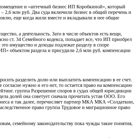
ое помещение и «аптечный бизнес ИП Коробкиной», который
 – 2,6 млн руб. Два суда включили бизнес в общий перечень и
говлю, еще когда жили вместе и вкладывали в нее общие
щество, а деятельность. Зато в числе объектов есть вещи,
сно ст. 34 Семейного кодекса, попадает все, что ИП приобрел
о это имущество и доходы подлежат разделу в споре
ИП» объектом раздела и присудили 2,6 млн руб. компенсации
осить разделить долю или выплатить компенсацию в ее счет.
е согласие нужно и его нет, то остается право на компенсацию
йтинг. группа Разрешение споров в судах общей юрисдикции
ела долей она советует сначала прочитать устав ООО. Его
бизнеса и так далее, перечисляет партнер МКА МКА «Солдаткин,
аследственное право группа Трудовое и миграционное право
ловам, семейному законодательству пока чужды такие понятия,