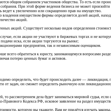
аются общим собранием участников общества. То есть если проис
собрания. При этой форме ведения бизнеса не может произойти 
дь ведет к увеличению или сокращению прав на имущество.
 владения имуществом фирмы определяется долей акций, находя
личество акций.
енных акций. Существует несколько видов определения стоимос
 случае, если акции не участвуют в биржевых торгах и не коти
подачи иска, если акции торгуются на рынке;
к акционерами предприятия, так и независимым оценщиком.
чше всего обратиться к юристу, занимающемуся вопросами разде
лючая потерю ценных бумаг и активов.
одимо определить, что будет происходить далее — ликвидация, п
сти от задач, он сможет определить рыночную или ликвидационн
й, то рассмотрением дела будет заниматься мировой судья, если 
ко-Правового Кодекса РФ, исковое заявление на раздел имуществ
оимости, которую вы укажите. Вам не придётся изучать законы, 