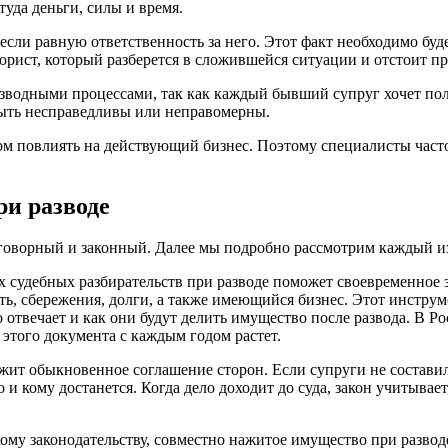
туда деньги, силы и время.
несли равную ответственность за него. Этот факт необходимо буд
рист, который разберется в сложившейся ситуации и отстоит пра
водными процессами, так как каждый бывший супруг хочет полу
быть несправедливы или неправомерны.
ом повлиять на действующий бизнес. Поэтому специалисты часто
и разводе
договорный и законный. Далее мы подробно рассмотрим каждый и
 судебных разбирательств при разводе поможет своевременное з
ть, сбережения, долги, а также имеющийся бизнес. Этот инструме
о отвечает и как они будут делить имущество после развода. В Ро
этого документа с каждым годом растет.
жит обыкновенное соглашение сторон. Если супруги не составил
о и кому достанется. Когда дело доходит до суда, закон учитыв
ому законодательству, совместно нажитое имущество при разводе