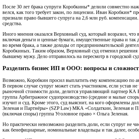
После 30 лет брака супруги Коробкины* делили совместно наж
велся, как того требует закон, по лицензии. Иван Коробкин* 
признали право бывшего супруга на 2,6 млн руб. компенсации.
средства.
Иного мнения оказался Верховный суд, который возразил, что в 
включая деньги и ценные бумаги, имущественные права и так да
во время брака, а также доходы от предпринимательской деяте
Коробкиных. Таким образом, Верховный суд отменил решения н
бывшему мужу. Дело отправилось на пересмотр в городской суд
Разделить бизнес ИП и ООО: вопросы и сложнос
Возможно, Коробкин просил выплатить ему компенсацию по ана
В первом случае супруг может стать участником, если устав не 
рыночной стоимости доли, делится управляющий партнер КА 
группа Арбитражное судопроизводство (средние и малые споры 
изучит и суд. Кроме этого, суд выяснит, на кого оформлены д
Зеленая и Партнёры» (SZP Law) МКА «Солдаткин, Зеленая и П
(включая споры) группа Уголовное право × Ольга Зеленая.
Но практически невозможно разделить доли, если супруг не чи
как бенефициарные, номинальные владельцы и так далее, особе