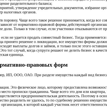
ение разделительного баланса;
приятий, утверждение учредительных документов, избрание орг
тр налоговых органов.
 поровну. Чаще всего такое решение принимается, когда все со
 зависят от нормативно-правовой формы действующей организац
 доли. Только в том случае, если участники отказываются от п
 если не удается продать совместный бизнес. Тогда применяется
гда принято решение о ликвидации, все имущество фирмы должн
ходят выплаты долгов и займов, и только после этого оставшие
то тот случай, когда супруги решают не делить бизнес в качест
еская единица.
нормативно-правовых форм
ер, ИП, ООО, ОАО. При разделе имущества каждый вид бизнеса
ция. Это физическое лицо, которому предоставлена возможност
 место прописки гражданина. Чаще всего это дом или квартира,
ществляется предпринимательская деятельность. Поэтому в осно
ство разделить не удалось, то по судебному решению имущество
организация, в которой каждый участник несет ответственность