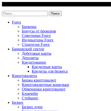
Skip
6 August, 2026
to
invest-easy.ru
content
Найти:
Forex
Брокеры
Бонусы от брокеров
Советники Forex
Индикаторы Forex
Стратегии Forex
Банковский сектор
Дебетовые карты
Депозиты
Кредитование
Кредитные карты
Кредиты для бизнеса
Криптовалюта
Биржа криптовалют
Криптовалютные кошельки
Обменники криптовалют
Блокчейн
Стейкинг
Бизнес
Бизнес идеи