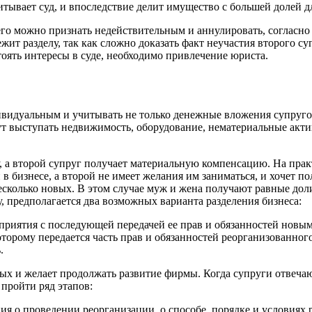
итывает суд, и впоследствие делит имущество с большей долей дл
его можно признать недействительным и аннулировать, согласно
лежит разделу, так как сложно доказать факт неучастия второго 
тоять интересы в суде, необходимо привлечение юриста.
ндивидуальным и учитывать не только денежные вложения супру
 выступать недвижимость, оборудование, нематериальные актив
, а второй супруг получает материальную компенсацию. На прак
 в бизнесе, а второй не имеет желания им заниматься, и хочет п
несколько новых. В этом случае муж и жена получают равные до
, предполагается два возможных варианта разделения бизнеса:
приятия с последующей передачей ее прав и обязанностей новы
оторому передается часть прав и обязанностей реорганизованног
.
вных и желает продолжать развитие фирмы. Когда супруги отвеч
пройти ряд этапов:
я о проведении реорганизации, о способе, порядке и условиях 