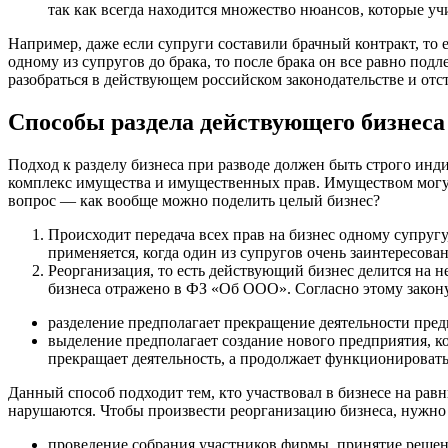
так как всегда находится множество нюансов, которые уч
Например, даже если супруги составили брачный контракт, то 
одному из супругов до брака, то после брака он все равно под
разобраться в действующем российском законодательстве и отс
Способы раздела действующего бизнеса
Подход к разделу бизнеса при разводе должен быть строго и
комплекс имущества и имущественных прав. Имуществом могут
вопрос — как вообще можно поделить целый бизнес?
Происходит передача всех прав на бизнес одному супругу
применяется, когда один из супругов очень заинтересован
Реорганизация, то есть действующий бизнес делится на 
бизнеса отражено в ФЗ «Об ООО». Согласно этому закону
разделение предполагает прекращение деятельности пред
выделение предполагает создание нового предприятия, к
прекращает деятельность, а продолжает функционировать
Данный способ подходит тем, кто участвовал в бизнесе на ра
нарушаются. Чтобы произвести реорганизацию бизнеса, нужно 
проведение собрания участников фирмы, принятие решени