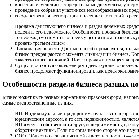
внесение изменений в учредительные документы, утвержд
проведение собрания участников новообразованных пред
государственная регистрация, внесение изменений в реес
Продажа действующего бизнеса и раздел денежных средств
поделить его невозможно. Особенности продажи бизнеса
то необходимо помнить о преимущественном праве выкупе
продать третьим лицам.
Ликвидация бизнеса. Данный способ применяется, только
бизнес прекращаются с момента ликвидации бизнеса. Ко
зачастую ниже рыночной. После продажи имущества проис
Супруги остаются совладельцами действующего бизнеса. Э
бизнес продолжает функционировать как целая экономич
Особенности раздела бизнеса разных 
Бизнес может быть разных нормативно-правовых форм, наприм
самые распространенные из них.
ИП. Индивидуальный предприниматель — это не организа
юридическим адресом, а то есть недвижимостью, является
ИП имеет в собственности другую недвижимость, где осу
оборотные активы. Если по соглашению сторон это имуще
ООО. Общество с ограниченной ответственностью — это 