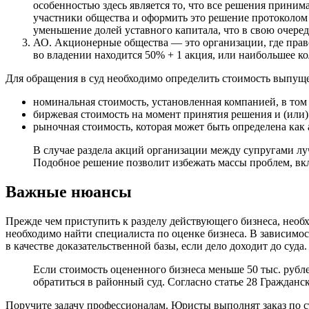
особенностью здесь является то, что все решения приним
участники общества и оформить это решение протоколом 
уменьшение долей уставного капитала, что в свою очере
АО. Акционерные общества — это организации, где право
во владении находится 50% + 1 акция, или наибольшее ко
Для обращения в суд необходимо определить стоимость выпущ
номинальная стоимость, установленная компанией, в том
биржевая стоимость на момент принятия решения и (или) 
рыночная стоимость, которая может быть определена ка
В случае раздела акций организации между супругами лу
Подобное решение позволит избежать массы проблем, вк
Важные нюансы
Прежде чем приступить к разделу действующего бизнеса, необх
необходимо найти специалиста по оценке бизнеса. В зависимо
в качестве доказательственной базы, если дело доходит до суда.
Если стоимость оцененного бизнеса меньше 50 тыс. рубле
обратиться в районный суд. Согласно статье 28 Гражданс
Поручите задачу профессионалам. Юристы выполнят заказ по ст