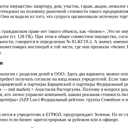
итое имущество: квартиру, дом, участок, гараж, акции, нежил
претендовал на половину рыночной стоимости такого предприятия
 Они исходили из того, что супруги организовали аптечную тор
гражданском праве нет такого объекта, как «бизнес». Это не иму
лее (ст. 128 ГК). При этом в общее совместное имущество, согла
льности, говорится в определении № 81-КГ19-2. А значит, именн
ижестоящих инстанций в той части, где они признали «бизнес 
.
ти
логии с разделом долей в ООО. Здесь два варианта: можно попр
требует получать согласие на вход новых учредителей. Если тако
Барщевский и партнеры Барщевский и партнеры Федеральный ре
— mid market) × Анастасия Расторгуева. Поэтому в вопросе разд
оли, кто лично управлял компанией, какова реальная стоимость 
артнёры» (SZP Law) Федеральный рейтинг. группа Семейное и н
слится в учредителях в ЕГРЮЛ, предупреждает Зеленая. По ее с
нно если бизнес зарегистрирован за рубежом или в офшоре.