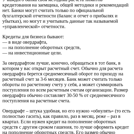
кредитования на заемщика, общей методики и рекомендаций
нет. Банки могут считать только по официальной
бухгалтерской отчетности (баланс и отчет о прибылях и
убытках), но могут и учитывать данные так называемой
«управленческой» отчетности.
Кредиты для бизнеса бывают:
— в виде овердрафта,
— на пополнение оборотных средств,
— на инвестиционные цели.
За овердрафтом лучше, конечно, обращаться в тот банк, в
котором у вас открыт расчетный счет. Обычно для расчета
овердрафта берется среднемесячный оборот по приходу на
расчетный счет за 3-6 месяцев. Банк может считать только
обороты по расчетному счету у себя, а может суммировать
поступления по всем расчетным счетам организации. Размер
овердрафта обычно составляет 30-50 % от среднемесячного
поступления на расчетные счета.
Овердрафт – штука удобная, но его нужно «обнулять» (то есть
полностью гасить), как правило, раз в месяц, реже – раз в
квартал. Если нужен кредит на пополнение оборотных
средств с другим сроком гашения, то лучше оформить кредит
на пополнение оборотных средств. Его размер обычно