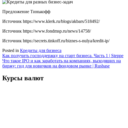
Предложение Тинькофф
Источник
https://www.klerk.ru/blogs/akbars/518492/
Источник
https://www.fondmsp.ru/news/14758/
Источник
https://secrets.tinkoff.ru/biznes-s-nulya/kredit-ip/
Posted in
Кредиты для бизнеса
Навигация
Как получить господдержку на старт бизнеса. Часть 1 | Steppe
Что такое IPO и как заработать на компаниях, выходящих на
по
биржу: гид для новичков на фондовом рынке | Rusbase
записям
Курсы валют