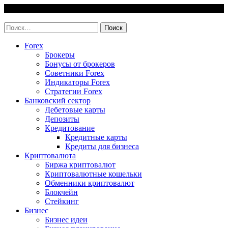
Skip
8 August, 2026
to
invest-easy.ru
content
Найти:
Forex
Брокеры
Бонусы от брокеров
Советники Forex
Индикаторы Forex
Стратегии Forex
Банковский сектор
Дебетовые карты
Депозиты
Кредитование
Кредитные карты
Кредиты для бизнеса
Криптовалюта
Биржа криптовалют
Криптовалютные кошельки
Обменники криптовалют
Блокчейн
Стейкинг
Бизнес
Бизнес идеи