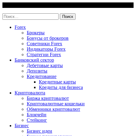
Skip
6 August, 2026
to
invest-easy.ru
content
Найти:
Forex
Брокеры
Бонусы от брокеров
Советники Forex
Индикаторы Forex
Стратегии Forex
Банковский сектор
Дебетовые карты
Депозиты
Кредитование
Кредитные карты
Кредиты для бизнеса
Криптовалюта
Биржа криптовалют
Криптовалютные кошельки
Обменники криптовалют
Блокчейн
Стейкинг
Бизнес
Бизнес идеи