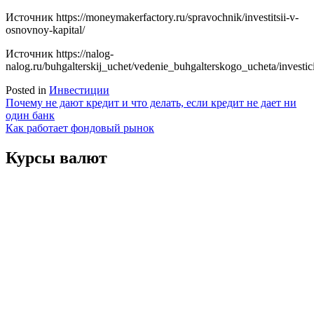
Источник
https://moneymakerfactory.ru/spravochnik/investitsii-v-
osnovnoy-kapital/
Источник
https://nalog-
nalog.ru/buhgalterskij_uchet/vedenie_buhgalterskogo_ucheta/investi
Posted in
Инвестиции
Навигация
Почему не дают кредит и что делать, если кредит не дает ни
один банк
по
Как работает фондовый рынок
записям
Курсы валют