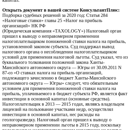
капитал.
Открыть документ в вашей системе КонсультантПлюс:
Подборка судебных решений за 2020 год: Статья 284
«Налоговые ставки» главы 25 «Налог на прибыль
организаций» НК РФ
(Юридическая компания «TAXOLOGY») Налоговый орган
пришел к выводу о неправомерном применении
налогоплательщиком пониженной ставки налога на прибыль,
установленной законом субъекта. Суд поддержал вывод
налогового органа о несоблюдении налогоплательщиком
условий для применения налоговой льготы. Суд указал, что из
буквального толкования положений закона Ханты-
Мансийского автономного округа — Югры от 30.09.2011 N
87-оз «О ставках налога на прибыль организаций,
подлежащего зачислению в бюджет Ханты-Мансийского
автономного округа — Югры» следует, что обязательным
условием для применения пониженной ставки налога на
прибыль, уплачиваемого в бюджет субъекта РФ, является факт
инвестиции в основной капитал (основные средства).
Налогоплательщик в 2013 — 2015 годах, являясь владельцем
лицензий на пользование участками недр, осуществлял
инвестиции в основной капитал, нес расходы на
геологоразведку. Налоговый орган пришел к выводу о
неправомерном применении льготы в 2015 году, поскольку