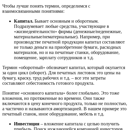
Чтобы лучше понять термин, определимся с
взаимосвязанными понятиями:
Капитал.
Бывает основным и оборотным.
Подразумевает любые средства, участвующие в
«жизнедеятельности» фирмы (денежные/неденежные,
материальные/нематериальные). Например, при
производстве печатной продукции капитал составляют
не только деньги на приобретение бумаги, расходных
материалов, но и на печатные станки, оборудование,
помещение, зарплату сотрудников и т.д.
Термин «оборотный» обозначает капитал, который окупается
за один цикл (оборот). Для печатных листовок это цены на
бумагу, краску, труд рабочих и т.д. – все эти затраты
составляют себестоимость готового продукта.
Понятие «основного капитала» более глобально. Это тоже
вложения, но протяженные во времени. Они также
включаются в цену конечного продукта, только не полностью,
а частично и называются амортизацией. В нашем примере это
печатный станок, иное оборудование, мебель и т.д.
Инвестиция
– вложение капитала с целью получить
прибыль. Поиск нуждающейся компанией инвесторов