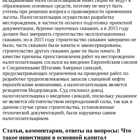
вкладываемые налогоплательщиком инвестиции не ведут к
образованию основных средств, поэтому не могут быть
учтены при решении вопроса о правомерности применения
льготы. Налогоплательщик осуществлял разработку
месторождения, в частности оплатил подготовку проектной
документации, бурение оценочных скважин, а в 2015 году
должен был завершить строительство эксплуатационных
скважин, но в 2015 году строительство скважин завершено не
было, часть скважин были начаты и законсервированы,
строительство других скважин даже не было начато. В
качестве причины приостановления работ на месторождении
налогоплательщик сослался на введение Европейским союзом
и Соединенными Штатами Америки санкций,
предусматривающих ограничения на проведение работ по
разработке трудноизвлекаемых запасов сланцевой нефти
европейскими компаниями, а налогоплательщик является
резидентом Нидерландов. Суд отклонил довод
налогоплательщика о введении санкций, поскольку указанное
не является обстоятельством непреодолимой силы, так как в
данном случае сроки строительства, установленные
технической документацией, были нарушены самим
налогоплательщиком.
Статьи, комментарии, ответы на вопросы
: Что
такое инвестиции в основной капитал