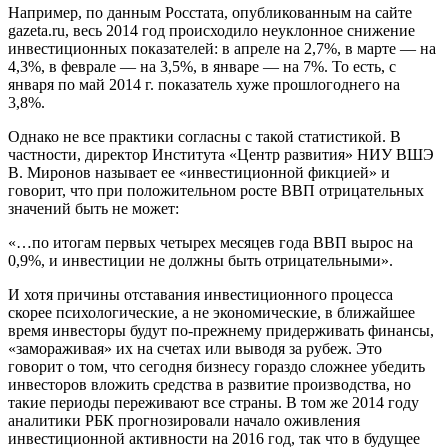
Например, по данным Росстата, опубликованным на сайте
gazeta.ru, весь 2014 год происходило неуклонное снижение
инвестиционных показателей: в апреле на 2,7%, в марте — на
4,3%, в феврале — на 3,5%, в январе — на 7%. То есть, с
января по май 2014 г. показатель хуже прошлогоднего на
3,8%.
Однако не все практики согласны с такой статистикой. В
частности, директор Института «Центр развития» НИУ ВШЭ
В. Миронов называет ее «инвестиционной фикцией» и
говорит, что при положительном росте ВВП отрицательных
значений быть не может:
«…по итогам первых четырех месяцев года ВВП вырос на
0,9%, и инвестиции не должны быть отрицательными».
И хотя причины отставания инвестиционного процесса
скорее психологические, а не экономические, в ближайшее
время инвесторы будут по-прежнему придерживать финансы,
«замораживая» их на счетах или выводя за рубеж. Это
говорит о том, что сегодня бизнесу гораздо сложнее убедить
инвесторов вложить средства в развитие производства, но
такие периоды переживают все страны. В том же 2014 году
аналитики РБК прогнозировали начало оживления
инвестиционной активности на 2016 год, так что в будущее