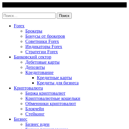
Skip
10 August, 2026
to
invest-easy.ru
content
Найти:
Forex
Брокеры
Бонусы от брокеров
Советники Forex
Индикаторы Forex
Стратегии Forex
Банковский сектор
Дебетовые карты
Депозиты
Кредитование
Кредитные карты
Кредиты для бизнеса
Криптовалюта
Биржа криптовалют
Криптовалютные кошельки
Обменники криптовалют
Блокчейн
Стейкинг
Бизнес
Бизнес идеи