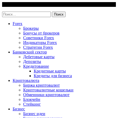
Skip
7 August, 2026
to
invest-easy.ru
content
Найти:
Forex
Брокеры
Бонусы от брокеров
Советники Forex
Индикаторы Forex
Стратегии Forex
Банковский сектор
Дебетовые карты
Депозиты
Кредитование
Кредитные карты
Кредиты для бизнеса
Криптовалюта
Биржа криптовалют
Криптовалютные кошельки
Обменники криптовалют
Блокчейн
Стейкинг
Бизнес
Бизнес идеи