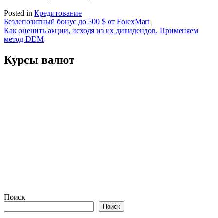
Posted in
Кредитование
Навигация
Бездепозитный бонус до 300 $ от ForexMart
Как оценить акции, исходя из их дивидендов. Применяем
по
метод DDM
записям
Курсы валют
Поиск
Поиск