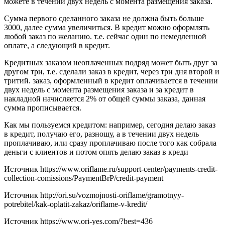
можете в течении двух недель с момента размещения заказа.
Сумма первого сделанного заказа не должна быть больше
3000, далее сумма увеличиться. В кредит можно оформлять
любой заказ по желанию. т.е. сейчас один по немедленной
оплате, а следующий в кредит.
Кредитных заказом неоплаченных подряд может быть друг за
другом три, т.е. сделали заказ в кредит, через три дня второй и
тритий. заказ, оформленный в кредит оплачивается в течении
двух недель с момента размещения заказа и за кредит в
накладной начисляется 2% от общей суммы заказа, данная
сумма прописывается.
Как мы пользуемся кредитом: например, сегодня делаю заказ
в кредит, получаю его, разношу, а в течении двух недель
проплачиваю, или сразу проплачиваю после того как собрала
деньги с клиентов и потом опять делаю заказ в креди
Источник
https://www.oriflame.ru/support-center/payments-credit-
collection-comissions/PaymentBrP/credit-payment
Источник
http://ori.su/vozmojnosti-oriflame/gramotnyy-
potrebitel/kak-oplatit-zakaz/oriflame-v-kredit/
Источник
https://www.ori-yes.com/?best=436