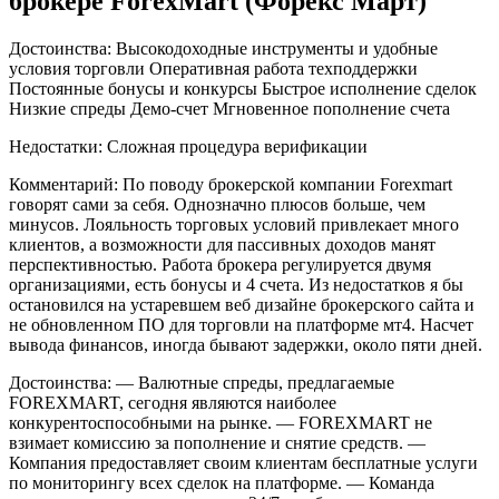
брокере ForexMart (Форекс Март)
Достоинства: Высокодоходные инструменты и удобные
условия торговли Оперативная работа техподдержки
Постоянные бонусы и конкурсы Быстрое исполнение сделок
Низкие спреды Демо-счет Мгновенное пополнение счета
Недостатки: Сложная процедура верификации
Комментарий: По поводу брокерской компании Forexmart
говорят сами за себя. Однозначно плюсов больше, чем
минусов. Лояльность торговых условий привлекает много
клиентов, а возможности для пассивных доходов манят
перспективностью. Работа брокера регулируется двумя
организациями, есть бонусы и 4 счета. Из недостатков я бы
остановился на устаревшем веб дизайне брокерского сайта и
не обновленном ПО для торговли на платформе мт4. Насчет
вывода финансов, иногда бывают задержки, около пяти дней.
Достоинства: — Валютные спреды, предлагаемые
FOREXMART, сегодня являются наиболее
конкурентоспособными на рынке. — FOREXMART не
взимает комиссию за пополнение и снятие средств. —
Компания предоставляет своим клиентам бесплатные услуги
по мониторингу всех сделок на платформе. — Команда