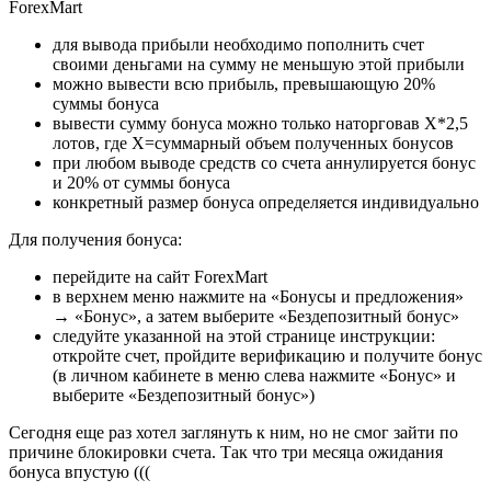
ForexMart
для вывода прибыли необходимо пополнить счет
своими деньгами на сумму не меньшую этой прибыли
можно вывести всю прибыль, превышающую 20%
суммы бонуса
вывести сумму бонуса можно только наторговав X*2,5
лотов, где X=суммарный объем полученных бонусов
при любом выводе средств со счета аннулируется бонус
и 20% от суммы бонуса
конкретный размер бонуса определяется индивидуально
Для получения бонуса:
перейдите на сайт ForexMart
в верхнем меню нажмите на «Бонусы и предложения»
→ «Бонус», а затем выберите «Бездепозитный бонус»
следуйте указанной на этой странице инструкции:
откройте счет, пройдите верификацию и получите бонус
(в личном кабинете в меню слева нажмите «Бонус» и
выберите «Бездепозитный бонус»)
Cегодня еще раз хотел заглянуть к ним, но не смог зайти по
причине блокировки счета. Так что три месяца ожидания
бонуса впустую (((