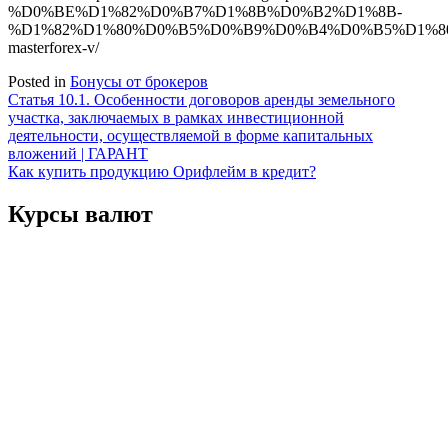
%D0%BE%D1%82%D0%B7%D1%8B%D0%B2%D1%8B-
%D1%82%D1%80%D0%B5%D0%B9%D0%B4%D0%B5%D1%8
masterforex-v/
Posted in
Бонусы от брокеров
Навигация
Статья 10.1. Особенности договоров аренды земельного
участка, заключаемых в рамках инвестиционной
по
деятельности, осуществляемой в форме капитальных
записям
вложений | ГАРАНТ
Как купить продукцию Орифлейм в кредит?
Курсы валют