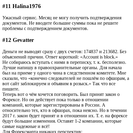
#11 Halina1976
Ужасный сервис. Месяц не могу получить подтверждения
документов. Не вводите большие суммы пока не решите
проблемы с подтверждением документов.
#12 Gevatter
Деньги не выводят сразу с двух счетов: 174837 и 213682. Без
объяснений причин. Ответ короткий: «Account is block.»
Не собираюсь вступать с ними в переписку, т. к. бесполезно.
Лучше напишу в правоохранительные органы. Для начала
был на приеме у одного чина в следственном комитете. Мне
сказали, что «конечно следователей не пошлём по офшорам, а
вот сайт заблокируем и объявим в розыск.» Так что все
пишите.
Теперь вот о чём хочется поговорить. Был принят закон о
Форексе. Но он действует пока только в отношении
компаний, которые зарегистрированы в России. А
относительно тех, кто в офшорах, пока неясно. Но в течении
2017 г. закон будет принят и в отношении их. Т. е. на форексе
будут большие изменения. Оставят 1-2 компании, которые
самые надежные и всё!
Для Форексмарта никаких перспектив: