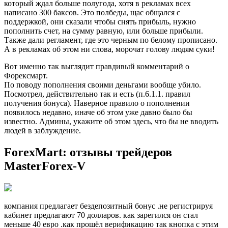
который ждал больше полугода, хотя в рекламах всех
написано 300 баксов. Это полбеды, щас общался с
поддержкой, они сказали чтобы снять прибыль, нужно
пополнить счет, на сумму равную, или больше прибыли.
Также дали регламент, где это черным по белому прописано.
А в рекламах об этом ни слова, морочат голову людям суки!
Вот именно так выглядит правдивый комментарий о
Форексмарт.
По поводу пополнения своими деньгами вообще убило.
Посмотрел, действительно так и есть (п.6.1.1. правил
получения бонуса). Наверное правило о пополнении
появилось недавно, иначе об этом уже давно было бы
известно. Админы, укажите об этом здесь, что бы не вводить
людей в заблуждение.
ForexMart: отзывы трейдеров
MasterForex-V
компания предлагает бездепозитный бонус .не регистрируя
кабинет предлагают 70 долларов. как зарегился он стал
меньше 40 евро .как прошёл верификацию так кнопка с этим