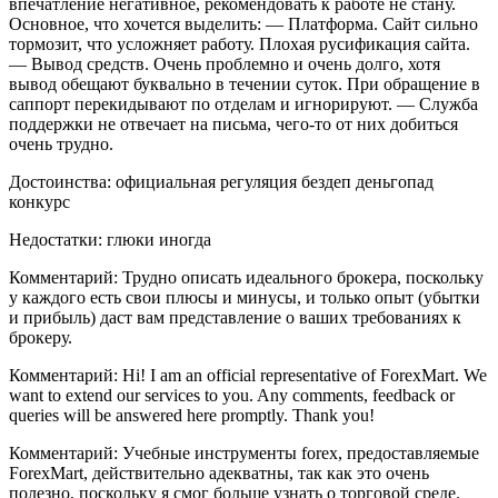
впечатление негативное, рекомендовать к работе не стану.
Основное, что хочется выделить: — Платформа. Сайт сильно
тормозит, что усложняет работу. Плохая русификация сайта.
— Вывод средств. Очень проблемно и очень долго, хотя
вывод обещают буквально в течении суток. При обращение в
саппорт перекидывают по отделам и игнорируют. — Служба
поддержки не отвечает на письма, чего-то от них добиться
очень трудно.
Достоинства: официальная регуляция бездеп деньгопад
конкурс
Недостатки: глюки иногда
Комментарий: Трудно описать идеального брокера, поскольку
у каждого есть свои плюсы и минусы, и только опыт (убытки
и прибыль) даст вам представление о ваших требованиях к
брокеру.
Комментарий: Hi! I am an official representative of ForexMart. We
want to extend our services to you. Any comments, feedback or
queries will be answered here promptly. Thank you!
Комментарий: Учебные инструменты forex, предоставляемые
ForexMart, действительно адекватны, так как это очень
полезно, поскольку я смог больше узнать о торговой среде.