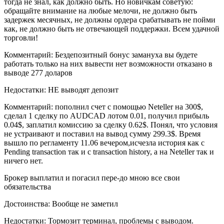
тогда не знал, как должно быть. Но новичкам советую:
обращайте внимание на любые мелочи, не должно быть
задержек месячных, не должны ордера срабатывать не пойми
как, не должно быть не отвечающей поддержки. Всем удачной
торговли!
Комментарий: Бездепозитный бонус замануха вы будете
работать только на них вывести нет возможности отказано в
выводе 277 доларов
Недостатки: НЕ выводят депозит
Комментарий: пополнил счет с помощью Neteller на 300$,
сделал 1 сделку по AUDCAD лотом 0.01, получил прибыль
0.04$, заплатил комиссию за сделку 0.62$. Понял, что условия
не устраивают и поставил на вывод сумму 299.3$. Время
вышло по регламенту 11.06 вечером,исчезла история как с
Pending transaction так и с transaction history, а на Neteller так и
ничего нет.
Брокер выплатил и погасил пере-до мною все свои
обязательства
Достоинства: Вообще не заметил
Недостатки: Тормозит терминал, проблемы с выводом.