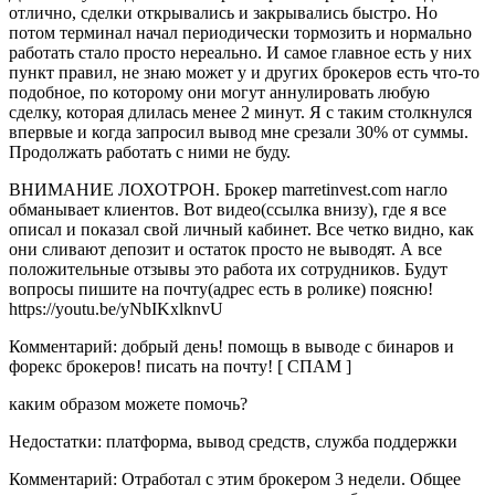
отлично, сделки открывались и закрывались быстро. Но
потом терминал начал периодически тормозить и нормально
работать стало просто нереально. И самое главное есть у них
пункт правил, не знаю может у и других брокеров есть что-то
подобное, по которому они могут аннулировать любую
сделку, которая длилась менее 2 минут. Я с таким столкнулся
впервые и когда запросил вывод мне срезали 30% от суммы.
Продолжать работать с ними не буду.
ВНИМАНИЕ ЛОХОТРОН. Брокер marretinvest.com нагло
обманывает клиентов. Вот видео(ссылка внизу), где я все
описал и показал свой личный кабинет. Все четко видно, как
они сливают депозит и остаток просто не выводят. А все
положительные отзывы это работа их сотрудников. Будут
вопросы пишите на почту(адрес есть в ролике) поясню!
https://youtu.be/yNbIKxlknvU
Комментарий: добрый день! помощь в выводе с бинаров и
форекс брокеров! писать на почту! [ СПАМ ]
каким образом можете помочь?
Недостатки: платформа, вывод средств, служба поддержки
Комментарий: Отработал с этим брокером 3 недели. Общее