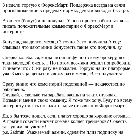
3 недели торгую с ФорексМарт. Поддержка всегда на связи,
проскальзывание в пределах нормы, деньги выводят быстро.
А он его (бонус) и не получал. У него просто работа такая —
писать положительные комментарии о ФорексМарт в
интернете.
Бонус ждала долго, месяца 3 точно. Зато получила А еще
слышала что дают мини бонус)есть такие кто получил. ау
Сперва колебался, когда читал инфу поо этому брокеру, все
таки молодой очень… Но потом все-таки решил попробовать.
И знаете что? Я ни разу не пожалел. Торгую на их платформе
уже 3 месяца, деньги вывожу раз в месяц. Все получается.
Сразу видно что коментарий подставной — некачественно
работаешь.
Слушай, а сколько ты зарабатываешь на таких отзывах.
Возьми и меня в свою команду. Я тоже так хочу. Буду по всему
интернету писать положительные отзывы про Форексмарт.
Да, я бы тоже пошел, если платят хорошо за хорошие отзывы.
А грызня совести насчет обмана коллег трейдеров? Совесть
заглушим, че уж там!
p.s. 2admin: Уважаемый админ, сделайте плиз подписку на