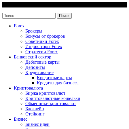
Skip
6 August, 2026
to
invest-easy.ru
content
Найти:
Forex
Брокеры
Бонусы от брокеров
Советники Forex
Индикаторы Forex
Стратегии Forex
Банковский сектор
Дебетовые карты
Депозиты
Кредитование
Кредитные карты
Кредиты для бизнеса
Криптовалюта
Биржа криптовалют
Криптовалютные кошельки
Обменники криптовалют
Блокчейн
Стейкинг
Бизнес
Бизнес идеи