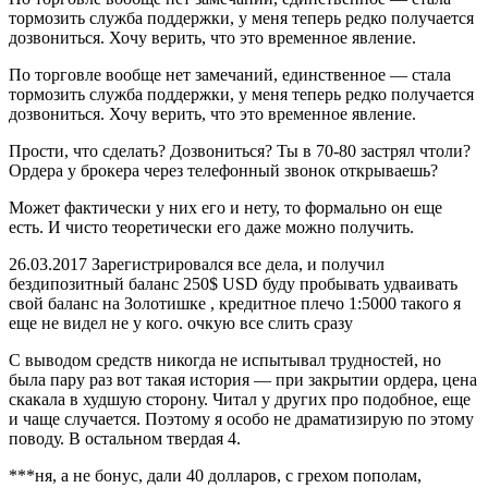
тормозить служба поддержки, у меня теперь редко получается
дозвониться. Хочу верить, что это временное явление.
По торговле вообще нет замечаний, единственное — стала
тормозить служба поддержки, у меня теперь редко получается
дозвониться. Хочу верить, что это временное явление.
Прости, что сделать? Дозвониться? Ты в 70-80 застрял чтоли?
Ордера у брокера через телефонный звонок открываешь?
Может фактически у них его и нету, то формально он еще
есть. И чисто теоретически его даже можно получить.
26.03.2017 Зарегистрировался все дела, и получил
бездипозитный баланс 250$ USD буду пробывать удваивать
свой баланс на Золотишке , кредитное плечо 1:5000 такого я
еще не видел не у кого. очкую все слить сразу
С выводом средств никогда не испытывал трудностей, но
была пару раз вот такая история — при закрытии ордера, цена
скакала в худшую сторону. Читал у других про подобное, еще
и чаще случается. Поэтому я особо не драматизирую по этому
поводу. В остальном твердая 4.
***ня, а не бонус, дали 40 долларов, с грехом пополам,