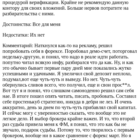
процедурой верификации. Крайне не рекомендую данную
контору для своих вложений. Больше нервов потратите на
разбирательства с ними.
Достоинства: Все для меня
Недостатки: Их нет
Комментарий: Наткнулся как-то на рекламу, решил
попробовать себя в форексе. Поробовал демо-счет, поторговал
недельку-другую, и понял, что надо в реале идти работать.
попутно читал всякую инфу, разбирался что да как. Ну, и как
это обычно бывает первые пару дней мне показались жутко
успешными и удачными. Я увеличил свой депозит неплохо,
подумал,вот еще чуть-чуть и выведу. Но нет. Чуть-чуть
обернулись сливов всего, что получил, еще и свои прос**л.
Вот тут я и понял, что слишком самоноденно решил сам себя
нае. В итоге пошел опять читать, писать, пробовать. Составил
себе простенькуб стратегию, никуда в дебри не лез. И очень
аккуратно, день за днем по чуть-чуть прибавлял свой капитал.
И сейчас могу с уверенностью сказать, что вообще это не
легкое дело. И выбор брокера крайне важен. И то, что второй
раз судьба привела меня к ФМ, я понял, что это как бы не
звучало, подарок судьбы. Потому то, что творилось с первым
брокером, вообще ни в какое сравнение с форекс март. Но я