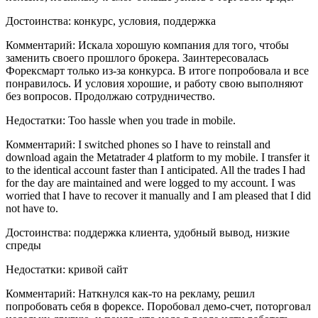
Достоинства: конкурс, условия, поддержка
Комментарий: Искала хорошую компания для того, чтобы
заменить своего прошлого брокера. Заинтересовалась
Форексмарт только из-за конкурса. В итоге попробовала и все
понравилось. И условия хорошие, и работу свою выполняют
без вопросов. Продолжаю сотрудничество.
Недостатки: Too hassle when you trade in mobile.
Комментарий: I switched phones so I have to reinstall and
download again the Metatrader 4 platform to my mobile. I transfer it
to the identical account faster than I anticipated. All the trades I had
for the day are maintained and were logged to my account. I was
worried that I have to recover it manually and I am pleased that I did
not have to.
Достоинства: поддержка клиента, удобный вывод, низкие
спреды
Недостатки: кривой сайт
Комментарий: Наткнулся как-то на рекламу, решил
попробовать себя в форексе. Поробовал демо-счет, поторговал