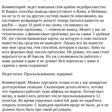
Комментарий: ведет компания себя крайне недобросовестно.
В Ваших способах вывода присутствуют и Киви, и Вебмани,
но не та ту не на другую систему вывести невозможно, вы
постоянно возвращаете деньги! теперь пытался вывести на
payPal — ждал 10 дней и вы снова, сославшись на
технические проблемы, — отменили вывод. Может у вас не
технические, а финансовые проблемы, раз на самые 3 удобные
ПС (не считая банковские карты, на которую я тоже пытался
вывести) вы средства не выводите. Прошу все же вывести
мне мои средства, тем способом, которым я указал. Либо на
всех форумах буду писать претензии. Не думаю, что вам стоит
мараться из-за 40 баксов. Но уж о возможности работать с
вами дальше я даже и не думаю! Вся переписка с вами и
скрины у меня сохранены!
Недостатки: Проскальзывания, задержки
Комментарий: Можно торговать только если у вас конкретно
долгосрочные позиции. Скальперам делать нечего, потому
что терминал работает хуже айфона на морозе. Поторговал
месяц, и вывел весь депозит после проскальзывания в 12
пунктов. Во время серьезных новостей даже не надейтесь
открыть позицию. С выводом проблем вроде не было, да и не
должно было быть при такой регуляции.