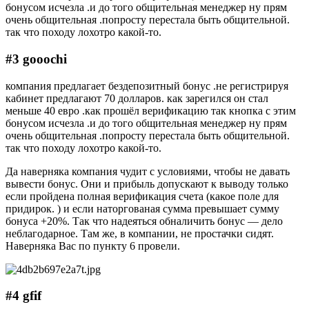
бонусом исчезла .и до того общительная менеджер ну прям
очень общительная .попросту перестала быть общительной.
так что походу лохотро какой-то.
#3 gooochi
компания предлагает бездепозитный бонус .не регистрируя
кабинет предлагают 70 долларов. как зарегился он стал
меньше 40 евро .как прошёл верификацию так кнопка с этим
бонусом исчезла .и до того общительная менеджер ну прям
очень общительная .попросту перестала быть общительной.
так что походу лохотро какой-то.
Да наверняка компания чудит с условиями, чтобы не давать
вывести бонус. Они и прибыль допускают к выводу только
если пройдена полная верификация счета (какое поле для
придирок. ) и если наторгованая сумма превышает сумму
бонуса +20%. Так что надеяться обналичить бонус — дело
неблагодарное. Там же, в компании, не простачки сидят.
Наверняка Вас по пункту 6 провели.
#4 gfif