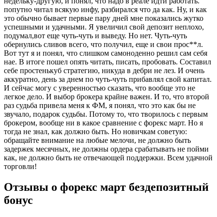
недельку-другую, и понял, что надо в реале идти работать.
попутно читал всякую инфу, разбирался что да как. Ну, и как
это обычно бывает первые пару дней мне показались жутко
успешными и удачными. Я увеличил свой депозит неплохо,
подумал,вот еще чуть-чуть и выведу. Но нет. Чуть-чуть
обернулись сливов всего, что получил, еще и свои прос**л.
Вот тут я и понял, что слишком самоноденно решил сам себя
нае. В итоге пошел опять читать, писать, пробовать. Составил
себе простенькуб стратегию, никуда в дебри не лез. И очень
аккуратно, день за днем по чуть-чуть прибавлял свой капитал.
И сейчас могу с уверенностью сказать, что вообще это не
легкое дело. И выбор брокера крайне важен. И то, что второй
раз судьба привела меня к ФМ, я понял, что это как бы не
звучало, подарок судьбы. Потому то, что творилось с первым
брокером, вообще ни в какое сравнение с форекс март. Но я
тогда не знал, как должно быть. Но новичкам советую:
обращайте внимание на любые мелочи, не должно быть
задержек месячных, не должны ордера срабатывать не пойми
как, не должно быть не отвечающей поддержки. Всем удачной
торговли!
Отзывы о форекс март бездепозитный
бонус