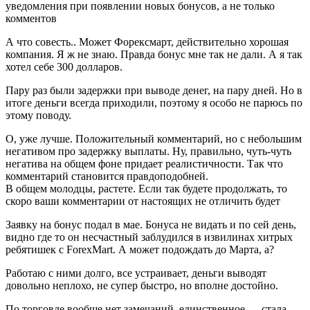
уведомления при появлении новых бонусов, а не только
комментов
А что совесть.. Может Форексмарт, действительно хорошая
компания. Я ж не знаю. Правда бонус мне так не дали. А я так
хотел себе 300 долларов.
Пару раз были задержки при выводе денег, на пару дней. Но в
итоге деньги всегда приходили, поэтому я особо не парюсь по
этому поводу.
О, уже лучше. Положительный комментарий, но с небольшим
негативом про задержку выплаты. Ну, правильно, чуть-чуть
негатива на общем фоне придает реалистичности. Так что
комментарий становится правдоподобней.
В общем молодцы, растете. Если так будете продолжать, то
скоро ваши комментарии от настоящих не отличить будет
Заявку на бонус подал в мае. Бонуса не видать и по сей день,
видно где то он несчастный заблудился в извилинах хитрых
ребятишек с ForexMart. А может подождать до Марта, а?
Работаю с ними долго, все устраивает, деньги выводят
довольно неплохо, не супер быстро, но вполне достойно.
По торговле вообще нет замечаний, единственное — стала