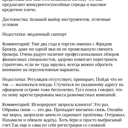
предлагают конкурентоспособные спреды и высокое
кредитное плечо.
Достоинства: большой выбор инструментов, отличные
условия
Недостатки: медленный саппорт
Комментарий: Уже два года я торгую именно с Фридом
Брокер, даже ни одной мысли не промелькнуло сменить
брокера. Очень радует наличие профессиональных обзоров
финансовых специалистов, здорово помогает перестроить
стратегию, если не туда зарулил, всегда можно обратить
внимание на перспективные варианты.
Недостатки: Регуляция отсутствует, привирает. Пойди что не
так — жаловаться некуда. Стучаться по указанному адресу на
офшорном острове тоже бесполезно, Гугл поиск говорит, что
по нему зарегистрирована масса разномастных компаний.
Комментарий: Игнорируют запросы клиента! Это раз.
Обрывы связи — это два. Пропадает внезапно связь. Онлайн
чат мороз, запросили зачем-то скриншот проблемы. Отправил.
Нахамили и обязали ждать). Хоть бери и просто выбрасывай
счет.Так еще и сама по себе регистрация со сложной