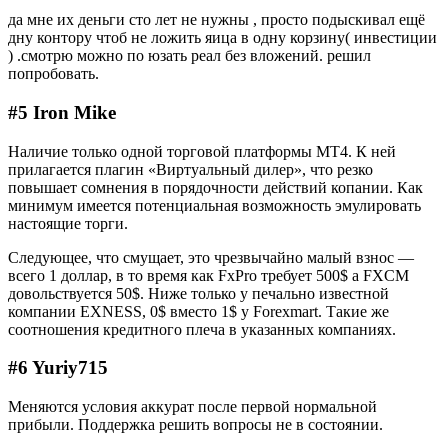
да мне их деньги сто лет не нужны , просто подыскивал ещё
дну контору чтоб не ложить яица в одну корзину( инвестиции
) .смотрю можно по юзать реал без вложений. решил
попробовать.
#5 Iron Mike
Наличие только одной торговой платформы МТ4. К ней
прилагается плагин «Виртуальный дилер», что резко
повышает сомнения в порядочности действий копании. Как
минимум имеется потенциальная возможность эмулировать
настоящие торги.
Следующее, что смущает, это чрезвычайно малый взнос —
всего 1 доллар, в то время как FxPro требует 500$ а FXCM
довольствуется 50$. Ниже только у печально известной
компании EXNESS, 0$ вместо 1$ у Forexmart. Такие же
соотношения кредитного плеча в указанных компаниях.
#6 Yuriy715
Меняются условия аккурат после первой нормальной
прибыли. Поддержка решить вопросы не в состоянии.