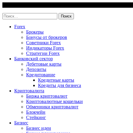
Skip
7 August, 2026
to
invest-easy.ru
content
Найти:
Forex
Брокеры
Бонусы от брокеров
Советники Forex
Индикаторы Forex
Стратегии Forex
Банковский сектор
Дебетовые карты
Депозиты
Кредитование
Кредитные карты
Кредиты для бизнеса
Криптовалюта
Биржа криптовалют
Криптовалютные кошельки
Обменники криптовалют
Блокчейн
Стейкинг
Бизнес
Бизнес идеи