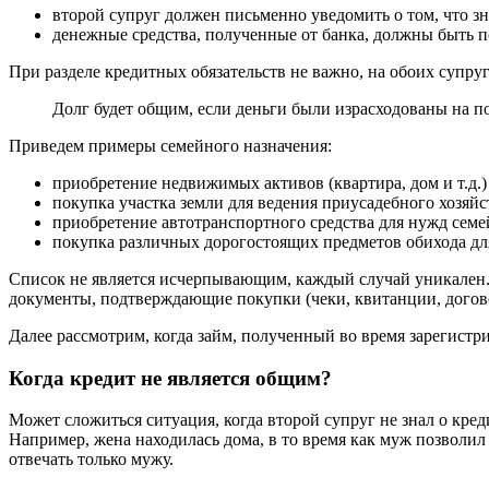
второй супруг должен письменно уведомить о том, что зна
денежные средства, полученные от банка, должны быть 
При разделе кредитных обязательств не важно, на обоих супру
Долг будет общим, если деньги были израсходованы на по
Приведем примеры семейного назначения:
приобретение недвижимых активов (квартира, дом и т.д.)
покупка участка земли для ведения приусадебного хозяйст
приобретение автотранспортного средства для нужд семе
покупка различных дорогостоящих предметов обихода для
Список не является исчерпывающим, каждый случай уникален. 
документы, подтверждающие покупки (чеки, квитанции, договор
Далее рассмотрим, когда займ, полученный во время зарегистр
Когда кредит не является общим?
Может сложиться ситуация, когда второй супруг не знал о кред
Например, жена находилась дома, в то время как муж позволил
отвечать только мужу.