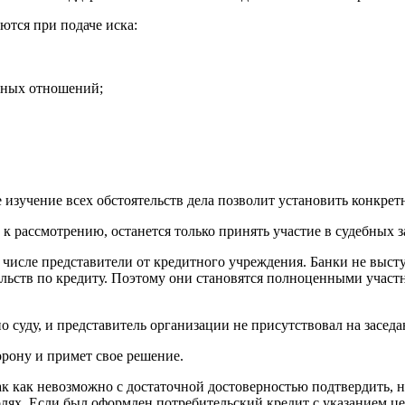
ются при подаче иска:
ачных отношений;
изучение всех обстоятельств дела позволит установить конкрет
 рассмотрению, останется только принять участие в судебных з
м числе представители от кредитного учреждения. Банки не выст
ьств по кредиту. Поэтому они становятся полноценными участн
по суду, и представитель организации не присутствовал на засед
орону и примет свое решение.
к как невозможно с достаточной достоверностью подтвердить, на
ях. Если был оформлен потребительский кредит с указанием це