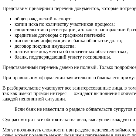
Представим примерный перечень документов, которые потребу
общегражданский паспорт;
копии иска по количеству участников процесса;
свидетельство о регистрации, а также о расторжении бр
кредитные договоры с графиком платежей;
письменная информация из банка об остатке долга;
договор покупки имущества;
платежные документы об оплаченных обязательствах;
бланк, подтверждающий уплату госпошлины.
Представленный перечень далеко не полный. Только подробное 
При правильном оформлении заявительного бланка его примут к
В разбирательстве участвуют все заинтересованные лица, в то
так как имеют прямой интерес — ожидают выполнения обязател
каждой непонятной ситуации.
Если банк не известили о разделе обязательств супругов 
Суд рассмотрит все обстоятельства дела, выслушает каждую ст
Могут возникнуть сложности при разделе нецелевых займов, та
судья может поделить между бывшими партнерами в равных дол