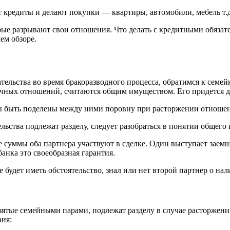
кредиты и делают покупки — квартиры, автомобили, мебель т.д
рые разрывают свои отношения. Что делать с кредитными обязат
ем обзоре.
ательства во время бракоразводного процесса, обратимся к семе
ных отношений, считаются общим имуществом. Его придется дел
ы быть поделены между ними поровну при расторжении отноше
льства подлежат разделу, следует разобраться в понятии общего
суммы оба партнера участвуют в сделке. Один выступает заемщи
банка это своеобразная гарантия.
 будет иметь обстоятельство, знал или нет второй партнер о нал
взятые семейными парами, подлежат разделу в случае расторжени
вия: