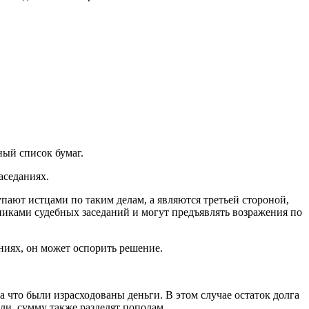
ный список бумаг.
аседаниях.
упают истцами по таким делам, а являются третьей стороной,
иками судебных заседаний и могут предъявлять возражения по
аниях, он может оспорить решение.
 что были израсходованы деньги. В этом случае остаток долга
ли, сумму также разделят пополам.