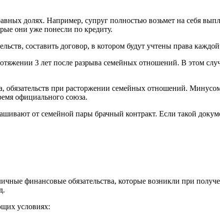
 равных долях. Например, супруг полностью возьмет на себя выпл
орые они уже понесли по кредиту.
ьств, составить договор, в котором будут учтены права каждой 
яжении 3 лет после разрыва семейных отношений. В этом случа
 обязательств при расторжении семейных отношений. Минусом эт
время официального союза.
шивают от семейной пары брачный контракт. Если такой докумен
ичные финансовые обязательства, которые возникли при получе
д.
ющих условиях: