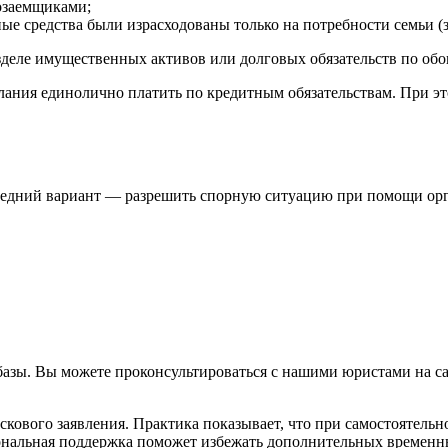
озаемщиками;
ные средства были израсходованы только на потребности семьи (
азделе имущественных активов или долговых обязательств по об
ания единолично платить по кредитным обязательствам. При этом
следний вариант — разрешить спорную ситуацию при помощи орга
 базы. Вы можете проконсультироваться с нашими юристами на са
скового заявления. Практика показывает, что при самостоятель
ональная поддержка поможет избежать дополнительных временны