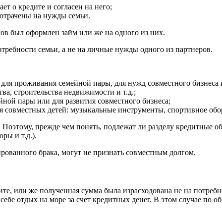
ет о кредите и согласен на него;
потрачены на нужды семьи.
гов был оформлен займ или же на одного из них.
требности семьи, а не на личные нужды одного из партнеров.
 для проживания семейной пары, для нужд совместного бизнеса и 
ва, строительства недвижимости и т.д.;
йной пары или для развития совместного бизнеса;
 совместных детей: музыкальные инструменты, спортивное обор
Поэтому, прежде чем понять, подлежат ли разделу кредитные об
ы и т.д.).
ированного брака, могут не признать совместным долгом.
ите, или же полученная сумма была израсходована не на потребн
 себе отдых на море за счет кредитных денег. В этом случае по