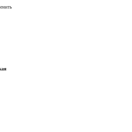
енить
кая