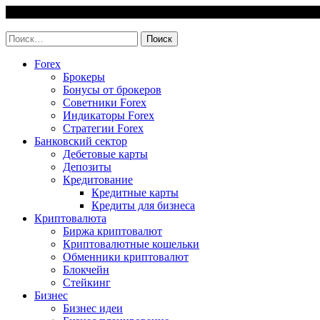
Skip
7 August, 2026
to
invest-easy.ru
content
Найти:
Forex
Брокеры
Бонусы от брокеров
Советники Forex
Индикаторы Forex
Стратегии Forex
Банковский сектор
Дебетовые карты
Депозиты
Кредитование
Кредитные карты
Кредиты для бизнеса
Криптовалюта
Биржа криптовалют
Криптовалютные кошельки
Обменники криптовалют
Блокчейн
Стейкинг
Бизнес
Бизнес идеи