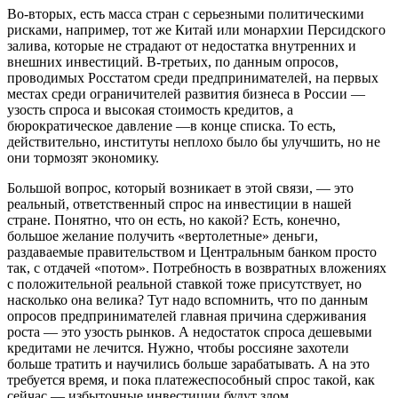
Во-вторых, есть масса стран с серьезными политическими
рисками, например, тот же Китай или монархии Персидского
залива, которые не страдают от недостатка внутренних и
внешних инвестиций. В-третьих, по данным опросов,
проводимых Росстатом среди предпринимателей, на первых
местах среди ограничителей развития бизнеса в России —
узость спроса и высокая стоимость кредитов, а
бюрократическое давление —в конце списка. То есть,
действительно, институты неплохо было бы улучшить, но не
они тормозят экономику.
Большой вопрос, который возникает в этой связи, — это
реальный, ответственный спрос на инвестиции в нашей
стране. Понятно, что он есть, но какой? Есть, конечно,
большое желание получить «вертолетные» деньги,
раздаваемые правительством и Центральным банком просто
так, с отдачей «потом». Потребность в возвратных вложениях
с положительной реальной ставкой тоже присутствует, но
насколько она велика? Тут надо вспомнить, что по данным
опросов предпринимателей главная причина сдерживания
роста — это узость рынков. А недостаток спроса дешевыми
кредитами не лечится. Нужно, чтобы россияне захотели
больше тратить и научились больше зарабатывать. А на это
требуется время, и пока платежеспособный спрос такой, как
сейчас — избыточные инвестиции будут злом.