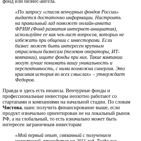
фонд или бизнес-ангела.
«По запросу «список венчурных фондов России»
выдается достаточно информации. Настроить
на правильный лад поможет онлайн-анкета
ФРИИ (Фонд развития интернет-инициатив),
используйте ее как чек-лист вопросов, которых не
избежать при общении с инвесторами. Если
бизнес может быть интересен крупным
отраслевым бизнесам (телеком операторы, ИТ-
компании), ищите фонды при них. Такие компании
могут лучше понимать вашу уникальность и
перспективность, с ними возможна синергия. Это
красивая история во всех смыслах» – утверждает
Федоров.
Правда и здесь есть нюансы. Венчурные фонды и
профессиональные инвесторы неохотно работают со
стартапами и компаниями на начальной стадии. По словам
Чистова
, шанс получить финансирование выше, если
продукт изначально ориентирован не на локальный рынок
РФ, а на глобальный, то есть изначально может быть
интересен заграничным инвесторам:
«Мой первый опыт, связанный с получением
инвестиций, приходится на 2011 год. Тогда все