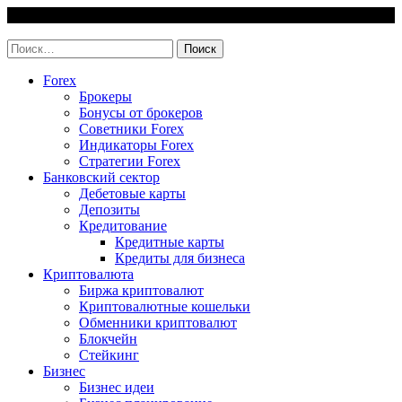
Skip
7 August, 2026
to
invest-easy.ru
content
Найти:
Forex
Брокеры
Бонусы от брокеров
Советники Forex
Индикаторы Forex
Стратегии Forex
Банковский сектор
Дебетовые карты
Депозиты
Кредитование
Кредитные карты
Кредиты для бизнеса
Криптовалюта
Биржа криптовалют
Криптовалютные кошельки
Обменники криптовалют
Блокчейн
Стейкинг
Бизнес
Бизнес идеи