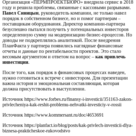
Организация «ПЕРМПРОЕКТБЮРО» внедрила сервис в 2018
году и решила проблемы, связанные с кассовыми разрывами.
Павел Синицын
, руководитель компании, не только навел
порядок в собственном бизнесе, но и помог партнерам –
поставщикам оборудования. Директор компании-партнера
безуспешно пытался получить у потенциальных инвесторов
определенную сумму на модернизацию бизнес-процессов. Но
доводы не подкреплялись аналитикой. После внедрения
ПланФакта у партнера появились наглядные финансовые
отчеты и данные по рентабельности проектов. Это стало
весомым аргументом и ответом на вопрос –
как привлечь
инвестиции
.
После того, как порядок в финансовых процессах наведен,
нужно готовиться к встрече с инвестором. Для презентации
важна история и эмоциональная составляющая, которая
должна присутствовать в выступлении.
Источник
https://www.forbes.ru/finansy-i-investicii/351163-zakon-
privlecheniya-kak-reshit-problemu-nehvatki-investiciy-v-rossii
Источник
https://www.kommersant.ru/doc/4653691
Источник
https://planfact.io/blog/posts/kak-privlech-investicii-dlya-
biznesa-prakticheskoe-rukovodstvo