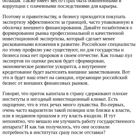
большая. Также имеет место страх быть обвиненными в
коррупции с плачевными последствиями для карьеры.
Поэтому и правительству, и бизнесу приходится покупать
экспертизу эффективности за границей, часто упакованную в
оболочку внешнего финансирования. Давайте позаботимся о
формировании рынка профессиональной и качественной
инвестиционной экспертизы, который сделает менее
рискованными вложения в развитие. Российские специалисты
по этому профилю уже существуют, но для государства и
бизнеса пока нет пророков в своем отечестве. Как только пул
экспертов по оценке рисков будет сформирован,
экономическое развитие ускорится, а внутреннее
кредитование будет вытеснять внешние заимствования. Вот
это и будет наш ответ на санкции, отрезающие российский
бизнес от внешних финансовых рынков.
Говорят, что приток капитала в страну сдерживают плохие
институты и негодный инвестиционный климат. Есть
ощущение, что в этих речах много лукавства. Во-первых,
очень часто выразители такой позиции или близки к власти,
или в недавнем прошлом в эту власть входили. И тут
непонятно, что мешало им улучшить работу государственного
аппарата? И как так получилось, что они осознали
потребность в институтах сразу после отставки?