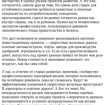
мастерство в оценке рисков проектов развития. А это уже,
согласитесь, совсем другая тема. На самом деле стране для
устойчивого развития требуются грамотные и опытные
специалисты по потребительскому поведению,
прогнозированию спроса на разных сегментах рынка как
внутри страны, так и за рубежом. Нужна каста независимых
экспертов-профессионалов, пользующихся доверием
экономического блока правительства и бизнеса.
Это даст возможность увереннее реализовывать крупные
инвестиционные проекты — скоростные железные дороги,
платные автомагистрали, порты, заводы для производства
удобрений, агропроекты и т.п. Если есть гарантия возврата
денег, выпустить под проект ценные бумаги не более чем дело
техники. Новая стоимость в экономике возникнет «из
воздуха», как бы сама собой.
У нас, в отличие от старых развитых экономик, сообщество
профессиональных оценщиков рисков, которые пользовались
бы всеобщим доверием, пока не сложилось. Будут ли
эффективными вложения в скоростные железные магистрали?
В аэропорты и платные дороги? А Бог их знает. На
неопределенность рисков накладывается боязнь ошибки,
нежелание отвечать за неудачу проекта, а вероятность провала
воспринимается в условиях неопределенности как весьма