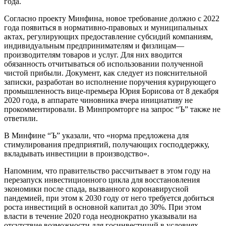
года.
Согласно проекту Минфина, новое требование должно с 2022
года появиться в нормативно-правовых и муниципальных
актах, регулирующих предоставление субсидий компаниям,
индивидуальным предпринимателям и физлицам—
производителям товаров и услуг. Для них вводится
обязанность отчитываться об использовании полученной
чистой прибыли. Документ, как следует из пояснительной
записки, разработан во исполнение поручения курирующего
промышленность вице-премьера Юрия Борисова от 8 декабря
2020 года, в аппарате чиновника вчера инициативу не
прокомментировали. В Минпромторге на запрос “Ъ” также не
ответили.
В Минфине “Ъ” указали, что «норма предложена для
стимулирования предприятий, получающих господдержку,
вкладывать инвестиции в производство».
Напомним, что правительство рассчитывает в этом году на
перезапуск инвестиционного цикла для восстановления
экономики после спада, вызванного коронавирусной
пандемией, при этом к 2030 году от него требуется добиться
роста инвестиций в основной капитал до 30%. При этом
власти в течение 2020 года неоднократно указывали на
отсутствие возможности для госинвестиций в условиях