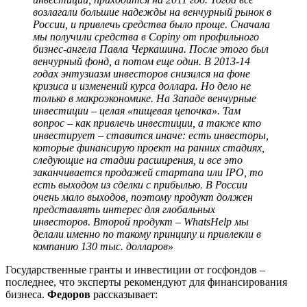
возлагали большие надежды на венчурный рынок в
России, и привлечь средства было проще. Сначала
мы получили средства в
Copiny
от профильного
бизнес-ангела Павла Черкашина. После этого был
венчурный фонд, а потом еще один. В 2013-14
годах энтузиазм инвесторов снизился на фоне
кризиса и изменений курса доллара. Но дело не
только в макроэкономике. На Западе венчурные
инвестиции – целая «пищевая цепочка». Там
вопрос – как привлечь инвестиции, а также кто
инвестирует – ставится иначе: есть инвесторы,
которые финансирую проект на ранних стадиях,
следующие на стадии расширения, и все это
заканчивается продажей стартапа или
IPO
, то
есть выходом из сделки с прибылью. В России
очень мало выходов, поэтому продукт должен
представлять интерес для глобальных
инвесторов. Второй продукт – WhatsHelp мы
делали именно по такому принципу и привлекли в
компанию 130 тыс. долларов»
Государственные гранты и инвестиции от госфондов –
последнее, что эксперты рекомендуют для финансирования
бизнеса.
Федоров
рассказывает: