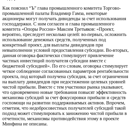
Как пояснил “Ъ” глава промышленного комитета Торгово-
промышленной палаты Владимир Гамза, некоторые
акционеры могут получать дивиденды за счет использования
господдержки. С ним согласен и глава промышленного
комитета «Опоры России» Максим Третьяков: «Проект,
вероятно, преследует несколько целей: во-первых, осложнить
использование денежных средств, полученных под
конкретный проект, для выплаты дивидендов при
невыполнении условий предоставления субсидии. Во-вторых,
данная оговорка фактически стимулирует привлечение
частных инвестиций получателя субсидии вместе с
бюджетной субсидией». По его словам, оговорка стимулирует
четкое соблюдение согласованных параметров рентабельности
проекта, под который получена субсидия, за счет ограничения
на выплату дивидендов при недостижении целевых уровней
чистой прибыли. Вместе с тем участники рынка указывают,
что одновременно новые требования повысят эффективность
механизма субсидий за счет фокусировки прибыли и средств
госпомощи на развитии поддерживаемых активов. Впрочем,
отметим, что недобросовестных получателей субсидий такой
подход может стимулировать к занижению чистой прибыли в
отчетности, механизмы противодействия этому в проекте
Минфина не описаны.