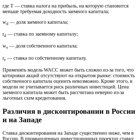
где T — ставка налога на прибыль, на которую становится
меньше требуемая доходность заемного капитала;
w
— доля заемного капитала;
d
r
— ставка по заемному капиталу;
d
w
— доля собственного капитала;
e
r
— ставка по собственному капиталу.
e
Применять модель WACC может быть сложно из-за того, что
котировки акций отсутствуют на открытом рынке: стоимость
собственного капитала оценить невозможно. Кроме этого, в
модели не учитывается риск различных инвестиций. Цена
заемного капитала может быть рассчитана неверно из-за
льготных схем кредитования.
Различия в дисконтировании в России
и на Западе
Ставка дисконтирования на Западе существенно ниже, чем в
России. В промышленных инвестиционных проектах ставку