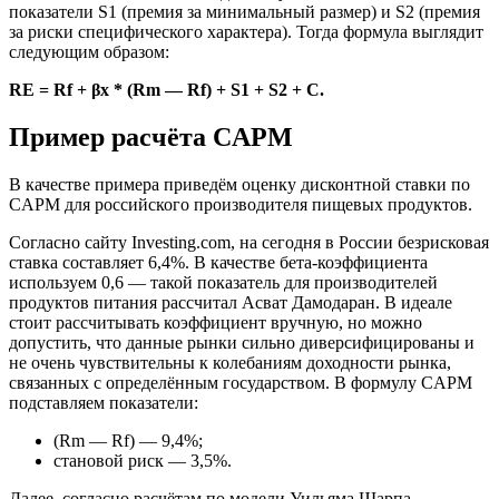
показатели S1 (премия за минимальный размер) и S2 (премия
за риски специфического характера). Тогда формула выглядит
следующим образом:
RE = Rf + βx * (Rm — Rf) + S1 + S2 + C.
Пример расчёта CAPM
В качестве примера приведём оценку дисконтной ставки по
CAPM для российского производителя пищевых продуктов.
Согласно сайту Investing.com, на сегодня в России безрисковая
ставка составляет 6,4%. В качестве бета-коэффициента
используем 0,6 — такой показатель для производителей
продуктов питания рассчитал Асват Дамодаран. В идеале
стоит рассчитывать коэффициент вручную, но можно
допустить, что данные рынки сильно диверсифицированы и
не очень чувствительны к колебаниям доходности рынка,
связанных с определённым государством. В формулу CAPM
подставляем показатели:
(Rm — Rf) — 9,4%;
становой риск — 3,5%.
Далее, согласно расчётам по модели Уильяма Шарпа,