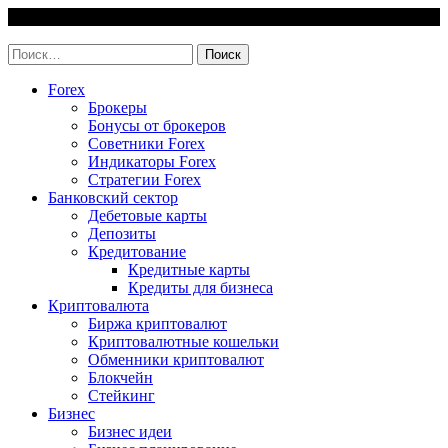
Skip
10 August, 2026
to
invest-easy.ru
content
Найти:
Forex
Брокеры
Бонусы от брокеров
Советники Forex
Индикаторы Forex
Стратегии Forex
Банковский сектор
Дебетовые карты
Депозиты
Кредитование
Кредитные карты
Кредиты для бизнеса
Криптовалюта
Биржа криптовалют
Криптовалютные кошельки
Обменники криптовалют
Блокчейн
Стейкинг
Бизнес
Бизнес идеи