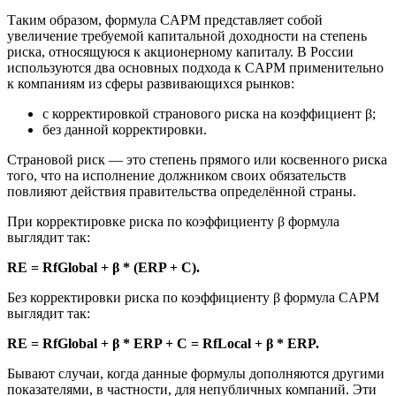
Таким образом, формула CAPM представляет собой
увеличение требуемой капитальной доходности на степень
риска, относящуюся к акционерному капиталу. В России
используются два основных подхода к CAPM применительно
к компаниям из сферы развивающихся рынков:
с корректировкой странового риска на коэффициент β;
без данной корректировки.
Страновой риск — это степень прямого или косвенного риска
того, что на исполнение должником своих обязательств
повлияют действия правительства определённой страны.
При корректировке риска по коэффициенту β формула
выглядит так:
RE = RfGlobal + β * (ERP + C).
Без корректировки риска по коэффициенту β формула CAPM
выглядит так:
RE = RfGlobal + β * ERP + C = RfLocal + β * ERP.
Бывают случаи, когда данные формулы дополняются другими
показателями, в частности, для непубличных компаний. Эти