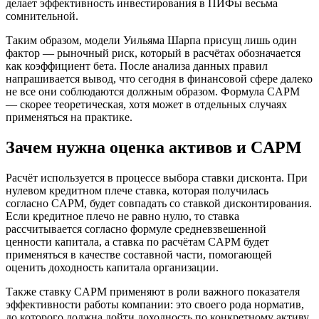
делает эффективность инвестирования в ПИФы весьма
сомнительной.
Таким образом, модели Уильяма Шарпа присущ лишь один
фактор — рыночный риск, который в расчётах обозначается
как коэффициент бета. После анализа данных правил
напрашивается вывод, что сегодня в финансовой сфере далеко
не все они соблюдаются должным образом. Формула CAPM
— скорее теоретическая, хотя может в отдельных случаях
применяться на практике.
Зачем нужна оценка активов и CAPM
Расчёт используется в процессе выбора ставки дисконта. При
нулевом кредитном плече ставка, которая получилась
согласно CAPM, будет совпадать со ставкой дисконтирования.
Если кредитное плечо не равно нулю, то ставка
рассчитывается согласно формуле средневзвешенной
ценности капитала, а ставка по расчётам CAPM будет
применяться в качестве составной части, помогающей
оценить доходность капитала организации.
Также ставку CAPM применяют в роли важного показателя
эффективности работы компании: это своего рода норматив,
до которого должна дойти доходность по конкретному активу.