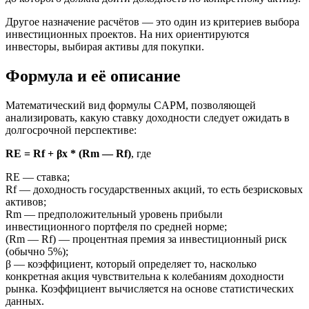
Другое назначение расчётов — это один из критериев выбора
инвестиционных проектов. На них ориентируются
инвесторы, выбирая активы для покупки.
Формула и её описание
Математический вид формулы CAPM, позволяющей
анализировать, какую ставку доходности следует ожидать в
долгосрочной перспективе:
RE = Rf + βx * (Rm — Rf)
, где
RE — ставка;
Rf — доходность государственных акций, то есть безрисковых
активов;
Rm — предположительный уровень прибыли
инвестиционного портфеля по средней норме;
(Rm — Rf) — процентная премия за инвестиционный риск
(обычно 5%);
β — коэффициент, который определяет то, насколько
конкретная акция чувствительна к колебаниям доходности
рынка. Коэффициент вычисляется на основе статистических
данных.