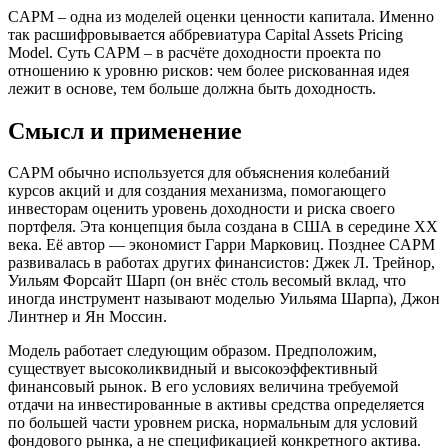
CAPM – одна из моделей оценки ценности капитала. Именно
так расшифровывается аббревиатура Capital Assets Pricing
Model. Суть CAPM – в расчёте доходности проекта по
отношению к уровню рисков: чем более рискованная идея
лежит в основе, тем больше должна быть доходность.
Смысл и применение
CAPM обычно используется для объяснения колебаний
курсов акций и для создания механизма, помогающего
инвесторам оценить уровень доходности и риска своего
портфеля. Эта концепция была создана в США в середине XX
века. Её автор — экономист Гарри Марковиц. Позднее CAPM
развивалась в работах других финансистов: Джек Л. Трейнор,
Уильям Форсайт Шарп (он внёс столь весомый вклад, что
иногда инструмент называют моделью Уильяма Шарпа), Джон
Линтнер и Ян Моссин.
Модель работает следующим образом. Предположим,
существует высоколиквидный и высокоэффективный
финансовый рынок. В его условиях величина требуемой
отдачи на инвестированные в активы средства определяется
по большей части уровнем риска, нормальным для условий
фондового рынка, а не спецификацией конкретного актива.