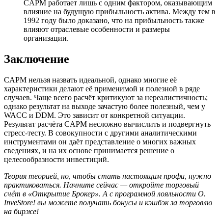
CAPM работает лишь с одним фактором, оказывающим
влияние на будущую прибыльность актива. Между тем в
1992 году было доказано, что на прибыльность также
влияют отраслевые особенности и размеры
организации.
Заключение
CAPM нельзя назвать идеальной, однако многие её
характеристики делают её применимой и полезной в ряде
случаев. Чаще всего расчёт критикуют за нереалистичность;
однако результат на выходе зачастую более полезный, чем у
WACC и DDM. Это зависит от конкретной ситуации.
Результат расчёта CAPM несложно вычислить и подвергнуть
стресс-тесту. В совокупности с другими аналитическими
инструментами он даёт представление о многих важных
сведениях, и на их основе принимается решение о
целесообразности инвестиций.
Теория теорией, но, чтобы стать настоящим профи, нужно
практиковаться. Начните сейчас — откройте торговый
счёт в «Открытие Брокер». А с программой лояльности O.
InveStore! вы можете получать бонусы и кэшбэк за торговлю
на бирже!