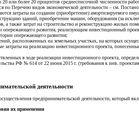
о 20 или более 20 процентов среднесписочной численности рабо
ся по Перечню видов экономической деятельности – см. Постанов
ся затраты на создание (приобретение) амортизируемого имуще
струкцию зданий, приобретение машин, оборудования (за исклю
в, а также затрат на строительство и реконструкцию жилых пом
и опережающего развития, реализующим инвестиционный проект,
тории опережающего развития;
жений, расположенных на земельных участках, на которых осущес
ные затраты на реализацию инвестиционного проекта, понесенны
ленных в ходе реализации инвестиционного проекта, определяет
ьства РФ № 614 от 22 июня 2015 г. (требования к инв. проектам
имательской деятельности
существления предпринимательской деятельности, который вкл
овия их применения