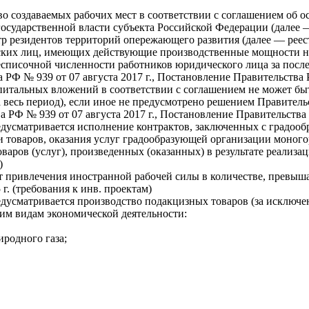
во создаваемых рабочих мест в соответствии с соглашением об 
сударственной власти субъекта Российской Федерации (далее —
тр резидентов территорий опережающего развития (далее — реес
ких лиц, имеющих действующие производственные мощности на
списочной численности работников юридического лица за последн
 РФ № 939 от 07 августа 2017 г., Постановление Правительства Р
итальных вложений в соответствии с соглашением не может быть
за весь период), если иное не предусмотрено решением Правите
РФ № 939 от 07 августа 2017 г., Постановление Правительства Р
редусматривается исполнение контрактов, заключенных с градоо
ии товаров, оказания услуг градообразующей организации моног
оваров (услуг), произведенных (оказанных) в результате реализ
)
т привлечения иностранной рабочей силы в количестве, превы
. (требования к инв. проектам)
едусматривается производство подакцизных товаров (за исключе
щим видам экономической деятельности:
иродного газа;