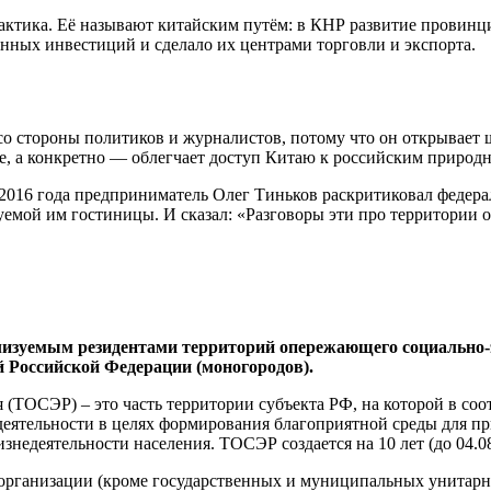
ктика. Её называют китайским путём: в КНР развитие провинци
анных инвестиций и сделало их центрами торговли и экспорта.
 со стороны политиков и журналистов, потому что он открывае
е, а конкретно — облегчает доступ Китаю к российским природн
е 2016 года предприниматель Олег Тиньков раскритиковал федер
емой им гостиницы. И сказал: «Разговоры эти про территории 
лизуемым резидентами территорий опережающего социально-
Российской Федерации (моногородов).
(ТОСЭР) – это часть территории субъекта РФ, на которой в со
еятельности в целях формирования благоприятной среды для пр
едеятельности населения. ТОСЭР создается на 10 лет (до 04.08.
организации (кроме государственных и муниципальных унитарн