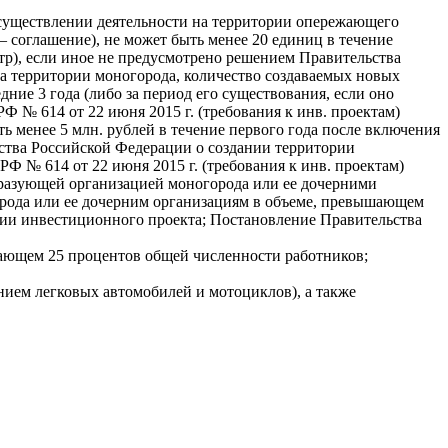
осуществлении деятельности на территории опережающего
 соглашение), не может быть менее 20 единиц в течение
тр), если иное не предусмотрено решением Правительства
 территории моногорода, количество создаваемых новых
ие 3 года (либо за период его существования, если оно
Ф № 614 от 22 июня 2015 г. (требования к инв. проектам)
 менее 5 млн. рублей в течение первого года после включения
льства Российской Федерации о создании территории
Ф № 614 от 22 июня 2015 г. (требования к инв. проектам)
бразующей организацией моногорода или ее дочерними
орода или ее дочерним организациям в объеме, превышающем
ации инвестиционного проекта; Постановление Правительства
шающем 25 процентов общей численности работников;
нием легковых автомобилей и мотоциклов), а также