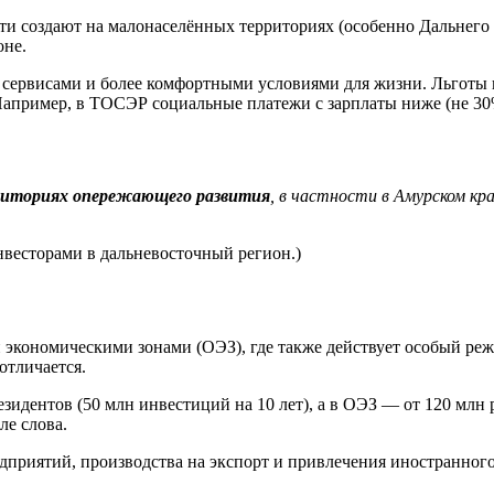
ти создают на малонаселённых территориях (особенно Дальнего 
оне.
сервисами и более комфортными условиями для жизни. Льготы к
Например, в ТОСЭР социальные платежи с зарплаты ниже (не 30%
иториях опережающего развития
, в частности в Амурском кр
весторами в дальневосточный регион.)
 экономическими зонами (ОЭЗ), где также действует особый реж
отличается.
идентов (50 млн инвестиций на 10 лет), а в ОЭЗ — от 120 млн 
е слова.
приятий, производства на экспорт и привлечения иностранного