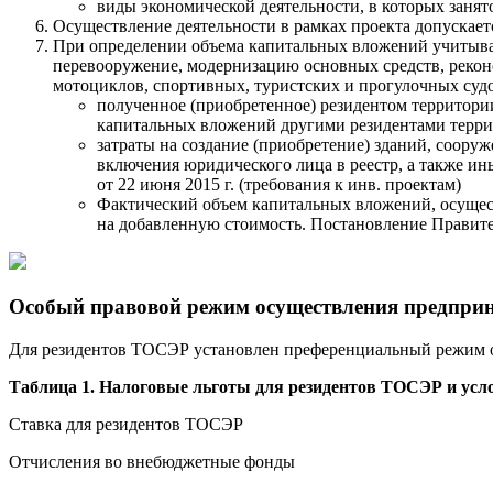
виды экономической деятельности, в которых занят
Осуществление деятельности в рамках проекта допускает
При определении объема капитальных вложений учитывают
перевооружение, модернизацию основных средств, рекон
мотоциклов, спортивных, туристских и прогулочных судо
полученное (приобретенное) резидентом территори
капитальных вложений другими резидентами терри
затраты на создание (приобретение) зданий, соору
включения юридического лица в реестр, а также и
от 22 июня 2015 г. (требования к инв. проектам)
Фактический объем капитальных вложений, осуществ
на добавленную стоимость. Постановление Правител
Особый правовой режим осуществления предприн
Для резидентов ТОСЭР установлен преференциальный режим о
Таблица 1. Налоговые льготы для резидентов ТОСЭР и усл
Ставка для резидентов ТОСЭР
Отчисления во внебюджетные фонды