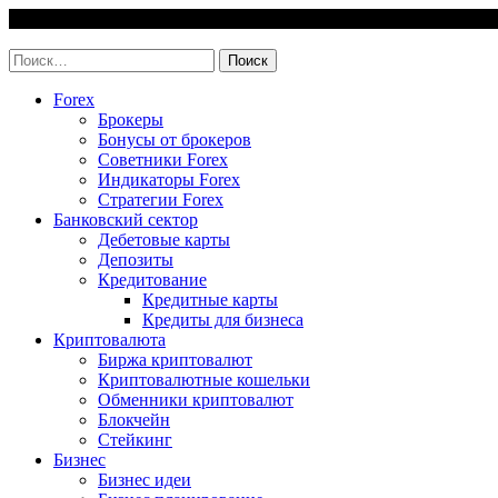
Skip
6 August, 2026
to
invest-easy.ru
content
Найти:
Forex
Брокеры
Бонусы от брокеров
Советники Forex
Индикаторы Forex
Стратегии Forex
Банковский сектор
Дебетовые карты
Депозиты
Кредитование
Кредитные карты
Кредиты для бизнеса
Криптовалюта
Биржа криптовалют
Криптовалютные кошельки
Обменники криптовалют
Блокчейн
Стейкинг
Бизнес
Бизнес идеи