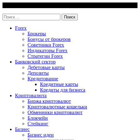
Skip
6 August, 2026
to
invest-easy.ru
content
Найти:
Forex
Брокеры
Бонусы от брокеров
Советники Forex
Индикаторы Forex
Стратегии Forex
Банковский сектор
Дебетовые карты
Депозиты
Кредитование
Кредитные карты
Кредиты для бизнеса
Криптовалюта
Биржа криптовалют
Криптовалютные кошельки
Обменники криптовалют
Блокчейн
Стейкинг
Бизнес
Бизнес идеи