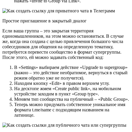
нажать «Invite to Group via Link».
Простое приглашение в закрытый диалог
Если ваша группа – это закрытая территория
единомышленников, на этом можно остановиться. В случае
же, когда она создана с целью привлечения большого числа
собеседников для общения на определенную тематику,
потребуется перевести сообщество в формат супергруппы.
После этого, ей можно задавать собственный код:
В «Settings» выбираем действие «Upgrade to supergroup»
(важно – это действие необратимое, вернуться в старый
режим обратно уже не получится).
Находим кнопку «Edit» в правом верхнем углу.
На десктопе жмем «Create public link», на мобильном
устройстве заходим в пункт «Group type».
Меняем тип сообщества на публичный – «Public Group».
Теперь можно придумать собственное уникальное имя
формата t.me/name с подходящим названием на
латинице.