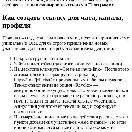
сообщества и
как скопировать ссылку в Телеграмме
.
Как создать ссылку для чата, канала,
профиля
Итак, вы – создатель группового чата, и хотите присвоить ему
уникальный URL для быстрого привлечения новых
участников. Для этого потребуется минимум действий:
Открыть групповой диалог.
Зайти в настройки (для этого кликнуть по названию).
На десктопе кликнуть «Create an invite link». После этого
автоматически сформируется строка вида
https://t.me/joinchat/ с произвольным набором символов.
Также станет активна опция «Revoke» —
аннулирование текущего кода. Это может понадобиться
в том случае, если приглашение распространилось, и в
группу стали попадать нежелательные участники.
Аннуляция уничтожает текущий код и формирует
взамен новый.
На смартфоне описанные выше действия реализуются в
пункте добавления участников «Add member». По этой
кнопке открывается контакт-лист, и также можно