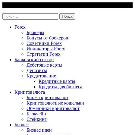
Skip
7 August, 2026
to
invest-easy.ru
content
Найти:
Forex
Брокеры
Бонусы от брокеров
Советники Forex
Индикаторы Forex
Стратегии Forex
Банковский сектор
Дебетовые карты
Депозиты
Кредитование
Кредитные карты
Кредиты для бизнеса
Криптовалюта
Биржа криптовалют
Криптовалютные кошельки
Обменники криптовалют
Блокчейн
Стейкинг
Бизнес
Бизнес идеи