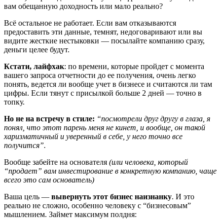
вам обещанную доходность или мало реально?
Всё остальное не работает. Если вам отказываются
предоставить эти данные, темнят, недоговаривают или вы
видите жесткие нестыковки — посылайте компанию сразу,
деньги целее будут.
Кстати, лайфхак
: по времени, которые пройдет с момента
вашего запроса отчетности до ее получения, очень легко
понять, ведется ли вообще учет в бизнесе и считаются ли там
цифры. Если тянут с присылкой больше 2 дней — точно в
топку.
Но не на встречу в стиле:
“посмотрели друг другу в глаза, я
понял, что этот парень меня не кинет, и вообще, он такой
харизматичный и уверенный в себе, у него точно все
получится”.
Вообще забейте на основателя
(или человека, который
“продает” вам инвестирование в конкретную компанию, чаще
всего это сам основатель)
Ваша цель —
вывернуть этот бизнес наизнанку
. И это
реально не сложно, особенно человеку с “бизнесовым”
мышлением. Займет максимум полдня: