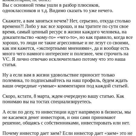
Вы с основной темы ушли в разбор плюсиков,
одноклассников и т.д. Видимо сказать то уже нечего.
Скажите, а вам заняться нечем? Нет, серьезно, откуда столько
времени?! Либо у вас все хорошо, и вы тратите по сути свое
время, самый ценный ресурс в жизни каждого человека, на
доказательство «кому-то» «чего-то», но как правило, когда все
хорошо, то люди не такие агрессивные и не лезут со своими,
как им кажется, «экспертными мнениями», да и вообще есть
много чего намного интереснее и полезнее, чем строчить на
VC. Я лично отвечаю исключительно потому что это наша
статья.
Ну а если вам в жизни удовольствие приносит только
полемика, то подписывайтесь на наш профиль, будем ждать
ваши очередные «умные» комментарии под каждой статьей.
Скоро, кстати, 8 марта, ждем очередную вашу статью. Как
понимаю вы на тостах специализируетесь.
А если по делу, то инвестиции идут напрямую в бизнесы, мы
не касаемся денег инвесторов, и они сами принимают
решение, общаясь с собственниками, инвестировать или нет.
Почему инвестор дает заем? Если инвестор дает «заем» это не