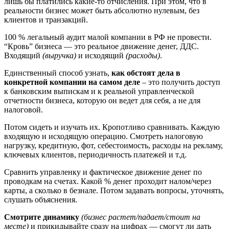
лишь бы платились какие-то отчисления. При этом, что в
реальности бизнес может быть абсолютно нулевым, без
клиентов и транзакций.
100 % легальный аудит малой компании в РФ не провести.
“Кровь” бизнеса — это реальное движение денег, ДДС.
Входящий
(выручка)
и исходящий
(расходы)
.
Единственный способ узнать,
как обстоят дела в
конкретной компании на самом деле
– это получить доступ
к банковским выпискам и к реальной управленческой
отчетности бизнеса, которую он ведет для себя, а не для
налоговой.
Потом сидеть и изучать их. Кропотливо сравнивать. Каждую
входящую и исходящую операцию. Смотреть налоговую
нагрузку, кредитную, фот, себестоимость, расходы на рекламу,
ключевых клиентов, периодичность платежей и т.д.
Сравнить управленку и фактическое движение денег по
проводкам на счетах. Какой % денег проходит налом/через
карты, а сколько в безнале. Потом задавать вопросы, уточнять,
слушать объяснения.
Смотрите динамику
(бизнес растет/падает/стоит на
месте)
и прикидывайте сразу на цифрах — смогут ли дать