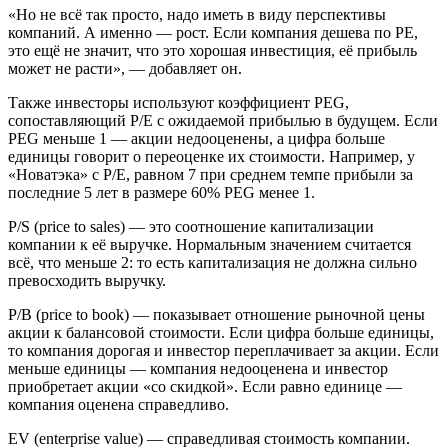
«Но не всё так просто, надо иметь в виду перспективы
компаний. А именно — рост. Если компания дешева по PE,
это ещё не значит, что это хорошая инвестиция, её прибыль
может не расти», — добавляет он.
Также инвесторы используют коэффициент PEG,
сопоставляющий P/E с ожидаемой прибылью в будущем. Если
PEG меньше 1 — акции недооценены, а цифра больше
единицы говорит о переоценке их стоимости. Например, у
«Новатэка» с P/E, равном 7 при среднем темпе прибыли за
последние 5 лет в размере 60% PEG менее 1.
P/S (price to sales) — это соотношение капитализации
компании к её выручке. Нормальным значением считается
всё, что меньше 2: то есть капитализация не должна сильно
превосходить выручку.
P/B (price to book) — показывает отношение рыночной цены
акции к балансовой стоимости. Если цифра больше единицы,
то компания дорогая и инвестор переплачивает за акции. Если
меньше единицы — компания недооценена и инвестор
приобретает акции «со скидкой». Если равно единице —
компания оценена справедливо.
EV (enterprise value) — справедливая стоимость компании.