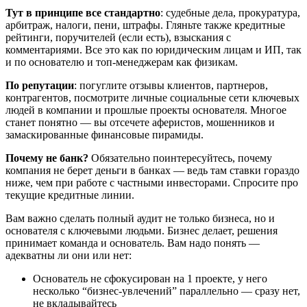
Тут в принципе все стандартно
: судебные дела, прокуратура,
арбитраж, налоги, пени, штрафы. Гляньте также кредитные
рейтинги, поручителей (если есть), взыскания с
комментариями. Все это как по юридическим лицам и ИП, так
и по основателю и топ-менеджерам как физикам.
По репутации
: погуглите отзывы клиентов, партнеров,
контрагентов, посмотрите личные социальные сети ключевых
людей в компании и прошлые проекты основателя. Многое
станет понятно — вы отсечете аферистов, мошенников и
замаскированные финансовые пирамиды.
Почему не банк?
Обязательно поинтересуйтесь, почему
компания не берет деньги в банках — ведь там ставки гораздо
ниже, чем при работе с частными инвесторами. Спросите про
текущие кредитные линии.
Вам важно сделать полный аудит не только бизнеса, но и
основателя с ключевыми людьми. Бизнес делает, решения
принимает команда и основатель. Вам надо понять —
адекватны ли они или нет:
Основатель не сфокусирован на 1 проекте, у него
несколько “бизнес-увлечений” параллельно — сразу нет,
не вкладывайтесь