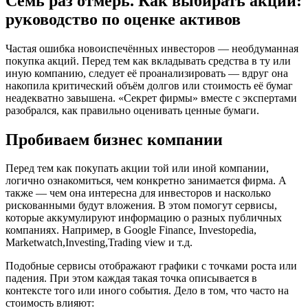
Семь раз отмерь. Как выбирать акции:
руководство по оценке активов
Частая ошибка новоиспечённых инвесторов — необдуманная
покупка акций. Перед тем как вкладывать средства в ту или
иную компанию, следует её проанализировать — вдруг она
накопила критический объём долгов или стоимость её бумаг
неадекватно завышена. «Секрет фирмы» вместе с экспертами
разобрался, как правильно оценивать ценные бумаги.
Пробиваем бизнес компании
Перед тем как покупать акции той или иной компании,
логично ознакомиться, чем конкретно занимается фирма. А
также — чем она интересна для инвесторов и насколько
рискованными будут вложения. В этом помогут сервисы,
которые аккумулируют информацию о разных публичных
компаниях. Например, в Google Finance, Investopedia,
Marketwatch,Investing,Trading view и т.д.
Подобные сервисы отображают графики с точками роста или
падения. При этом каждая такая точка описывается в
контексте того или иного события. Дело в том, что часто на
стоимость влияют: