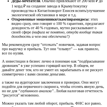
Деды-мечтатели
. Обычно привлекают от 200 млн ₽ до
1 млрд ₽ на создание завода в Крыму/покупку
производства в Китае/поворот Енисея вспять/улучшение
экологической обстановки в мире и т.д.
Откровенные мошенники/скам/пирамидосы
: этих
видно сразу, они говорят о 100 % гарантиях, предлагают
доходность от 40 % годовых, мутно рассказывают о
своей сфере
(нифига не понятно, откуда вообще такая
доходность и чем она обеспечена?)
Мы рекомендуем сразу “отсекать” новичков, задавая вопрос
про выручку и прибыль. Тут они “плывут” — как правило,
все по нулям.
А инвестиции в бизнес лично я понимаю как “подбрасывание
дровишек” в уже успешно горящий костер. В общем, не
давайте денег тем, кто не умеет их зарабатывать и не рискует
симметрично с вами своими деньгами.
а также на аудиторские заключения и проверки. Они могут
подойти для первичного скоринга, чтобы отсеять явную дичь,
но не для
“глубинного анализа”
. Любая налоговая отчетность
“рисуется” мгновенно.
Можно указать там любой оборот, прибыль. ФНС все равно,