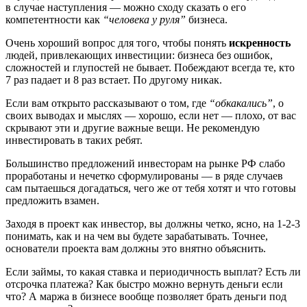
в случае наступления — можно сходу сказать о его
компетентности как
“человека у руля”
бизнеса.
Очень хороший вопрос для того, чтобы понять
искренность
людей, привлекающих инвестиции: бизнеса без ошибок,
сложностей и глупостей не бывает. Побеждают всегда те, кто
7 раз падает и 8 раз встает. По другому никак.
Если вам открыто рассказывают о том, где
“обкакались”
, о
своих выводах и мыслях — хорошо, если нет — плохо, от вас
скрывают эти и другие важные вещи. Не рекомендую
инвестировать в таких ребят.
Большинство предложений инвесторам на рынке РФ слабо
проработаны и нечетко сформулированы — в ряде случаев
сам пытаешься догадаться, чего же от тебя хотят и что готовы
предложить взамен.
Заходя в проект как инвестор, вы должны четко, ясно, на 1-2-3
понимать, как и на чем вы будете зарабатывать. Точнее,
основатели проекта вам должны это внятно объяснить.
Если займы, то какая ставка и периодичность выплат? Есть ли
отсрочка платежа? Как быстро можно вернуть деньги если
что? А маржа в бизнесе вообще позволяет брать деньги под