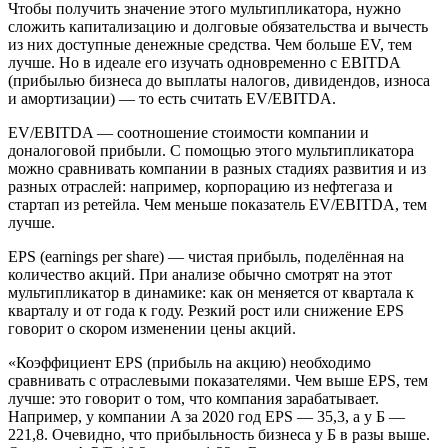
Чтобы получить значение этого мультипликатора, нужно
сложить капитализацию и долговые обязательства и вычесть
из них доступные денежные средства. Чем больше EV, тем
лучше. Но в идеале его изучать одновременно с EBITDA
(прибылью бизнеса до выплаты налогов, дивидендов, износа
и амортизации) — то есть считать EV/EBITDA.
EV/EBITDA — соотношение стоимости компании и
доналоговой прибыли. С помощью этого мультипликатора
можно сравнивать компании в разных стадиях развития и из
разных отраслей: например, корпорацию из нефтегаза и
стартап из ретейла. Чем меньше показатель EV/EBITDA, тем
лучше.
EPS (earnings per share) — чистая прибыль, поделённая на
количество акций. При анализе обычно смотрят на этот
мультипликатор в динамике: как он меняется от квартала к
кварталу и от года к году. Резкий рост или снижение EPS
говорит о скором изменении цены акций.
«Коэффициент EPS (прибыль на акцию) необходимо
сравнивать с отраслевыми показателями. Чем выше EPS, тем
лучше: это говорит о том, что компания зарабатывает.
Например, у компании A за 2020 год EPS — 35,3, а у Б —
221,8. Очевидно, что прибыльность бизнеса у Б в разы выше.