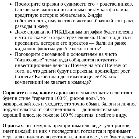
Посмотрите cправки о судимости его + родственников,
банковские выписки по личным счетам как физ.лица,
кредитную историю обязательно, 2-ндфл,
собственность, имущество и активы, брачный контракт,
разводы и жену
Даже справка по ГИБДД-шным штрафам будет полезна
и что-то скажет о характере человека. Плюс поднять и
просканить историю его проектов — были ли ранее
кидки/конфликты/суды/неадекватность?
Поговорите с командой и основателем на чисто
“бизнесовые” темы: куда собираются потратить
инвестиционные деньги? Почему на это? Почему от
того, на что деньги будут истрачены, произойдет рост
бизнеса? Какой план достижения целей? Каких
компетенций не хватает в команде?
Спросите о том, какие гарантии
вам могут дать: если ответ
будет в стиле “гарантии 100 %, рисков ноль”, то
разворачивайтесь и уходите, это точно обман. Залоги и личное
поручительство от собственников — дополнительный
хороший плюс, но тоже не 100 % гарантия, имейте в виду.
О рисках
: по тому, как предприниматель ведет учет рисков,
знает каждый из них + последствия, готовится и принимает
меры для снижения вероятности, и понимает, что будет делать