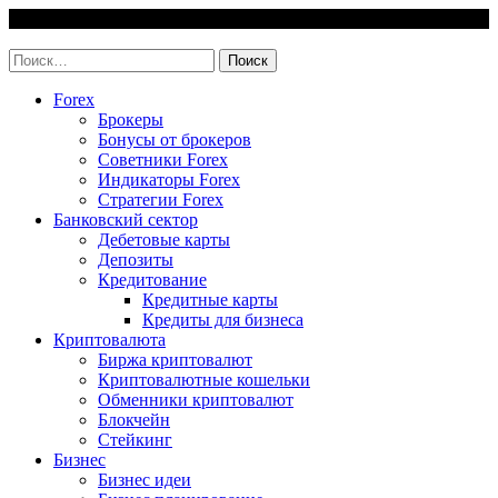
Skip
7 August, 2026
to
invest-easy.ru
content
Найти:
Forex
Брокеры
Бонусы от брокеров
Советники Forex
Индикаторы Forex
Стратегии Forex
Банковский сектор
Дебетовые карты
Депозиты
Кредитование
Кредитные карты
Кредиты для бизнеса
Криптовалюта
Биржа криптовалют
Криптовалютные кошельки
Обменники криптовалют
Блокчейн
Стейкинг
Бизнес
Бизнес идеи