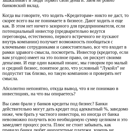
зашкаливает и люди теряют свои деньги. Заем не ровно
банковский вклад.
Когда вы говорите, что ходить «Кредиторам» никто не даст, то
скорее всего вы не понимаете в бизнесе. Дают ходить и еще
как. В этом нет ничего зазорного для предпринимателя, если
потенциальный инвестор (предварительно ведутся
переговоры, естественно, первого встречного не пускают
внутрь компании) получает возможность пообщаться с
ключевыми сотрудниками и самостоятельно, все что входит в
рамки здравого смысла, посмотреть. Инвестор (кредитор, если
вам угодно) имеет на это полное право, он рискует своими
деньгами. И еще один важный нюанс, мы говорим про малый
и средний бизнес, понятное дело, что условный “Лукойл” не
подпустит так близко, но такую компанию и проверять нет
смысла.
Абсолютно непонятно, откуда вывод, что я не понимаю в
инвестициях, на что вы опираетесь?
Вы сами брали у банков кредиты под бизнес? Банки
действительно могут дать кредит под адекватный %, заведомо
ниже, чем брать у частного инвестора, но иногда от банка
невозможно получить всю необходимую сумму целиком и это
замедляет процесс роста. Плюс не стоит забывать, как
правило банки любят аннуитетные платежи, хочешь не