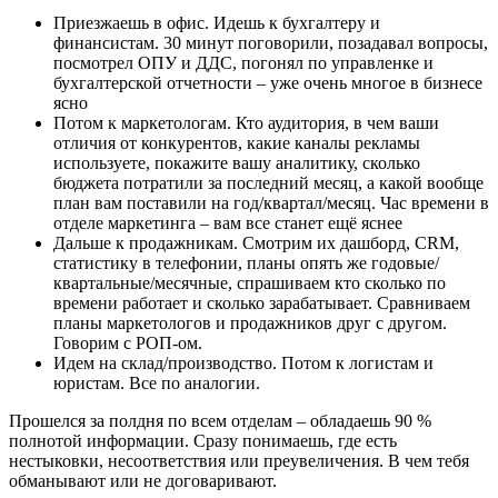
Приезжаешь в офис. Идешь к бухгалтеру и
финансистам. 30 минут поговорили, позадавал вопросы,
посмотрел ОПУ и ДДС, погонял по управленке и
бухгалтерской отчетности – уже очень многое в бизнесе
ясно
Потом к маркетологам. Кто аудитория, в чем ваши
отличия от конкурентов, какие каналы рекламы
используете, покажите вашу аналитику, сколько
бюджета потратили за последний месяц, а какой вообще
план вам поставили на год/квартал/месяц. Час времени в
отделе маркетинга – вам все станет ещё яснее
Дальше к продажникам. Смотрим их дашборд, CRM,
статистику в телефонии, планы опять же годовые/
квартальные/месячные, спрашиваем кто сколько по
времени работает и сколько зарабатывает. Сравниваем
планы маркетологов и продажников друг с другом.
Говорим с РОП-ом.
Идем на склад/производство. Потом к логистам и
юристам. Все по аналогии.
Прошелся за полдня по всем отделам – обладаешь 90 %
полнотой информации. Сразу понимаешь, где есть
нестыковки, несоответствия или преувеличения. В чем тебя
обманывают или не договаривают.