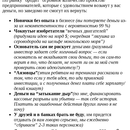
По рынку “бродит” огромное количество проектов/
предпринимателей, которые с удовольствием возьмут у вас
деньги, но заведомо не смогут их вернуть:
Новички без опыта
в бизнесе
(вы потеряете деньги из-
за их некомпетентности с вероятностью 99 %)
Чокнутые изобретатели
“вечных двигателей”
(придумали идею на млрд $; очередная “лягушка из
сероводорода на шельфе монгольского моря”)
Основатель сам не рискует
деньгами
(разумный
инвестор задает себе логичный вопрос — если
основатель не вкладывает свои деньги, то он сам-то
верит в то, что делает, не хочет ли он за мой счет
проверить свою идею/гипотезу?)
“Аязовцы”
(этим ребятам на тренингах рассказали о
том, что если у тебя идея, то иди привлекай
инвестиции, и с полученных денег плати себе зарплату/
делай кэшаут)
Деньги на “затыкание дыр”
(по мне, финансировать
кассовые разрывы или убытки — так себе история.
Платить за ошибочные действия других лично я не
хочу)
У друзей и в банках брать не буду
, им придется
отдавать
(я вам говорю серьезно, мы ежедневно
“сбриваем” 2-3 таких персонажа)