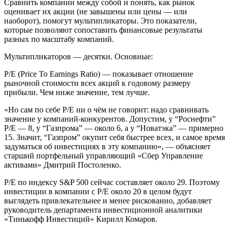
Сравнить компании между собой и понять, как рынок
оценивает их акции (не завышены или цены — или
наоборот), помогут мультипликаторы. Это показатели,
которые позволяют сопоставить финансовые результаты
разных по масштабу компаний.
Мультипликаторов — десятки. Основные:
P/E (Price To Earnings Ratio) — показывает отношение
рыночной стоимости всех акций к годовому размеру
прибыли. Чем ниже значение, тем лучше.
«Но сам по себе P/E ни о чём не говорит: надо сравнивать
значение у компаний-конкурентов. Допустим, у “Роснефти”
P/E — 8, у “Газпрома” — около 6, а у “Новатэка” — примерно
15. Значит, “Газпром” окупит себя быстрее всех, и самое время
задуматься об инвестициях в эту компанию», — объясняет
старший портфельный управляющий «Сбер Управление
активами» Дмитрий Постоленко.
P/E по индексу S&P 500 сейчас составляет около 29. Поэтому
инвестиции в компании с P/E около 20 в целом будут
выглядеть привлекательнее и менее рискованно, добавляет
руководитель департамента инвестиционной аналитики
«Тинькофф Инвестиций» Кирилл Комаров.