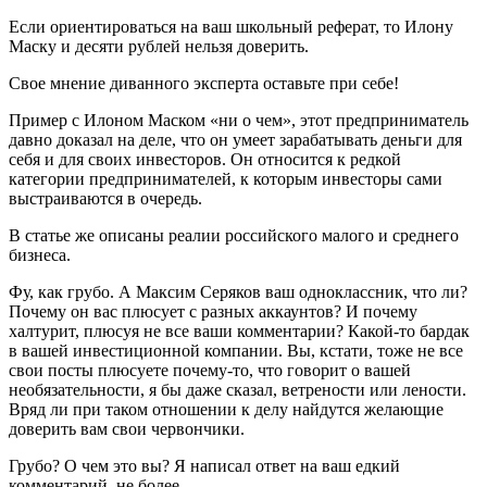
Если ориентироваться на ваш школьный реферат, то Илону
Маску и десяти рублей нельзя доверить.
Свое мнение диванного эксперта оставьте при себе!
Пример с Илоном Маском «ни о чем», этот предприниматель
давно доказал на деле, что он умеет зарабатывать деньги для
себя и для своих инвесторов. Он относится к редкой
категории предпринимателей, к которым инвесторы сами
выстраиваются в очередь.
В статье же описаны реалии российского малого и среднего
бизнеса.
Фу, как грубо. А Максим Серяков ваш одноклассник, что ли?
Почему он вас плюсует с разных аккаунтов? И почему
халтурит, плюсуя не все ваши комментарии? Какой-то бардак
в вашей инвестиционной компании. Вы, кстати, тоже не все
свои посты плюсуете почему-то, что говорит о вашей
необязательности, я бы даже сказал, ветрености или лености.
Вряд ли при таком отношении к делу найдутся желающие
доверить вам свои червончики.
Грубо? О чем это вы? Я написал ответ на ваш едкий
комментарий, не более.