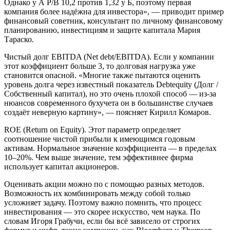
Однако у А P/B 10,2 против 1,32 у Б, поэтому первая
компания более надёжна для инвестора», — приводит пример
финансовый советник, консультант по личному финансовому
планированию, инвестициям и защите капитала Мария
Тараско.
Чистый долг EBITDA (Net debt/EBITDA). Если у компании
этот коэффициент больше 3, то долговая нагрузка уже
становится опасной. «Многие также пытаются оценить
уровень долга через известный показатель Debtequity (Долг /
Собственный капитал), но это очень плохой способ — из-за
нюансов современного бухучета он в большинстве случаев
создаёт неверную картину», — поясняет Кирилл Комаров.
ROE (Return on Equity). Этот параметр определяет
соотношение чистой прибыли к имеющимся годовым
активам. Нормальное значение коэффициента — в пределах
10–20%. Чем выше значение, тем эффективнее фирма
использует капитал акционеров.
Оценивать акции можно по с помощью разных методов.
Возможность их комбинировать между собой только
усложняет задачу. Поэтому важно помнить, что процесс
инвестирования — это скорее искусство, чем наука. По
словам Игоря Грабучи, если бы всё зависело от строгих