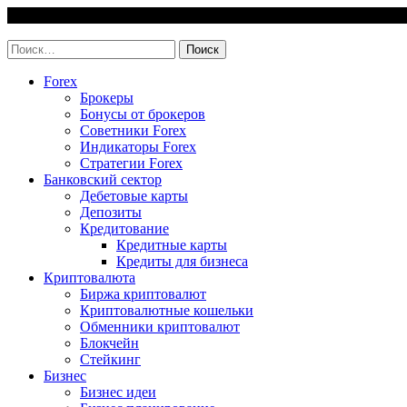
Skip
7 August, 2026
to
invest-easy.ru
content
Найти:
Forex
Брокеры
Бонусы от брокеров
Советники Forex
Индикаторы Forex
Стратегии Forex
Банковский сектор
Дебетовые карты
Депозиты
Кредитование
Кредитные карты
Кредиты для бизнеса
Криптовалюта
Биржа криптовалют
Криптовалютные кошельки
Обменники криптовалют
Блокчейн
Стейкинг
Бизнес
Бизнес идеи