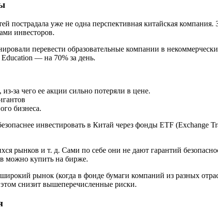
ды
тей пострадала уже не одна перспективная китайская компания.
сами инвесторов.
нировали перевести образовательные компании в некоммерческие
 Education — на 70% за день.
, из-за чего ее акции сильно потеряли в цене.
гигантов
ого бизнеса.
безопаснее инвестировать в Китай через фонды ETF (Exchange 
я рынков и т. д. Сами по себе они не дают гарантий безопасно
в можно купить на бирже.
ирокий рынок (когда в фонде бумаги компаний из разных отрасле
и этом снизит вышеперечисленные риски.
я