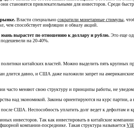
 они становятся привлекательными для инвесторов. Среди быстро
 рынке.
Власти специально
сократили монетарные стимулы
, чт
е, чем способствует инфляции и обвалу акций.
 юань вырастет по отношению к доллару и рублю.
Это еще од
 подешевели на 20-40%.
а политики китайских властей. Можно выделить пять крупных п
н длится давно, и США даже наложили запрет на американские
ии часто меняют свою структуру и принципы работы, не уведом
тва над экономикой. Законы ориентируются на курс партии, а 
после США. Неспособность уплатить долг ведет к дефолтам и к
нных инвесторов. Так как инвестировать в китайские компании 
офшорной компании-посреднике. Такая структура называется
VI