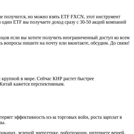
 не получится, но можно взять ETF FXCN, этот инструмент
я один ETF вы получаете доход сразу с 30-50 акций компаний
концов если вы хотите получить неограниченный доступ ко всем
сь вопросы пишите на почту или вконтакте, обсудим. До связи!
ой крупной в мире. Сейчас КНР растет быстрее
 Китай кажется перспективным.
ряет эффективность из-за торговых войн, роста зарплат в
ны.
окарах, зеленой энергетике, роботизации, интернете вещей.