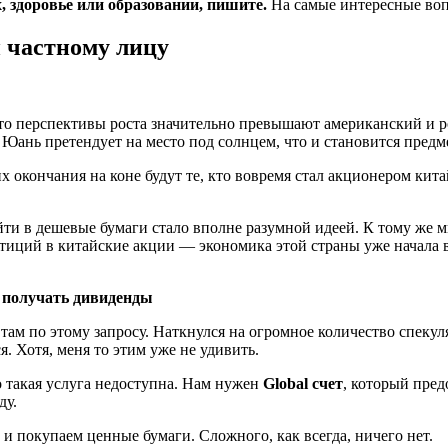
х, здоровье или образовании, пишите.
На самые интересные воп
 частному лицу
то перспективы роста значительно превышают американский и ро
 Юань претендует на место под солнцем, что и становится пре
их окончания на коне будут те, кто вовремя стал акционером ки
ти в дешевые бумаги стало вполне разумной идеей. К тому же ми
стиций в китайские акции — экономика этой страны уже начала 
 получать дивиденды
 там по этому запросу. Наткнулся на огромное количество спеку
 Хотя, меня то этим уже не удивить.
 такая услуга недоступна. Нам нужен
Global счет
, который пред
ду.
и покупаем ценные бумаги. Сложного, как всегда, ничего нет.