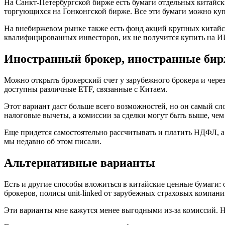
На Санкт-Петербургской бирже есть бумаги отдельных китайски
торгующихся на Гонконгской бирже. Все эти бумаги можно купи
На внебиржевом рынке также есть фонд акций крупных китай
квалифицированных инвесторов, их не получится купить на И
Иностранный брокер, иностранные би
Можно открыть брокерский счет у зарубежного брокера и чере
доступны различные ETF, связанные с Китаем.
Этот вариант даст больше всего возможностей, но он самый с
налоговые вычеты, а комиссии за сделки могут быть выше, чем
Еще придется самостоятельно рассчитывать и платить НДФЛ, а 
мы недавно об этом писали.
Альтернативные варианты
Есть и другие способы вложиться в китайские ценные бумаги
брокеров, полисы unit-linked от зарубежных страховых компани
Эти варианты мне кажутся менее выгодными из-за комиссий. Н