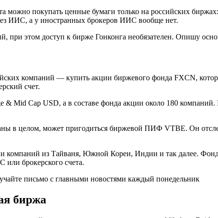
а можно покупать ценные бумаги только на российских биржах
рез ИИС, а у иностранных брокеров ИИС вообще нет.
ий, при этом доступ к бирже Гонконга необязателен. Опишу осн
айских компаний — купить акции биржевого фонда FXCN, которы
рский счет.
ge & Mid Cap USD, а в составе фонда акции около 180 компаний.
раны в целом, может пригодиться биржевой ПИФ VTBE. Он отслеж
 компаний из Тайваня, Южной Кореи, Индии и так далее. Фонд 
 или брокерского счета.
лучайте письмо с главными новостями каждый понедельник
ая биржа