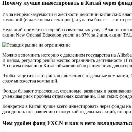
Почему лучше инвестировать в Китай через фон
Из-за непредсказуемости и жесткости действий китайских влас
компаний (и даже целых секторов), и уж тем более — с интере
Недавний пример: сектор образовательных услуг. Власти запла
акции New Oriental Education упали на 87% за 2 дня, акции TAL
Можно вспомнить
историю с давлением государства
на Alibaba
В целом, регулятор решил жестко ограничить деятельность IT-
А совсем недавно в Китае объявили об ограничениях для игорн
Чтобы защититься от рисков вложения в отдельные компании, 
сразу множества компаний.
Фонды бывают отраслевые, страновые, развитых и развивающихс
уменьшая риск проблем отдельных компаний. Паи таких фондо
Конкретно в Китай лучше всего инвестировать через фонды на ш
доходность по сравнению с покупкой отдельных акций, но пр
Чем удобен фонд FXCN и как в него вкладыватьс