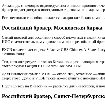
Александр, с помощью индивидуального инвестиционного счет
брокер не даст доступ к иностранным торговым площадкам че
Есть несколько способов вложиться в акции китайских компан
Российский брокер, Московская биржа
Самый простой для россиянина способ вложиться в акции кит
ИИС с самостоятельным управлением или через обычный броке
FXCN отслеживает индекс Solactive GBS China ex A-Shares Lar
активов фонда.
Тем, кого интересует не только Китай, но и развивающиеся ст
этого покупает акции ETF iShares Core MSCI EM.
Доля китайских бумаг в VTBE — около 30%, остальное — акции
сверх этого. Долю в VTBE также можно купить с помощью ИИС
Подпишитесь на Инвестник — рассылку для инвесторов, и по
Российский брокер, Санкт-Петербургск