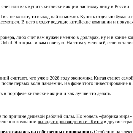
счет или как купить китайские акции частному лицу в России
al вы не хотите, то выход найти можно. Купить отдельно бумаги
ассмотрел. В него входят ведущие китайские компании и покупа
брокера, либо счет вам нужен именно в долларах, ну и в конце 
obal. Я открыл и вам советую. На этом у меня всё, если остали
аний считают
, что уже в 2028 году экономика Китая станет сам
после первых волн пандемии. На фоне этого инвестирование в
ь в портфеле китайские акции и как лучше это делать.
по причине дешевой рабочей силы. Но модель «фабрика мира» те
степенно компании
выводят производство из Китая
в другие стра
средоточились на собственных инновациях.
Особенно на электр