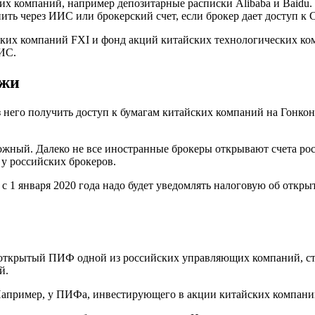
х компаний, например депозитарные расписки Alibaba и Baidu. 
ть через ИИС или брокерский счет, если брокер дает доступ к 
ских компаний FXI и фонд акций китайских технологических к
ИС.
ржи
з него получить доступ к бумагам китайских компаний на Гонко
ложный. Далеко не все иностранные брокеры открывают счета ро
 у российских брокеров.
с 1 января 2020 года надо будет уведомлять налоговую об откр
: открытый ПИФ одной из российских управляющих компаний, с
й.
апример, у ПИФа, инвестирующего в акции китайских компаний,