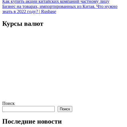
Навигация
Как купить акции китайских компаний частному лицу
Бизнес на товарах, импортированных из Китая. Что нужно
по
знать в 2022 году? | Rusbase
записям
Курсы валют
Поиск
Поиск
Последние новости