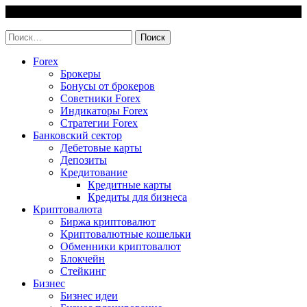
Skip
8 August, 2026
to
invest-easy.ru
content
Найти:
Forex
Брокеры
Бонусы от брокеров
Советники Forex
Индикаторы Forex
Стратегии Forex
Банковский сектор
Дебетовые карты
Депозиты
Кредитование
Кредитные карты
Кредиты для бизнеса
Криптовалюта
Биржа криптовалют
Криптовалютные кошельки
Обменники криптовалют
Блокчейн
Стейкинг
Бизнес
Бизнес идеи