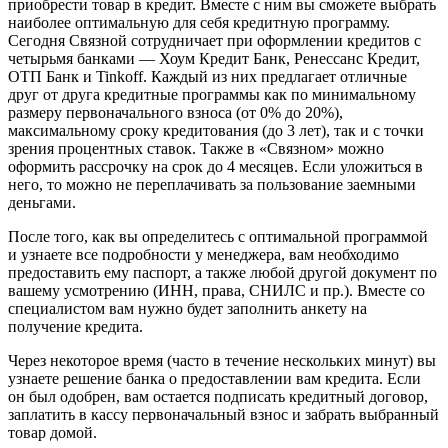
приобрести товар в кредит. Вместе с ним вы сможете выбрать
наиболее оптимальную для себя кредитную программу.
Сегодня Связной сотрудничает при оформлении кредитов с
четырьмя банками — Хоум Кредит Банк, Ренессанс Кредит,
ОТП Банк и Tinkoff. Каждый из них предлагает отличные
друг от друга кредитные программы как по минимальному
размеру первоначального взноса (от 0% до 20%),
максимальному сроку кредитования (до 3 лет), так и с точки
зрения процентных ставок. Также в «Связном» можно
оформить рассрочку на срок до 4 месяцев. Если уложиться в
него, то можно не переплачивать за пользование заемными
деньгами.
После того, как вы определитесь с оптимальной программой
и узнаете все подробности у менеджера, вам необходимо
предоставить ему паспорт, а также любой другой документ по
вашему усмотрению (ИНН, права, СНИЛС и пр.). Вместе со
специалистом вам нужно будет заполнить анкету на
получение кредита.
Через некоторое время (часто в течение нескольких минут) вы
узнаете решение банка о предоставлении вам кредита. Если
он был одобрен, вам остается подписать кредитный договор,
заплатить в кассу первоначальный взнос и забрать выбранный
товар домой.