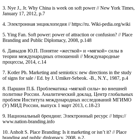
3. Nye J., Jr. Why China is week on soft power // New York Times,
January 17, 2012, р.7
4. Электронная энциклопедия // https://ru. Wiki-pedia.org/wiki
5. Ying Fan. Soft power: power of attraction or confusion? // Place
Branding and Public Diplomacy, 2008, р.148
6. Давыдов Ю.П. Понятие «жесткой» и «мягкой» силы в
теории международных отношений // Международные
процессы, 2014, с.14
7. Kotler Ph. Marketing and semiotics: new directions in the study
of signs for sale / Ed. by J. Umiker-Sebeok. -B., N.Y., 1987, p.4
8. Паршин П.Б. Проблематика «мягкой силы» во внешней
политике России. Аналитический доклад. Центр глобальных
проблем Института международных исследований МГИМО
(У) МИД России, выпуск 1 март 2013, с.18-23
9. Национальный брендинг. Электронный ресурс // https://
www.nation-branding.info
10. Anholt S. Place Branding: Is it marketing or isn’t it? // Place
branding and public diplomacy, 2008, p.2.