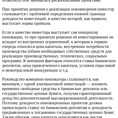
позволить себе заниматься рискоопасными проектами.
При принятии решения о реализации нововведения инвестор
сталкивается с проблемой определения нижней границы
доходности инвестиций, в качестве которой, как правило,
выступает норма прибыли.
Если в качестве инвестора выступает сам инициатор
инновации, то при принятии решения об инвестировании он
исходит из внутренних ограничений, к которым в первую
очередь относятся цена капитала, внутренние потребности
производства (объем необходимых собственных средств для
реализации производственных, технических, социальных
программ). К внешним факторам относится ставка банковских
депозитов, цена привлеченного капитала, условия отраслевой
и межотраслевой конкуренции и т.д.
Руководство компании-инноватора сталкивается, как
минимум, с одной альтернативой инвестиций — вложить
временно свободные средства в банковские депозиты или
государственные ценные бумаги, получая гарантированный
доход без дополнительной высокорискованной деятельности.
Поэтому доходность инновационных проектов должна
превосходить ставку по банковским депозитам и доходность
предъявленных к погашению государственных ценных бумаг.
Таким образом, цена капитала определяется как чистая