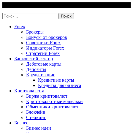
Skip
6 August, 2026
to
invest-easy.ru
content
Найти:
Forex
Брокеры
Бонусы от брокеров
Советники Forex
Индикаторы Forex
Стратегии Forex
Банковский сектор
Дебетовые карты
Депозиты
Кредитование
Кредитные карты
Кредиты для бизнеса
Криптовалюта
Биржа криптовалют
Криптовалютные кошельки
Обменники криптовалют
Блокчейн
Стейкинг
Бизнес
Бизнес идеи