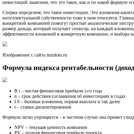
инвестиций: выясним, что это такое, как и по какой формуле ег
Сперва определим, что такое инвестиции. Это вложения капита
интеллектуальной собственности тоже к ним относятся. Главн
конкретной компанией помогут простые аналитические инструм
размер дохода, который получает спонсор, на каждый вложенны
эффективности вложений в конкретную компанию, и выбора на
Изображение с сайта inzoloto.ru
Формула индекса рентабельности (дохо
B i – чистая финансовая прибыли i-го года
n – срок действия соглашения об инвестициях в годах
I 0 – базовые вложения, первая выплата и так далее
r – ставка дисконтирования
Формула легко упрощается – в частном случае она примет сле
NPV – текущая ценность компании
PV – полная финансовая прибыль проекта