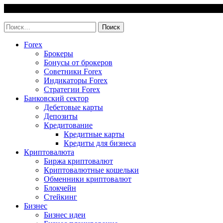
Skip
9 August, 2026
to
invest-easy.ru
content
Найти:
Forex
Брокеры
Бонусы от брокеров
Советники Forex
Индикаторы Forex
Стратегии Forex
Банковский сектор
Дебетовые карты
Депозиты
Кредитование
Кредитные карты
Кредиты для бизнеса
Криптовалюта
Биржа криптовалют
Криптовалютные кошельки
Обменники криптовалют
Блокчейн
Стейкинг
Бизнес
Бизнес идеи