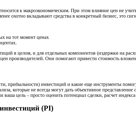
относится к макроэкономическим. При этом влияние цен не учит
менее охотно вкладывают средства в конкретный бизнес, это сиг
;
ых на тот момент ценах
оцентах.
тиций в целом, и для отдельных компонентов (издержки на расход
цен производителей. Они помогают привести стоимость вложен
сти, прибыльности) инвестиций и какие еще инструменты помог
иза, которые не всегда могут дать объективное представление 
 ваша цель – просто оценить потенциал сделки, расчет индекс
инвестиций (PI)