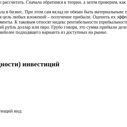
о рассчитать. Сначала обратимся к теории, а затем проверим, ка
ла в бизнес. При этом сам вклад не обязан быть материальным: 
ая цель любых вложений – получение прибыли. Оценить их эффе
енты. К таковым относят индекс рентабельности (прибыльности
й рубль доллар или евро. Грубо говоря, это сумма прибыли дел
иболее подходящего варианта из доступных на рынке.
дности) инвестиций
дующий вид: