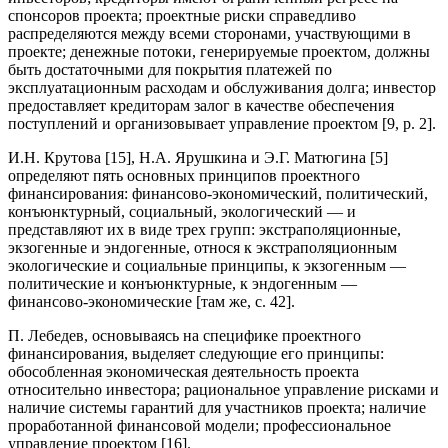
спонсоров проекта; проектные риски справедливо
распределяются между всеми сторонами, участвующими в
проекте; денежные потоки, генерируемые проектом, должны
быть достаточными для покрытия платежей по
эксплуатационным расходам и обслуживания долга; инвестор
предоставляет кредиторам залог в качестве обеспечения
поступлений и организовывает управление проектом [9, р. 2].
И.Н. Крутова [15], Н.А. Ярушкина и Э.Г. Матюгина [5]
определяют пять основных принципов проектного
финансирования: финансово-экономический, политический,
конъюнктурный, социальный, экологический — и
представляют их в виде трех групп: экстраполяционные,
экзогенные и эндогенные, относя к экстраполяционным
экологические и социальные принципы, к экзогенным —
политические и конъюнктурные, к эндогенным —
финансово-экономические [там же, с. 42].
П. Лебедев, основываясь на специфике проектного
финансирования, выделяет следующие его принципы:
обособленная экономическая деятельность проекта
относительно инвестора; рациональное управление рисками и
наличие системы гарантий для участников проекта; наличие
проработанной финансовой модели; профессиональное
управление проектом [16].