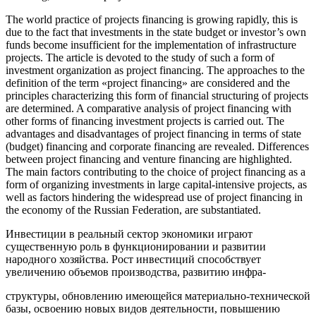
The world practice of projects financing is growing rapidly, this is
due to the fact that investments in the state budget or investor’s own
funds become insufficient for the implementation of infrastructure
projects. The article is devoted to the study of such a form of
investment organization as project financing. The approaches to the
definition of the term «project financing» are considered and the
principles characterizing this form of financial structuring of projects
are determined. A comparative analysis of project financing with
other forms of financing investment projects is carried out. The
advantages and disadvantages of project financing in terms of state
(budget) financing and corporate financing are revealed. Differences
between project financing and venture financing are highlighted.
The main factors contributing to the choice of project financing as a
form of organizing investments in large capital-intensive projects, as
well as factors hindering the widespread use of project financing in
the economy of the Russian Federation, are substantiated.
Инвестиции в реальный сектор экономики играют
существенную роль в функционировании и развитии
народного хозяйства. Рост инвестиций способствует
увеличению объемов производства, развитию инфра-
структуры, обновлению имеющейся материально-технической
базы, освоению новых видов деятельности, повышению