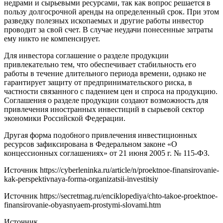
недрами и сырьевыми ресурсами, так как вопрос решается в
пользу долгосрочной аренды на определенный срок. При этом
разведку полезных ископаемых и другие работы инвестор
проводит за свой счет. В случае неудачи понесенные затраты
ему никто не компенсирует.
Для инвестора соглашение о разделе продукции
привлекательно тем, что обеспечивает стабильность его
работы в течение длительного периода времени, однако не
гарантирует защиту от предпринимательского риска, в
частности связанного с падением цен и спроса на продукцию.
Соглашения о разделе продукции создают возможность для
привлечения иностранных инвестиций в сырьевой сектор
экономики Российской Федерации.
Другая форма подобного привлечения инвестиционных
ресурсов зафиксирована в Федеральном законе «О
концессионных соглашениях» от 21 июня 2005 г. № 115-ФЗ.
Источник
https://cyberleninka.ru/article/n/proektnoe-finansirovanie-
kak-perspektivnaya-forma-organizatsii-investitsiy
Источник
https://secretmag.ru/enciklopediya/chto-takoe-proektnoe-
finansirovanie-obyasnyaem-prostymi-slovami.htm
Источник