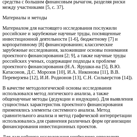
средства с большим финансовым рычагом, разделяя риски
между участниками [5, с. 37].
Материалы и методы
Материалом для настоящего исследования послужили
российские и зарубежные научные труды, посвященные
инвестиционной деятельности [1-6], бюджетному [7] и
корпоративному [8] финансированию; классические
зарубежные исследования, заложившие основы понимания
проектного финансирования [2; 9], а также научные труды
российских ученых, содержащие подходы к проблеме
проектного финансирования (Н.А. Ярушки-на [5], В.Ю.
Катасонов, Д.С. Морозов [10], И.А. Никонова [11], В.В.
Переверзева [12], И.И. Родионов [13], С.Н. Сильверстов [14]).
В качестве методологической основы исследования
использовался метод логического анализа, а также
общенаучные методы (дедукции и индукции). Для выявления
сущностных характеристик проектного финансирования
применялись элементы системного анализа. Метод
сравнительного анализа и метод графической интерпретации
использовались для сравнения различных форм организации
финансирования инвестиционных проектов.
Для дальнейшего исследования необходимо определить