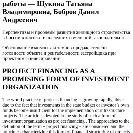
работы — Щукина Татьяна
Владимировна, Бобров Данил
Андреевич
Перспективы и проблемы развития жилищного строительства
в России в контексте последних изменений законодательства
Обоснование взаимосвязи темпов продаж, степени
готовности объекта и рентабельности застройщика при
проектном финансировании
PROJECT FINANCING AS A
PROMISING FORM OF INVESTMENT
ORGANIZATION
The world practice of projects financing is growing rapidly, this is
due to the fact that investments in the state budget or investor’s own
funds become insufficient for the implementation of infrastructure
projects. The article is devoted to the study of such a form of
investment organization as project financing . The approaches to the
definition of the term « project financing » are considered and the
principles characterizing this form of financial structuring of projects