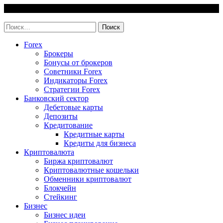
Skip
7 August, 2026
to
invest-easy.ru
content
Найти:
Forex
Брокеры
Бонусы от брокеров
Советники Forex
Индикаторы Forex
Стратегии Forex
Банковский сектор
Дебетовые карты
Депозиты
Кредитование
Кредитные карты
Кредиты для бизнеса
Криптовалюта
Биржа криптовалют
Криптовалютные кошельки
Обменники криптовалют
Блокчейн
Стейкинг
Бизнес
Бизнес идеи