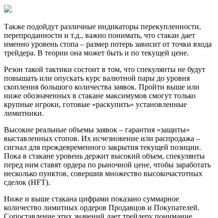
Также подойдут различные индикаторы перекупленности,
перепроданности и т.д., важно понимать, что стакан дает
именно уровень стопа – размер потерь зависит от точки входа
трейдера. В теории она может быть и по текущей цене.
Резон такой тактики состоит в том, что спекулянты не будут
повышать или опускать курс валютной пары до уровня
скопления большого количества заявок. Пройти выше или
ниже обозначенных в стакане максимумов смогут только
крупные игроки, готовые «раскупить» установленные
лимитники.
Высокие реальные объемы заявок – гарантия «защиты»
выставленных стопов. Их исчезновение или распродажа –
сигнал для преждевременного закрытия текущей позиции.
Пока в стакане уровень держит высокий объем, спекулянты
перед ним ставят ордера по рыночной цене, чтобы заработать
несколько пунктов, совершив множество высокочастотных
сделок (HFT).
Ниже и выше стакана цифрами показано суммарное
количество лимитных ордеров Продавцов и Покупателей.
Сопоставление этих значений дает трейдеру понимание