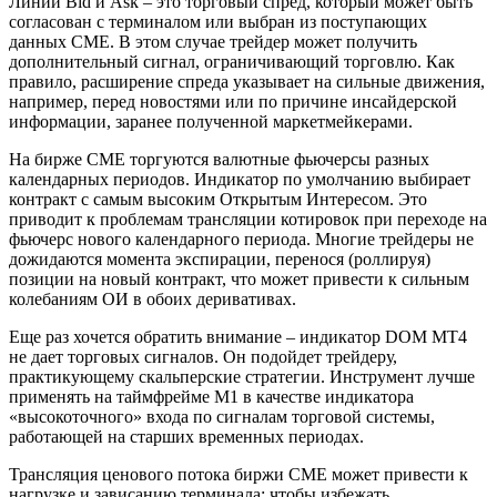
Линии Bid и Ask – это торговый спред, который может быть
согласован с терминалом или выбран из поступающих
данных CME. В этом случае трейдер может получить
дополнительный сигнал, ограничивающий торговлю. Как
правило, расширение спреда указывает на сильные движения,
например, перед новостями или по причине инсайдерской
информации, заранее полученной маркетмейкерами.
На бирже CME торгуются валютные фьючерсы разных
календарных периодов. Индикатор по умолчанию выбирает
контракт с самым высоким Открытым Интересом. Это
приводит к проблемам трансляции котировок при переходе на
фьючерс нового календарного периода. Многие трейдеры не
дожидаются момента экспирации, перенося (роллируя)
позиции на новый контракт, что может привести к сильным
колебаниям ОИ в обоих деривативах.
Еще раз хочется обратить внимание – индикатор DOM MT4
не дает торговых сигналов. Он подойдет трейдеру,
практикующему скальперские стратегии. Инструмент лучше
применять на таймфрейме М1 в качестве индикатора
«высокоточного» входа по сигналам торговой системы,
работающей на старших временных периодах.
Трансляция ценового потока биржи CME может привести к
нагрузке и зависанию терминала; чтобы избежать