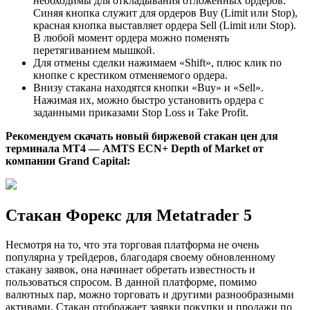
необходимы для откладывания отложенных ордеров.
Синяя кнопка служит для ордеров Buy (Limit или Stop),
красная кнопка выставляет ордера Sell (Limit или Stop).
В любой момент ордера можно поменять
перетягиванием мышкой.
Для отмены сделки нажимаем «Shift», плюс клик по
кнопке с крестиком отменяемого ордера.
Внизу стакана находятся кнопки «Buy» и «Sell».
Нажимая их, можно быстро установить ордера с
заданными приказами Stop Loss и Take Profit.
Рекомендуем скачать новый биржевой стакан цен для
терминала МТ4 — AMTS ECN+ Depth of Market от
компании Grand Capital:
Стакан Форекс для Metatrader 5
Несмотря на то, что эта торговая платформа не очень
популярна у трейдеров, благодаря своему обновленному
стакану заявок, она начинает обретать известность и
пользоваться спросом. В данной платформе, помимо
валютных пар, можно торговать и другими разнообразными
активами. Стакан отображает заявки покупки и продажи по