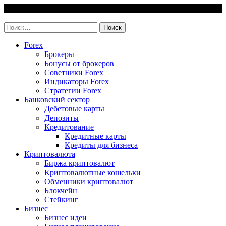
Skip
6 August, 2026
to
invest-easy.ru
content
Найти:
Forex
Брокеры
Бонусы от брокеров
Советники Forex
Индикаторы Forex
Стратегии Forex
Банковский сектор
Дебетовые карты
Депозиты
Кредитование
Кредитные карты
Кредиты для бизнеса
Криптовалюта
Биржа криптовалют
Криптовалютные кошельки
Обменники криптовалют
Блокчейн
Стейкинг
Бизнес
Бизнес идеи