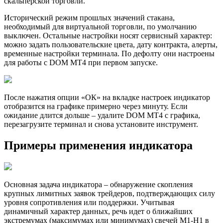
скальперской торговли.
Исторический режим прошлых значений стакана,
необходимый для виртуальной торговли, по умолчанию
выключен. Остальные настройки носят сервисный характер:
можно задать пользовательские цвета, дату контракта, алерты,
временные настройки терминала. По дефолту они настроены
для работы с DOM MT4 при первом запуске.
После нажатия опции «ОК» на вкладке настроек индикатор
отобразится на графике примерно через минуту. Если
ожидание длится дольше – удалите DOM MT4 с графика,
перезагрузите терминал и снова установите инструмент.
Примеры применения индикатора
Основная задача индикатора – обнаружение скопления
крупных лимитных заявок трейдеров, подтверждающих силу
уровня сопротивления или поддержки. Учитывая
динамичный характер данных, речь идет о ближайших
экстремумах (максимумах или минимумах) свечей M1-H1 в