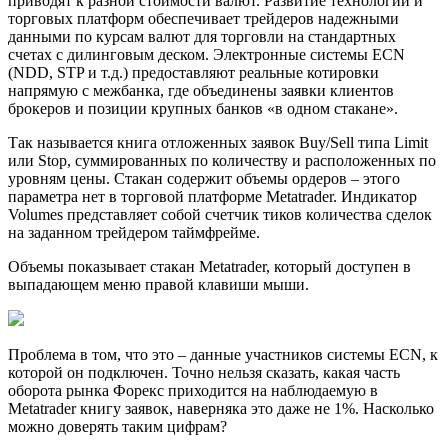
приводят к разной стоимости валют. Развитие технологий и
торговых платформ обеспечивает трейдеров надежными
данными по курсам валют для торговли на стандартных
счетах с дилинговым деском. Электронные системы ECN
(NDD, STP и т.д.) предоставляют реальные котировки
напрямую с межбанка, где объединены заявки клиентов
брокеров и позиции крупных банков «в одном стакане».
Так называется книга отложенных заявок Buy/Sell типа Limit
или Stop, суммированных по количеству и расположенных по
уровням цены. Стакан содержит объемы ордеров – этого
параметра нет в торговой платформе Metatrader. Индикатор
Volumes представляет собой счетчик тиков количества сделок
на заданном трейдером таймфрейме.
Объемы показывает стакан Metatrader, который доступен в
выпадающем меню правой клавиши мыши.
Проблема в том, что это – данные участников систeмы ECN, к
которой он подключен. Точно нельзя сказать, какая часть
оборота рынка Форекс приходится на наблюдаемую в
Metatrader книгу заявок, наверняка это даже не 1%. Насколько
можно доверять таким цифрам?