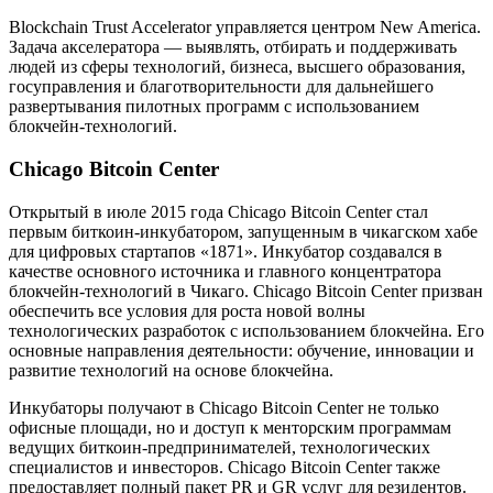
Blockchain Trust Accelerator управляется центром New America.
Задача акселератора — выявлять, отбирать и поддерживать
людей из сферы технологий, бизнеса, высшего образования,
госуправления и благотворительности для дальнейшего
развертывания пилотных программ с использованием
блокчейн-технологий.
Chicago Bitcoin Center
Открытый в июле 2015 года Chicago Bitcoin Center стал
первым биткоин-инкубатором, запущенным в чикагском хабе
для цифровых стартапов «1871». Инкубатор создавался в
качестве основного источника и главного концентратора
блокчейн-технологий в Чикаго. Chicago Bitcoin Center призван
обеспечить все условия для роста новой волны
технологических разработок с использованием блокчейна. Его
основные направления деятельности: обучение, инновации и
развитие технологий на основе блокчейна.
Инкубаторы получают в Chicago Bitcoin Center не только
офисные площади, но и доступ к менторским программам
ведущих биткоин-предпринимателей, технологических
специалистов и инвесторов. Chicago Bitcoin Center также
предоставляет полный пакет PR и GR услуг для резидентов.