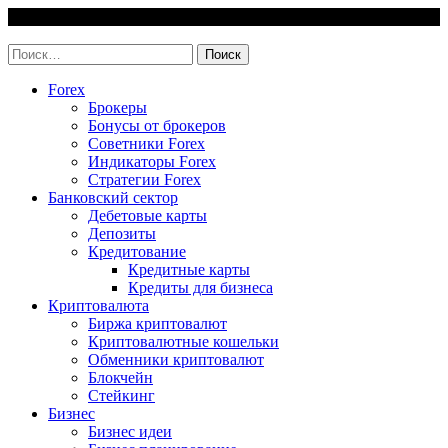
Skip
7 August, 2026
to
invest-easy.ru
content
Найти:
Forex
Брокеры
Бонусы от брокеров
Советники Forex
Индикаторы Forex
Стратегии Forex
Банковский сектор
Дебетовые карты
Депозиты
Кредитование
Кредитные карты
Кредиты для бизнеса
Криптовалюта
Биржа криптовалют
Криптовалютные кошельки
Обменники криптовалют
Блокчейн
Стейкинг
Бизнес
Бизнес идеи