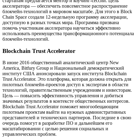
стартапам предлагается ментор и коучинг-сессии. Цель
акселератора — обеспечить повсеместное распространение
блокчейн-технологий в мировом масштабе. Для этого в Block
Chain Space создали 12-недельную программу акселерации,
доступную в разных точках мира. Программа призвана
помочь участникам акселератора научиться эффективно
использовать преимущества трансформационного потенциала
блокчейн-технологий.
Blockchain Trust Accelerator
В июне 2016 общественный аналитический центр New
America, Bitfury Group и Национальный демократический
институт США анонсировали запуск института Blockchain
Trust Accelerator. Это платформа, которая должна открыть для
пилотных блокчейн-проектов доступ к экспертам в области
технологий, правительственным учреждениям и инвесторам.
Цель — повысить эффективность управления и добиться
значимых результатов в контексте общественных интересов.
Blockchain Trust Accelerator поможет многообещающим
пилотным проектам выйти на нужных административных
представителей и технических партнеров. Последние в свою
очередь помогут в разработке ПО и дальнейшем его
масштабировании с целью решения социальных и
управленческих проблем.