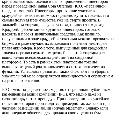
криптовалютных токенов в целях привлечения инвесторов
перед проведением Initial Coin Offerings (ICO, «первичной
продажи монет»). Инвесторы, принявшие участие в
краудсейле, имеют возможность дешево купить токены, тем
самым получая преимущества уже на старте проекта. В
дальнейшем стартап, в случае успеха, приносит им доход.
Краудсейл рассчитан на крупных инвесторов, готовых
вложить в проект значительные средства. Как правило,
полученными в ходе краудсейла токенами можно торговать на
бирже, а в ряде случаев их владельцы получают некоторые
права акционера. Кроме того, выпущенные для краудсейла
токены нередко служат внутренней валютой стартапа для
выполнения всевозможных действий на созданной
платформе. То есть в рамках этой платформы токены
выполняют целый ряд экономических и технологических
функций. Успешность развития таких блокчейн-платформ в
значительной мере определяется ликвидностью и обращением
на рынке их токенов.
ICO имеют определенное сходство с первичным публичным
размещением акций компании (IPO), что видно даже из
названий двух этих процедур. При проведении краудсейлов
поиск инвесторов производится примерно так же, как и при
частном размещении акций (private placement). Однако если
акционерные общества для продажи своих ценных бумаг