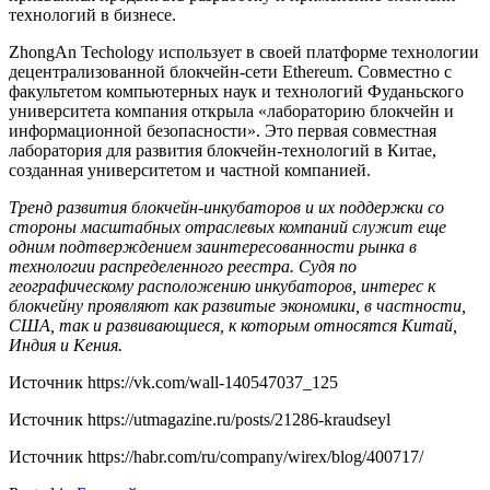
технологий в бизнесе.
ZhongAn Techology использует в своей платформе технологии
децентрализованной блокчейн-сети Ethereum. Совместно с
факультетом компьютерных наук и технологий Фуданьского
университета компания открыла «лабораторию блокчейн и
информационной безопасности». Это первая совместная
лаборатория для развития блокчейн-технологий в Китае,
созданная университетом и частной компанией.
Тренд развития блокчейн-инкубаторов и их поддержки со
стороны масштабных отраслевых компаний служит еще
одним подтверждением заинтересованности рынка в
технологии распределенного реестра. Судя по
географическому расположению инкубаторов, интерес к
блокчейну проявляют как развитые экономики, в частности,
США, так и развивающиеся, к которым относятся Китай,
Индия и Кения.
Источник
https://vk.com/wall-140547037_125
Источник
https://utmagazine.ru/posts/21286-kraudseyl
Источник
https://habr.com/ru/company/wirex/blog/400717/