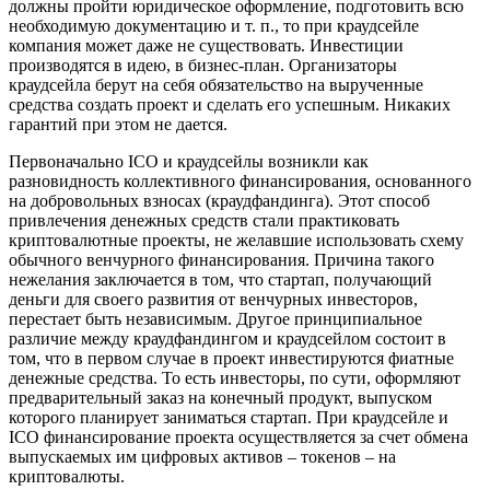
должны пройти юридическое оформление, подготовить всю
необходимую документацию и т. п., то при краудсейле
компания может даже не существовать. Инвестиции
производятся в идею, в бизнес-план. Организаторы
краудсейла берут на себя обязательство на вырученные
средства создать проект и сделать его успешным. Никаких
гарантий при этом не дается.
Первоначально ICO и краудсейлы возникли как
разновидность коллективного финансирования, основанного
на добровольных взносах (краудфандинга). Этот способ
привлечения денежных средств стали практиковать
криптовалютные проекты, не желавшие использовать схему
обычного венчурного финансирования. Причина такого
нежелания заключается в том, что стартап, получающий
деньги для своего развития от венчурных инвесторов,
перестает быть независимым. Другое принципиальное
различие между краудфандингом и краудсейлом состоит в
том, что в первом случае в проект инвестируются фиатные
денежные средства. То есть инвесторы, по сути, оформляют
предварительный заказ на конечный продукт, выпуском
которого планирует заниматься стартап. При краудсейле и
ICO финансирование проекта осуществляется за счет обмена
выпускаемых им цифровых активов – токенов – на
криптовалюты.