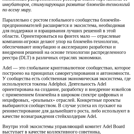
инкубаторов, стимулирующих развитие блокчейн-технологий
по всему миру.
Параллельно с ростом глобального сообщества блокчейн-
предпринимателей расширяется и экосистема, необходимая
для поддержки и взращивания лучших решений в этой
области. Ориентироваться на финтех мало — отраслевые
компании-игроки делают упор на блокчейн-технологии,
обеспечивают инкубацию и акселерацию разработки и
внедрения решений на основе технологии распределенного
реестра (DLT) в различных отраслях экономики.
Adel — это глобальное криптовалютное сообществао, которое
построено на принципах саморегулирования и автономности.
У сообщества есть собственная экономическая экосистема, где
используются токены Adelphoi. Деятельность Adel
ориентирована на создание, разработку и внедрение юзкейсов
с применением блокчейна в широком спектре цифровых и
нецифровых, «реальных» отраслей. Конкретные проекты
выбираются сообществом. В случае успеха их пускают на
реинвестирование для дальнейшего роста, либо используют в
качестве вознаграждения стейкхолдерам Adel.
Внутри этой экосистемы управляющий комитет Adel Board
выступает в качестве коллективного советника,