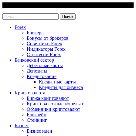
Skip
6 August, 2026
to
invest-easy.ru
content
Найти:
Forex
Брокеры
Бонусы от брокеров
Советники Forex
Индикаторы Forex
Стратегии Forex
Банковский сектор
Дебетовые карты
Депозиты
Кредитование
Кредитные карты
Кредиты для бизнеса
Криптовалюта
Биржа криптовалют
Криптовалютные кошельки
Обменники криптовалют
Блокчейн
Стейкинг
Бизнес
Бизнес идеи