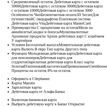
Среднемесячный остаток Дебетовая карта с остатком
50000Дебетовая карта с остатком 30000Дебетовая карта
с остатком 10000Дебетовая карта с остатком 3000
Особенности ЧипБесконтактная оплата3D SecureДля
путешествийС овердрафтом Платежная система
Дебетовая карта VisaДебетовая карта MasterCard
Преимущества С процентами на остатокМили на
авиабилетыСкидки и бонусыМультивалютные
Архивные продукты Архив дебетовых карт С кэшбэком
У партнёров
Условия Бесплатный выпускМоментальная дебетовая
карта Валюта В евро Тип карты Другого типа
Функции Молодежная дебетовая картаДебетовая карта
для пенсионеровДебетовая карта для
студентовЗарплатная дебетовая карта Класс карты
ЗолотаяПлатиноваяКлассическаяПремиальныеUnembosse
Проценты на остаток 8% на остаток
Оформить в Сбербанке
Карты Maestro
Зарплатные карты
Дебетовая карта от Альфа-Банка
Валютная банковская карта
Выбрать дебетовую карту в Банке Открытие