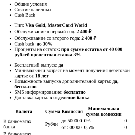
Общие условия
Снятие наличных
Cash Back
Тип:
Visa Gold, MasterСard World
Обслуживание в первый год:
2 400 ₽
Обслуживание со второго года:
2 400 ₽
Cash back:
до 30%
Проценты на остаток:
при сумме остатка от 40 000
рублей процентная ставка 3%
Бесплатный выпуск:
да
Минимальный возраст на момент получения дебетовой
карты:
от 18 лет
Возможность выпуска дополнительной карты:
да,
бесплатно
SMS информирование:
бесплатно
Доставка карты:
в отделении банка
Минимальная
Валюта
Сумма
Комиссия
сумма комиссии
до 500000
0%
0
В банкоматах
Рубли
банка
от 500000
0,5%
0
В банкоматах