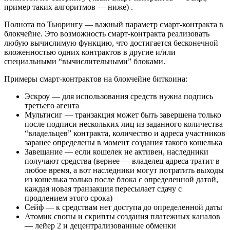
пример таких алгоритмов — ниже) .
Полнота по Тьюрингу — важный параметр смарт-контракта в
блокчейне. Это возможность смарт-контракта реализовать
любую вычислимую функцию, что достигается бесконечной
вложенностью одних контрактов в другие и/или
специальными “вычислительными” блоками.
Примеры смарт-контрактов на блокчейне биткоина:
Эскроу — для использования средств нужна подпись
третьего агента
Мультисиг — транзакция может быть завершена только
после подписи нескольких лиц из заданного количества
“владельцев” контракта, количество и адреса участников
заранее определены в момент создания такого кошелька
Завещание — если кошелек не активен, наследники
получают средства (вернее — владелец адреса тратит в
любое время, а вот наследники могут потратить выходы
из кошелька только после блока с определенной датой,
каждая новая транзакция пересылает сдачу с
продлением этого срока)
Сейф — к средствам нет доступа до определенной даты
Атомик свопы и скрипты создания платежных каналов
— лейер 2 и децентрализованные обменки