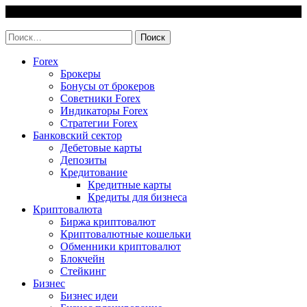
Skip
6 August, 2026
to
invest-easy.ru
content
Найти:
Forex
Брокеры
Бонусы от брокеров
Советники Forex
Индикаторы Forex
Стратегии Forex
Банковский сектор
Дебетовые карты
Депозиты
Кредитование
Кредитные карты
Кредиты для бизнеса
Криптовалюта
Биржа криптовалют
Криптовалютные кошельки
Обменники криптовалют
Блокчейн
Стейкинг
Бизнес
Бизнес идеи