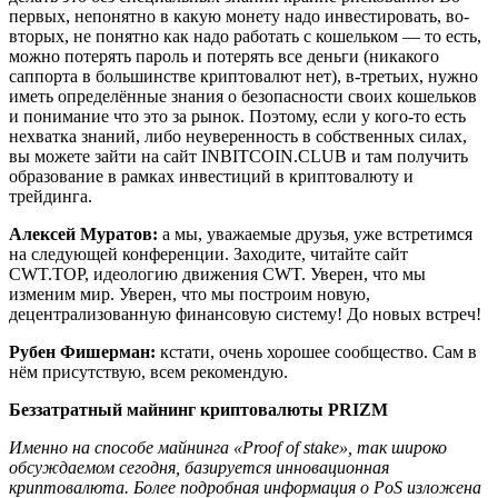
первых, непонятно в какую монету надо инвестировать, во-
вторых, не понятно как надо работать с кошельком — то есть,
можно потерять пароль и потерять все деньги (никакого
саппорта в большинстве криптовалют нет), в-третьих, нужно
иметь определённые знания о безопасности своих кошельков
и понимание что это за рынок. Поэтому, если у кого-то есть
нехватка знаний, либо неуверенность в собственных силах,
вы можете зайти на сайт INBITCOIN.CLUB и там получить
образование в рамках инвестиций в криптовалюту и
трейдинга.
Алексей Муратов:
а мы, уважаемые друзья, уже встретимся
на следующей конференции. Заходите, читайте сайт
CWT.TOP, идеологию движения CWT. Уверен, что мы
изменим мир. Уверен, что мы построим новую,
децентрализованную финансовую систему! До новых встреч!
Рубен Фишерман:
кстати, очень хорошее сообщество. Сам в
нём присутствую, всем рекомендую.
Беззатратный майнинг криптовалюты PRIZM
Именно на способе майнинга «Proof of stake», так широко
обсуждаемом сегодня, базируется инновационная
криптовалюта. Более подробная информация о PoS изложена