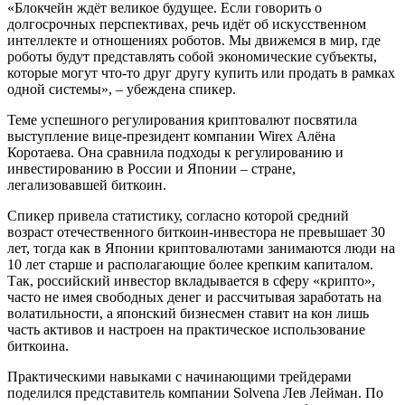
«Блокчейн ждёт великое будущее. Если говорить о
долгосрочных перспективах, речь идёт об искусственном
интеллекте и отношениях роботов. Мы движемся в мир, где
роботы будут представлять собой экономические субъекты,
которые могут что-то друг другу купить или продать в рамках
одной системы», – убеждена спикер.
Теме успешного регулирования криптовалют посвятила
выступление вице-президент компании Wirex Алёна
Коротаева. Она сравнила подходы к регулированию и
инвестированию в России и Японии – стране,
легализовавшей биткоин.
Спикер привела статистику, согласно которой средний
возраст отечественного биткоин-инвестора не превышает 30
лет, тогда как в Японии криптовалютами занимаются люди на
10 лет старше и располагающие более крепким капиталом.
Так, российский инвестор вкладывается в сферу «крипто»,
часто не имея свободных денег и рассчитывая заработать на
волатильности, а японский бизнесмен ставит на кон лишь
часть активов и настроен на практическое использование
биткоина.
Практическими навыками с начинающими трейдерами
поделился представитель компании Solvena Лев Лейман. По