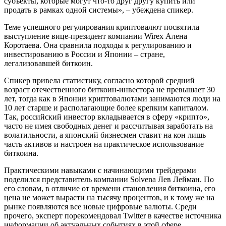
субъекты, которые могут что-то друг другу купить или
продать в рамках одной системы», – убеждена спикер.
Теме успешного регулирования криптовалют посвятила
выступление вице-президент компании Wirex Алена
Коротаева. Она сравнила подходы к регулированию и
инвестированию в России и Японии – стране,
легализовавшей биткоин.
Спикер привела статистику, согласно которой средний
возраст отечественного биткоин-инвестора не превышает 30
лет, тогда как в Японии криптовалютами занимаются люди на
10 лет старше и располагающие более крепким капиталом.
Так, российский инвестор вкладывается в сферу «крипто»,
часто не имея свободных денег и рассчитывая заработать на
волатильности, а японский бизнесмен ставит на кон лишь
часть активов и настроен на практическое использование
биткоина.
Практическими навыками с начинающими трейдерами
поделился представитель компании Solvena Лев Лейман. По
его словам, в отличие от времени становления биткоина, его
цена не может вырасти на тысячу процентов, и к тому же на
рынке появляются все новые цифровые валюты. Среди
прочего, эксперт порекомендовал Twitter в качестве источника
информации об актуальных событиях в этой сфере.