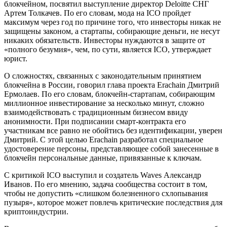
блокчейном, посвятил выступление директор Deloitte СНГ
Артем Толкачев. По его словам, мода на ICO пройдет
максимум через год по причине того, что инвесторы никак не
защищены законом, а стартапы, собирающие деньги, не несут
никаких обязательств. Инвесторы нуждаются в защите от
«полного безумия», чем, по сути, является ICO, утверждает
юрист.
О сложностях, связанных с законодательным принятием
блокчейна в России, говорил глава проекта Erachain Дмитрий
Ермолаев. По его словам, блокчейн-стартапам, собирающим
миллионное инвестирование за несколько минут, сложно
взаимодействовать с традиционным бизнесом ввиду
анонимности. При подписании смарт-контракта его
участникам все равно не обойтись без идентификации, уверен
Дмитрий. С этой целью Erachain разработал специальное
удостоверение персоны, представляющее собой занесенные в
блокчейн персональные данные, привязанные к ключам.
С критикой ICO выступил и создатель Waves Александр
Иванов. По его мнению, задача сообщества состоит в том,
чтобы не допустить «слишком болезненного схлопывания
пузыря», которое может повлечь критические последствия для
криптоиндустрии.