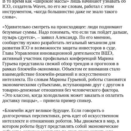
В то время как «широкие массы» лишь начинают узнавать об
ICO, создатель Waves, по его же словам, работал с этим
инструментом, «когда большинство даже не знало такого
слова».
«Удивительно смотреть на происходящее: люди поднимают
безумные суммы. Надо понимать, что если так пойдет дальше,
пузырь сдуется», – заявил Александр. По его мнению,
сообществу нужно разработать легальный механизм для
развития ICO и возможности защиты инвесторов в суде.
Глава Управления инновационной деятельности ВШЭ,
активный участник профильных конференций Марина
Гурьева представила свежий обзор трендов и прогнозов в
рамках блокчейн-экономики. Объектом ее внимания стало
взаимодействие блокчейн-решений и искусственного
интеллекта. По словам Марины Гурьевой, роботы становятся
экономическими субъектами, вступающими друг с другом в
товарно-денежные отношения без человеческого фактора.
«Это классно, когда холодильник может заказать и оплатить
доставку пиццы», – привела пример спикер.
«Блокчейн ждет великое будущее. Если говорить о
долгосрочных перспективах, речь идет об искусственном
интеллекте и отношениях роботов. Мы движемся в мир, в
котором роботы будут представлять собой экономические