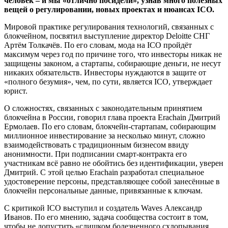
человек – и мы «отлично посидели», узнав много полезных
вещей о регулировании, новых проектах и нюансах ICO.
Мировой практике регулирования технологий, связанных с
блокчейном, посвятил выступление директор Deloitte СНГ
Артём Толкачёв. По его словам, мода на ICO пройдёт
максимум через год по причине того, что инвесторы никак не
защищены законом, а стартапы, собирающие деньги, не несут
никаких обязательств. Инвесторы нуждаются в защите от
«полного безумия», чем, по сути, является ICO, утверждает
юрист.
О сложностях, связанных с законодательным принятием
блокчейна в России, говорил глава проекта Erachain Дмитрий
Ермолаев. По его словам, блокчейн-стартапам, собирающим
миллионное инвестирование за несколько минут, сложно
взаимодействовать с традиционным бизнесом ввиду
анонимности. При подписании смарт-контракта его
участникам всё равно не обойтись без идентификации, уверен
Дмитрий. С этой целью Erachain разработал специальное
удостоверение персоны, представляющее собой занесённые в
блокчейн персональные данные, привязанные к ключам.
С критикой ICO выступил и создатель Waves Александр
Иванов. По его мнению, задача сообщества состоит в том,
чтобы не допустить «слишком болезненного схлопывания