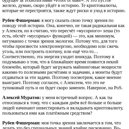
будущее за технологиями «Proof of stake». А это пустое
железо, думаю, скоро уйдёт в историю. Те криптовалюты,
которые не перестроятся, также ждут риски и уход в историю.
Рубен Фишерман:
я могу сказать свою точку зрения по
поводу этой истории. Она, конечно, не такая радикальная как
у Алексея, но я считаю, что пересчёт «мусорного» хеша (то
есть, обсчёт «мусорных» функций) — это, как минимум,
негуманно с точки зрения экологии. Потому что, для того
чтобы произвести электроэнергию, необходимо или сжечь
уголь, или построить плотину, или ещё что-то…
Соответственно, эта энергия уходит вникуда. Поэтому я
подумываю о том, что в ближайшее время появится некий
блокчейн, который будет загружать майнинговые мощности
какими-то полезными расчётами и задачами, а монеты будут
отдаваться за эти задачи. Поэтому посмотрим, какое мнение
выиграет. Поэтому согласен, с Алексеем, что это не
тупиковый путь и он будет скоро заменен. Наверное, на PoS.
Алексей Муратов:
у меня встречный вопрос. А как ты
относишься к тому, что с каждым днём всё больше и больше
людей начинают инвестировать и вкладывать криптовалюту,
пользоваться ими как платёжным средством?
Рубен Фишерман:
моя точка зрения заключается в том, что
делать это без специальных знаний крайне рискованно. Во-