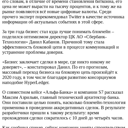
его словам, в отличие от времени становления биткоина, его
цена не может вырасти на тысячу процентов, и к тому же на
рынке появляются всё новые цифровые валюты. Среди
прочего эксперт порекомендовал Twitter в качестве источника
информации об актуальных событиях в этой сфере.
За три года бизнес стал куда лучше понимать блокчейн –
поделился оптимизмом директор ЦК АО «Сбербанк-
Технологии» Данил Кабанов. Причиной тому стала
эффективность блоковой цепи в процессе коммуникаций и
устранение проблемы доверия.
«Бизнес заключает сделки в мире, где никто никому не
доверяет», – констатировал Данил. По его прогнозам,
массовый переход бизнеса на блоковую цепь произойдёт к
2020 году, в том числе благодаря развитию консорциумов
наподобие HyperLedger.
О совместном кейсе «Альфа-Банка» и компании S7 рассказал
Максим Азрильян, главный технический архитектор банка.
Они поставили целью понять, насколько блокчейн-технология
применима в проведении аккредитивных сделок. В результате
разработчики пришли к такому результату: время
прохождения сделки сократилось с 10 дней до четырёх часов.
Как сообщил спикер, сейчас компании заняты строительством