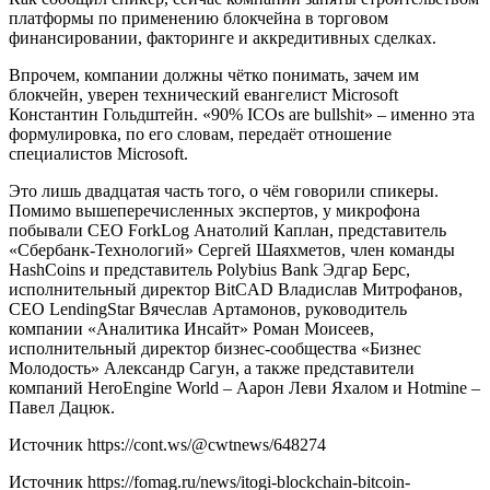
платформы по применению блокчейна в торговом
финансировании, факторинге и аккредитивных сделках.
Впрочем, компании должны чётко понимать, зачем им
блокчейн, уверен технический евангелист Microsoft
Константин Гольдштейн. «90% ICOs are bullshit» – именно эта
формулировка, по его словам, передаёт отношение
специалистов Microsoft.
Это лишь двадцатая часть того, о чём говорили спикеры.
Помимо вышеперечисленных экспертов, у микрофона
побывали СЕО ForkLog Анатолий Каплан, представитель
«Сбербанк-Технологий» Сергей Шаяхметов, член команды
HashCoins и представитель Polybius Bank Эдгар Берс,
исполнительный директор BitCAD Владислав Митрофанов,
СЕО LendingStar Вячеслав Артамонов, руководитель
компании «Аналитика Инсайт» Роман Моисеев,
исполнительный директор бизнес-сообщества «Бизнес
Молодость» Александр Сагун, а также представители
компаний HeroEngine World – Аарон Леви Яхалом и Hotmine –
Павел Дацюк.
Источник
https://cont.ws/@cwtnews/648274
Источник
https://fomag.ru/news/itogi-blockchain-bitcoin-