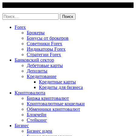
Skip
8 August, 2026
to
invest-easy.ru
content
Найти:
Forex
Брокеры
Бонусы от брокеров
Советники Forex
Индикаторы Forex
Стратегии Forex
Банковский сектор
Дебетовые карты
Депозиты
Кредитование
Кредитные карты
Кредиты для бизнеса
Криптовалюта
Биржа криптовалют
Криптовалютные кошельки
Обменники криптовалют
Блокчейн
Стейкинг
Бизнес
Бизнес идеи