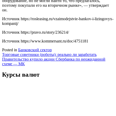
оборудование, но не могли найти то, что предлагалось,
поэтому покупали его на вторичном рынке», — утверждает
он.
Источник
https://rosleasing.ru/vzaimodejstvie-bankov-i-lizingovyx-
kompanij/
Источник
https://pravo.ru/story/236214/
Источник
https://www.kommersant.ru/doc/4751181
Posted in
Банковский сектор
Навигация
Торговые советники (роботы): реально ли заработать
Правительство купило акции Сбербанка по неожиданной
по
схеме — МК
записям
Курсы валют