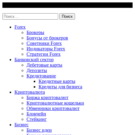
Skip
6 August, 2026
to
invest-easy.ru
content
Найти:
Forex
Брокеры
Бонусы от брокеров
Советники Forex
Индикаторы Forex
Стратегии Forex
Банковский сектор
Дебетовые карты
Депозиты
Кредитование
Кредитные карты
Кредиты для бизнеса
Криптовалюта
Биржа криптовалют
Криптовалютные кошельки
Обменники криптовалют
Блокчейн
Стейкинг
Бизнес
Бизнес идеи