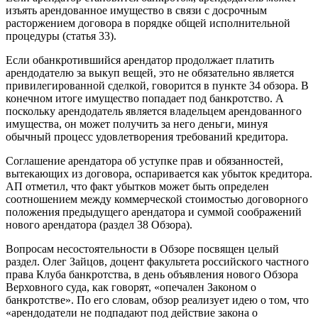
изъять арендованное имущество в связи с досрочным
расторжением договора в порядке общей исполнительной
процедуры (статья 33).
Если обанкротившийся арендатор продолжает платить
арендодателю за выкуп вещей, это не обязательно является
привилегированной сделкой, говорится в пункте 34 обзора. В
конечном итоге имущество попадает под банкротство. А
поскольку арендодатель является владельцем арендованного
имущества, он может получить за него деньги, минуя
обычный процесс удовлетворения требований кредитора.
Соглашение арендатора об уступке прав и обязанностей,
вытекающих из договора, оспаривается как убыток кредитора.
АП отметил, что факт убытков может быть определен
соотношением между коммерческой стоимостью договорного
положения предыдущего арендатора и суммой соображений
нового арендатора (раздел 38 Обзора).
Вопросам несостоятельности в Обзоре посвящен целый
раздел. Олег Зайцов, доцент факультета российского частного
права Клуба банкротства, в день объявления нового Обзора
Верховного суда, как говорят, «опечален Законом о
банкротстве». По его словам, обзор реализует идею о том, что
«арендодатели не подпадают под действие закона о