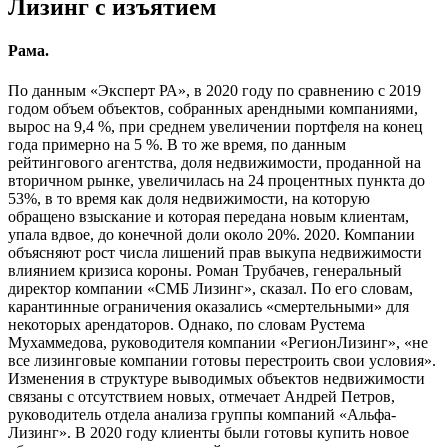
Лизинг с изъятием
Рама.
По данным «Эксперт РА», в 2020 году по сравнению с 2019
годом объем объектов, собранных арендными компаниями,
вырос на 9,4 %, при среднем увеличении портфеля на конец
года примерно на 5 %. В то же время, по данным
рейтингового агентства, доля недвижимости, проданной на
вторичном рынке, увеличилась на 24 процентных пункта до
53%, в то время как доля недвижимости, на которую
обращено взыскание и которая передана новым клиентам,
упала вдвое, до конечной доли около 20%. 2020. Компании
объясняют рост числа лишений прав выкупа недвижимости
влиянием кризиса короны. Роман Трубачев, генеральный
директор компании «СМБ Лизинг», сказал. По его словам,
карантинные ограничения оказались «смертельными» для
некоторых арендаторов. Однако, по словам Рустема
Мухаммедова, руководителя компании «РегионЛизинг», «не
все лизинговые компании готовы перестроить свои условия».
Изменения в структуре выводимых объектов недвижимости
связаны с отсутствием новых, отмечает Андрей Петров,
руководитель отдела анализа группы компаний «Альфа-
Лизинг». В 2020 году клиенты были готовы купить новое