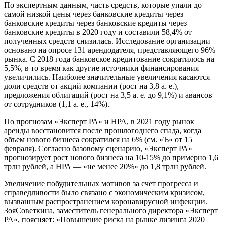
По экспертным данным, часть средств, которые упали до
самой низкой цены через банковские кредиты через
банковские кредиты через банковские кредиты через
банковские кредиты в 2020 году и составили 58,4% от
полученных средств снизилась. Исследование организации
основано на опросе 131 арендодателя, представляющего 96%
рынка. С 2018 года банковское кредитование сократилось на
5,5%, в то время как другие источники финансирования
увеличились. Наиболее значительные увеличения касаются
доли средств от акций компании (рост на 3,8 а. е.),
предложения облигаций (рост на 3,5 а. е. до 9,1%) и авансов
от сотрудников (1,1 а. е., 14%).
По прогнозам «Эксперт РА» и НРА, в 2021 году рынок
аренды восстановится после прошлогоднего спада, когда
объем нового бизнеса сократился на 6% (см. «Ъ» от 15
февраля). Согласно базовому сценарию, «Эксперт РА»
прогнозирует рост нового бизнеса на 10-15% до примерно 1,6
трлн рублей, а НРА — «не менее 20%» до 1,8 трлн рублей.
Увеличение побудительных мотивов за счет прогресса и
справедливости было связано с экономическим кризисом,
вызванным распространением коронавирусной инфекции.
ЗояСоветкина, заместитель генерального директора «Эксперт
РА», поясняет: «Повышение риска на рынке лизинга 2020