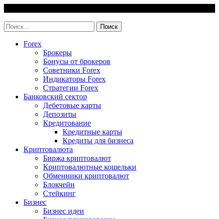
Skip
7 August, 2026
to
invest-easy.ru
content
Найти:
Forex
Брокеры
Бонусы от брокеров
Советники Forex
Индикаторы Forex
Стратегии Forex
Банковский сектор
Дебетовые карты
Депозиты
Кредитование
Кредитные карты
Кредиты для бизнеса
Криптовалюта
Биржа криптовалют
Криптовалютные кошельки
Обменники криптовалют
Блокчейн
Стейкинг
Бизнес
Бизнес идеи