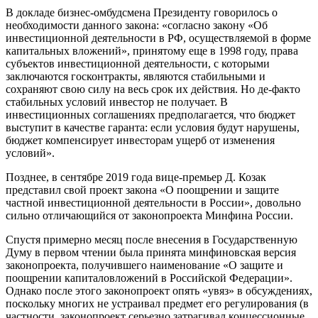
В докладе бизнес-омбудсмена Президенту говорилось о
необходимости данного закона: «согласно закону «Об
инвестиционной деятельности в РФ, осуществляемой в форме
капитальных вложений», принятому еще в 1998 году, права
субъектов инвестиционной деятельности, с которыми
заключаются госконтракты, являются стабильными и
сохраняют свою силу на весь срок их действия. Но де-факто
стабильных условий инвестор не получает. В
инвестиционных соглашениях предполагается, что бюджет
выступит в качестве гаранта: если условия будут нарушены,
бюджет компенсирует инвесторам ущерб от изменения
условий».
Позднее, в сентябре 2019 года вице-премьер Д. Козак
представил свой проект закона «О поощрении и защите
частной инвестиционной деятельности в России», довольно
сильно отличающийся от законопроекта Минфина России.
Спустя примерно месяц после внесения в Государственную
Думу в первом чтении была принята минфиновская версия
законопроекта, получившего наименование «О защите и
поощрении капиталовложений в Российской Федерации».
Однако после этого законопроект опять «увяз» в обсуждениях,
поскольку многих не устраивал предмет его регулирования (в
частности, законопроект серьезно затрагивал концессионные