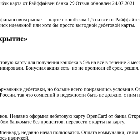
бэк карта от Райффайзен банка 🙂 Отзыв обновлен 24.07.2021 
финансовом рынке — карте с кэшбэком 1,5 на все от Райффайзенб
оиск идеальной или хотя бы просто выгодной дебетовой карты.
крытие»
товую карту для получения кэшбека в 5% на всё в течение 3 мес
ивировали. Бонусная акция есть, но не прописан её срок, решил.
ормальные дебетовки, но больше всего понравились условия в 
России, так что сомнений в недежности быть не должно, с ним н
нков. Недавно оформил дебетовую карту OpenCard от банка Откр
ом банкомате без процентов, перевести с карты на карту.
пенкард, недавно начал пользоватся. Оплата коммуналки, связи
уюсь наличкой.