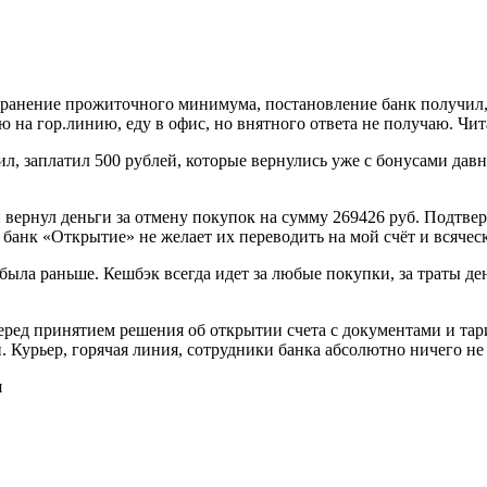
сохранение прожиточного минимума, постановление банк получи
ню на гор.линию, еду в офис, но внятного ответа не получаю. Чит
дил, заплатил 500 рублей, которые вернулись уже с бонусами дав
н вернул деньги за отмену покупок на сумму 269426 руб. Подтв
банк «Открытие» не желает их переводить на мой счёт и всяческ
 была раньше. Кешбэк всегда идет за любые покупки, за траты 
еред принятием решения об открытии счета с документами и тар
 Курьер, горячая линия, сотрудники банка абсолютно ничего не 