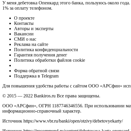
У меня дебетовка Опенкард этого банка, пользуюсь около года
1% за оплату телефоном.
О проекте
Контакты
Авторы и эксперты
Вакансии
СМИ о нас
Реклама на сайте
Политика конфиденциальности
Гарантия получения денег
Политика обработки файлов cookie
Форма обратной связи
Поддержка в Telegram
Для повышения удобства работы с сайтом ООО «АРСфин» испол
© 2015 — 2022 Bankiros.ru Все права защищены.
ООО «АРСфин», ОГРН 1187746346556. При использовании матери
информационно-справочный характер.
Источник
https://www.vbr.ru/banki/open/otzivy/debetovyekarty/
Источник
https://irecommend.ru/content/debetovaya-karta-opencard-