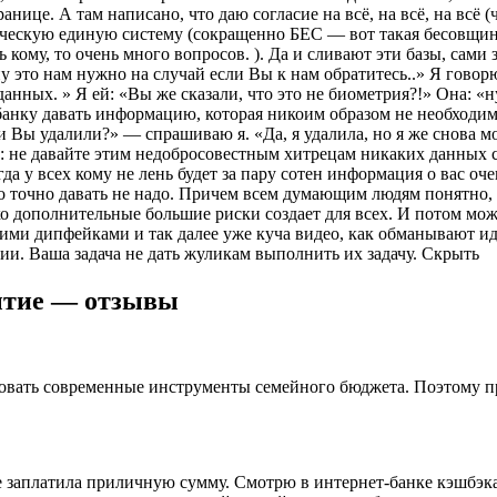
анице. А там написано, что даю согласие на всё, на всё, на всё 
ическую единую систему (сокращенно БЕС — вот такая бесовщина
 кому, то очень много вопросов. ). Да и сливают эти базы, сами 
 это нам нужно на случай если Вы к нам обратитесь..» Я говорю
данных. » Я ей: «Вы же сказали, что это не биометрия?!» Она: «
 банку давать информацию, которая никоим образом не необходима
Вы удалили?» — спрашиваю я. «Да, я удалила, но я же снова мог
аю: не давайте этим недобросовестным хитрецам никаких данных 
огда у всех кому не лень будет за пару сотен информация о вас оч
то точно давать не надо. Причем всем думающим людям понятно, 
 дополнительные большие риски создает для всех. И потом може
якими дипфейками и так далее уже куча видео, как обманывают 
ии. Ваша задача не дать жуликам выполнить их задачу. Скрыть
ытие — отзывы
зовать современные инструменты семейного бюджета. Поэтому пр
де заплатила приличную сумму. Смотрю в интернет-банке кэшбэк