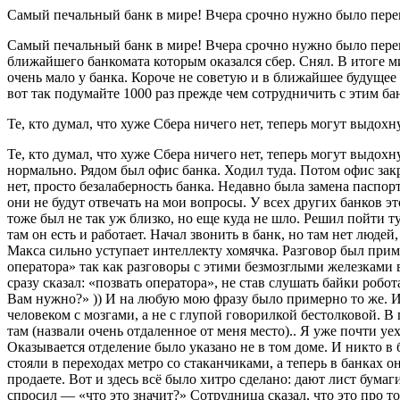
Самый печальный банк в мире! Вчера срочно нужно было переве
Самый печальный банк в мире! Вчера срочно нужно было переве
ближайшего банкомата которым оказался сбер. Снял. В итоге м
очень мало у банка. Короче не советую и в ближайшее будущее 
вот так подумайте 1000 раз прежде чем сотрудничить с этим б
Те, кто думал, что хуже Сбера ничего нет, теперь могут выдох
Те, кто думал, что хуже Сбера ничего нет, теперь могут выдох
нормально. Рядом был офис банка. Ходил туда. Потом офис закр
нет, просто безалаберность банка. Недавно была замена паспо
они не будут отвечать на мои вопросы. У всех других банков э
тоже был не так уж близко, но еще куда не шло. Решил пойти т
там он есть и работает. Начал звонить в банк, но там нет люде
Макса сильно уступает интеллекту хомячка. Разговор был приме
оператора» так как разговоры с этими безмозглыми железками в
сразу сказал: «позвать оператора», не став слушать байки робот
Вам нужно?» )) И на любую мою фразу было примерно то же. Из 
человеком с мозгами, а не с глупой говорилкой бестолковой. В
там (назвали очень отдаленное от меня место).. Я уже почти уе
Оказывается отделение было указано не в том доме. И никто в
стояли в переходах метро со стаканчиками, а теперь в банках 
продаете. Вот и здесь всё было хитро сделано: дают лист бумаг
спросил — «что это значит?» Сотрудница сказал, что это про то,