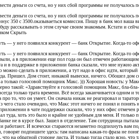
сти деньги со счета, но у них сбой программы не получалось пе
сти деньги со счета, но у них сбой программы не получалось пе
инус 350 с 3500.оказываеться комиссия. Пишу в банк мол ваша 
буду рассказывать о этом случае своим знакомым. Кстати и сейч
анком Скрыть
нуть — у него появился конкурент — банк Открытие. Когда-то офо
нуть — у него появился конкурент — банк Открытие. Когда-то офо
ыли, а в приложении еще пол года он был отмечен работающим, и
рта и в поддержке в приложении банка сказали, что мне нужно а
то можно сделать в приложении, а тут надо в офис идти, который
уда. Пришел. Дом стоит, никакой вывески, ничего. Обошел дом с
й, а только голосовой помощник Макс. ))) Хорошая новость: у Ма
рно такой: «Здравствуйте я голосовой помощник Макс, бла-бла-б
сегда только трата времени. Всё всегда заканчивается одним и т
а про то, что он умеет. Он сначала никак не реагировал и таратор
чего стало очевидно, что Макс этот ничего не понял и понять не
 приложении в чате поддержки сказали, что у них офис отмечен 
хал туда, хоть это было и крайне не удобным для меня. И только 
 банке не в курсе был. Зашел в отделение. Там сотрудница пыта
они работают. И всячески стараются незаметно подпихнуть вам по
и, говорят подпишите здесь: там написана какая-то фраза не пон
 что на обратной стороне листа. И только тогда стало ясно, что 