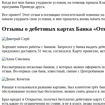
Когда все мои банки ухудшили условия, на помощь пришла Кэш
программа Приведи друга.
Все привет! Этот отзыв я посвящаю относительной новинке на 
начали ухудшать свои условия, и мне пришлось вновь начать п
Отзывы о дебетовых картах Банка «От
Хорошее начало работы с банком. Запросил у банка выдать дебе
предложил доставить 31 числа, согласился. Карту привезли, акт
Рассматривала несколько банков, у которых можно оформить н
отзыв. Во-первых сам банк, известный, связан с Центробанком 
Раньше я пользовался разными картами, был клиентом трёх ба
обслуживание полностью бесплатное, можно снять деньги в люб
Брал кредит в Открытии, получил бесплатно дебетовую карту О
есть какие-то ограничения по сумме, я не в курсе, редко польз