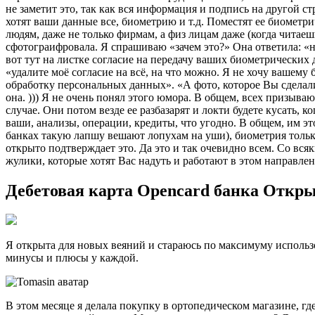
не заметит это, так как вся информация и подпись на другой стр
хотят ваши данные все, биометрию и т.д. Поместят ее биометр
людям, даже не только фирмам, а физ лицам даже (когда читаешь
сфотограифровала. Я спрашиваю «зачем это?» Она ответила: «ну
вот тут на листке согласие на передачу ваших биометрических 
«удалите моё согласие на всё, на что можно. Я не хочу вашему
обработку персональных данных». «А фото, которое Вы сделали 
она. ))) Я не очень понял этого юмора. В общем, всех призыв
случае. Они потом везде ее разбазарят и локти будете кусать, к
ваши, анализы, операции, кредиты, что угодно. В общем, им э
банках такую лапшу вешают лопухам на уши), биометрия только
открыто подтверждает это. Да это и так очевидно всем. Со вс
жулики, которые хотят Вас надуть и работают в этом направлен
Дебетовая карта Opencard банка Откр
Я открыта для новых веяний и стараюсь по максимуму исполь
минусы и плюсы у каждой.
В этом месяце я делала покупку в ортопедическом магазине, г