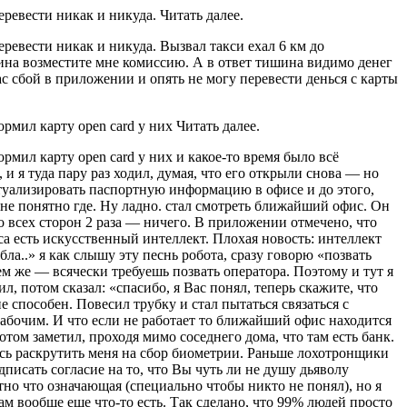
ревести никак и никуда. Читать далее.
ревести никак и никуда. Вызвал такси ехал 6 км до
вина возместите мне комиссию. А в ответ тишина видимо денег
ас сбой в приложении и опять не могу перевести денься с карты
рмил карту open card у них Читать далее.
рмил карту open card у них и какое-то время было всё
 я туда пару раз ходил, думая, что его открыли снова — но
ктуализировать паспортную информацию в офисе и до этого,
 не понятно где. Ну ладно. стал смотреть ближайший офис. Он
о всех сторон 2 раза — ничего. В приложении отмечено, что
кса есть искусственный интеллект. Плохая новость: интеллект
ла..» я как слышу эту песнь робота, сразу говорю «позвать
ем же — всячески требуешь позвать оператора. Поэтому и тут я
ил, потом сказал: «спасибо, я Вас понял, теперь скажите, что
 способен. Повесил трубку и стал пытаться связаться с
рабочим. И что если не работает то ближайший офис находится
потом заметил, проходя мимо соседнего дома, что там есть банк.
лась раскрутить меня на сбор биометрии. Раньше лохотронщики
дписать согласие на то, что Вы чуть ли не душу дьяволу
ятно что означающая (специально чтобы никто не понял), но я
там вообще еще что-то есть. Так сделано, что 99% людей просто