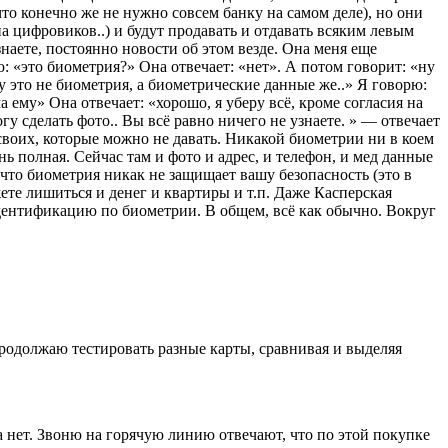
(что конечно же не нужно совсем банку на самом деле), но они
 цифровиков..) и будут продавать и отдавать всяким левым
знаете, постоянно новости об этом везде. Она меня еще
: «это биометрия?» Она отвечает: «нет». А потом говорит: «ну
ну это не биометрия, а биометрические данные же..» Я говорю:
 ему» Она отвечает: «хорошо, я уберу всё, кроме согласия на
у сделать фото.. Вы всё равно ничего не узнаете. » — отвечает
своих, которые можно не давать. Никакой биометрии ни в коем
ень полная. Сейчас там и фото и адрес, и телефон, и мед данные
что биометрия никак не защищает вашу безопасность (это в
те лишиться и денег и квартиры и т.п. Даже Касперская
идентификацию по биометрии. В общем, всё как обычно. Вокруг
одолжаю тестировать разные карты, сравнивая и выделяя
а нет. Звоню на горячую линию отвечают, что по этой покупке