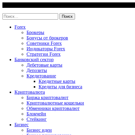
Skip
8 August, 2026
to
invest-easy.ru
content
Найти:
Forex
Брокеры
Бонусы от брокеров
Советники Forex
Индикаторы Forex
Стратегии Forex
Банковский сектор
Дебетовые карты
Депозиты
Кредитование
Кредитные карты
Кредиты для бизнеса
Криптовалюта
Биржа криптовалют
Криптовалютные кошельки
Обменники криптовалют
Блокчейн
Стейкинг
Бизнес
Бизнес идеи