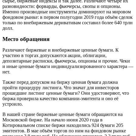
сырьё, биржевые индексы и так далее. Различают четыре их
разновидности: форварды, фьючерсы, свопы и опционы.
Именно производные инструменты доминируют на мировом
фондовом рынке: в первом полугодии 2019 года объём сделок
только по внебиржевым деривативам составил более 640 трлн
долл.
Место обращения
Различают биржевые и внебиржевые ценные бумаги. К
участию в торгах допускаются акции, облигации,
депозитарные расписки, фьючерсы, опционы и прочие. Чеки
и иные ценные бумаги индивидуализированного характера —
нет.
Также перед допуском на биржу ценная бумага должна
пройти процедуру листинга. Что значат для инвесторов
прошедшие листинг ценные бумаги? Они удостоверяют, что
биржа проверила качество компании-эмитента и оно её
устроило.
В нашей стране биржевые ценные бумаги обращаются на
Московской бирже. На начало июня 2020 года в
Котировальном списке биржи находились 924 бумаги 205
эмитентов. В мае объём торгов по ним на фондовом рынке