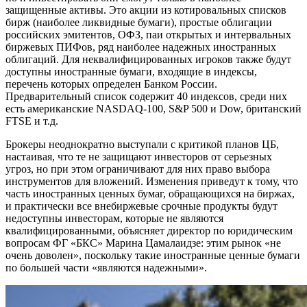
защищенные активы. Это акции из котировальных списков
бирж (наиболее ликвидные бумаги), простые облигации
российских эмитентов, ОФЗ, паи открытых и интервальных
биржевых ПИФов, ряд наиболее надежных иностранных
облигаций. Для неквалифицированных игроков также будут
доступны иностранные бумаги, входящие в индексы,
перечень которых определен Банком России.
Предварительный список содержит 40 индексов, среди них
есть американские NASDAQ-100, S&P 500 и Dow, британский
FTSE и т.д.
Брокеры неоднократно выступали с критикой планов ЦБ,
настаивая, что те не защищают инвесторов от серьезных
угроз, но при этом ограничивают для них право выбора
инструментов для вложений. Изменения приведут к тому, что
часть иностранных ценных бумаг, обращающихся на биржах,
и практически все внебиржевые срочные продукты будут
недоступны инвесторам, которые не являются
квалифицированными, объясняет директор по юридическим
вопросам ФГ «БКС» Марина Цамалаидзе: этим рынок «не
очень доволен», поскольку такие иностранные ценные бумаги
по большей части «являются надежными».