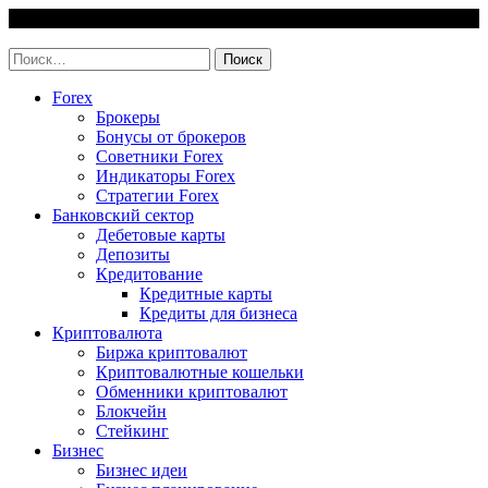
Skip
9 August, 2026
to
invest-easy.ru
content
Найти:
Forex
Брокеры
Бонусы от брокеров
Советники Forex
Индикаторы Forex
Стратегии Forex
Банковский сектор
Дебетовые карты
Депозиты
Кредитование
Кредитные карты
Кредиты для бизнеса
Криптовалюта
Биржа криптовалют
Криптовалютные кошельки
Обменники криптовалют
Блокчейн
Стейкинг
Бизнес
Бизнес идеи