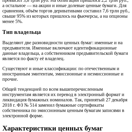
превысил 3,8 трлн руб. На облигации пришлось 2,2 трлн руб.,
а остальное — на акции и иные долевые ценные бумаги. Для
сравнения, объём торгов деривативами составил 7,6 трлн руб.,
свыше 95% из которых пришлось на фьючерсы, а на опционы
менее 5%.
Тип владельца
Выделяют две разновидности ценных бумаг: именные и на
предъявителя. Именные включают идентификационные
данные владельца, а собственником предъявительской бумаги
является по факту её владелец.
Существуют и иные классификации: по отечественным и
иностранным эмитентам, эмиссионные и неэмиссионные и
прочие.
Общей тенденцией по всем вышеперечисленным
инструментам является их перевод в электронный формат и
ликвидация бумажных номиналов. Так, принятый 27 декабря
2018 г. ФЗ № 514 заменил бумажные сертификаты
собственника по эмиссионным ценным бумагам записями в
электронной форме.
Характеристики ценных бумаг