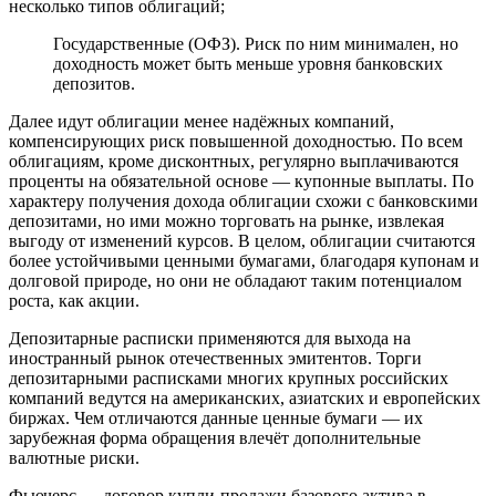
несколько типов облигаций;
Государственные (ОФЗ). Риск по ним минимален, но
доходность может быть меньше уровня банковских
депозитов.
Далее идут облигации менее надёжных компаний,
компенсирующих риск повышенной доходностью. По всем
облигациям, кроме дисконтных, регулярно выплачиваются
проценты на обязательной основе — купонные выплаты. По
характеру получения дохода облигации схожи с банковскими
депозитами, но ими можно торговать на рынке, извлекая
выгоду от изменений курсов. В целом, облигации считаются
более устойчивыми ценными бумагами, благодаря купонам и
долговой природе, но они не обладают таким потенциалом
роста, как акции.
Депозитарные расписки применяются для выхода на
иностранный рынок отечественных эмитентов. Торги
депозитарными расписками многих крупных российских
компаний ведутся на американских, азиатских и европейских
биржах. Чем отличаются данные ценные бумаги — их
зарубежная форма обращения влечёт дополнительные
валютные риски.
Фьючерс — договор купли-продажи базового актива в