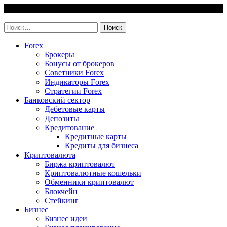
Skip
8 August, 2026
to
invest-easy.ru
content
Найти:
Forex
Брокеры
Бонусы от брокеров
Советники Forex
Индикаторы Forex
Стратегии Forex
Банковский сектор
Дебетовые карты
Депозиты
Кредитование
Кредитные карты
Кредиты для бизнеса
Криптовалюта
Биржа криптовалют
Криптовалютные кошельки
Обменники криптовалют
Блокчейн
Стейкинг
Бизнес
Бизнес идеи