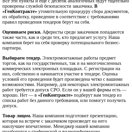
Все эти пункты и еще с десяток аналогичных будут тщательно
проверены службой безопасности заказчика.
В
«ГенКонтракте»
утомительную процедуру сбора документов,
их обработку, приведение в соответствие с требованиями
правил проведения тендеров берут на себя.
Оцениваем риски.
Аферисты среди заказчиков попадаются
также часто, как и среди тех, кто предлагает услугу. Наша
компания берет на себя проверку потенциального бизнес-
партнера.
Выбираем тендер.
Электромонтажные работы предмет
торгов, как на государственных, так и на многочисленных
коммерческих электронных площадках. С регистрации на
них, собственно и начинается участие в тендере. Оценка
условий его проведения будет произведена четко с вашими
возможностями. Например, для некоторых электромонтажных
работ требуется допуск СРО. Если он у вашей фирмы есть —
хорошо. Нет — в
«ГенКонтракте»
подберут вам тендер из
списка работ без данного требования, или помогут получить
допуск.
Товар лицом.
Наша компания подготовит презентацию,
которая на встрече с заказчиком произведет на него
наилучшее впечатление. Менеджер нашей компании
позаботится о графической и видеоинформации.