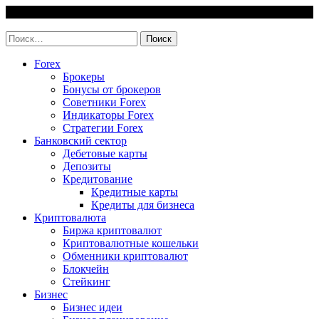
Skip
8 August, 2026
to
invest-easy.ru
content
Найти:
Forex
Брокеры
Бонусы от брокеров
Советники Forex
Индикаторы Forex
Стратегии Forex
Банковский сектор
Дебетовые карты
Депозиты
Кредитование
Кредитные карты
Кредиты для бизнеса
Криптовалюта
Биржа криптовалют
Криптовалютные кошельки
Обменники криптовалют
Блокчейн
Стейкинг
Бизнес
Бизнес идеи