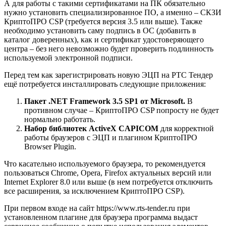
А для работы с такими сертификатами на ПК обязательно
нужно установить специализированное ПО, а именно – СКЗИ
КриптоПРО CSP (требуется версия 3.5 или выше). Также
необходимо установить саму подпись в ОС (добавить в
каталог доверенных), как и сертификат удостоверяющего
центра – без него невозможно будет проверить подлинность
используемой электронной подписи.
Перед тем как зарегистрировать новую ЭЦП на РТС Тендер
ещё потребуется инсталлировать следующие приложения:
Пакет .NET Framework 3.5 SP1 от Microsoft.
В
противном случае – КриптоПРО CSP попросту не будет
нормально работать.
Набор библиотек ActiveX CAPICOM
для корректной
работы браузеров с ЭЦП и плагином КриптоПРО
Browser Plugin.
Что касательно используемого браузера, то рекомендуется
пользоваться Chrome, Opera, Firefox актуальных версий или
Internet Explorer 8.0 или выше (в нем потребуется отключить
все расширения, за исключением КриптоПРО CSP).
При первом входе на сайт https://www.rts-tender.ru при
установленном плагине для браузера программа выдаст