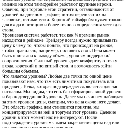
именно на этом таймфрейме работают крупные игроки.
Обычно, при торговле этой стратегии, отталкиваются от
уровней на дневном графике, потом переносят их на
часовики, пятиминутки. Короткий таймфрейм нужен только
для входа в позицию и более точного определения места для
стопа.
Уровневая система работает, так как ¾ времени рынок
находится в рейндже. Трейдеру всегда нужно привязывать
цену к чему-то, чтобы понять, что происходит на рынке,
чтобы правильно, например, поставить стоп. Цена может
быть привязана к выходу объема, уровням поддержки/
сопротивления. Сильный уровень дает комфортную точку
входа, короткий и понятный стоп, и возможность зайти
большим объемом.
Что является уровнем? Любые две точки по одной цене
показывают нам, что там есть лимитный покупатель или
продавец. Точка, которая подтверждается, является для нас
сигналом. Мы видим, что есть бар сформировавший уровень
и бар подтвердивший уровень. Далее мы начинаем наблюдать
за этим уровнем цены, смотрим, что цена около него делает.
Эта область графика нам становится понятна, мы
концентрируемся на ней и торгуем этот уровень. Далекие
уровни в этот момент нас не интересуют. После
подтверждения уровня мы ждем закрепления цены над или
под уровнем и открываем позицию: