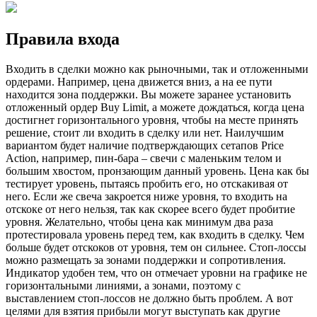
Правила входа
Входить в сделки можно как рыночными, так и отложенными
ордерами. Например, цена движется вниз, а на ее пути
находится зона поддержки. Вы можете заранее установить
отложенный ордер Buy Limit, а можете дождаться, когда цена
достигнет горизонтального уровня, чтобы на месте принять
решение, стоит ли входить в сделку или нет. Наилучшим
вариантом будет наличие подтверждающих сетапов Price
Action, например, пин-бара – свечи с маленьким телом и
большим хвостом, пронзающим данный уровень. Цена как бы
тестирует уровень, пытаясь пробить его, но отскакивая от
него. Если же свеча закроется ниже уровня, то входить на
отскоке от него нельзя, так как скорее всего будет пробитие
уровня. Желательно, чтобы цена как минимум два раза
протестировала уровень перед тем, как входить в сделку. Чем
больше будет отскоков от уровня, тем он сильнее. Стоп-лоссы
можно размещать за зонами поддержки и сопротивления.
Индикатор удобен тем, что он отмечает уровни на графике не
горизонтальными линиями, а зонами, поэтому с
выставлением стоп-лоссов не должно быть проблем. А вот
целями для взятия прибыли могут выступать как другие