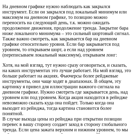
На дневном графике нужно наблюдать как закрылся
инструмент. Если он закрылся под локальный минимум или
максимум на дневном графике, то позицию можно
переносить на следующий день, т.к. можно ожидать
продолжение движения, продолжение тренда. Закрытие бара
ниже локального минимума – это сильный шортовый сигнал.
Также важно смотреть, как закрывается бар на дневном
графике относительно уровня. Если бар закрывается под
уровнем, то открываем шорт, а если над уровнем
(переписываем локальный максимум), открываем лонг:
Хотя, на мой взгляд, тут нужно сразу оговориться, и сказать,
на каких инструментах это лучше работает. На мой взгляд, это
больше работает на акциях. Фьючерсы более рейджевые
инструменты, они чаще ходят в диапазонах. В общем, эту
картинку я привел для иллюстрации важного сигнала на
дневном графике. Нужно смотреть где закрывается день, над
уровнем или под уровнем. Когда акция находится в рейндже
невозможно сказать куда она пойдет. Только когда она
выходит из рейнджа, тогда картина становится более
понятной.
В случае выхода цены из рейнджа при открытии позиции
перевес в вашу сторону создает заход в сторону глобального
тренда. Если цена зажата верхним и нижним уровнем, то мы