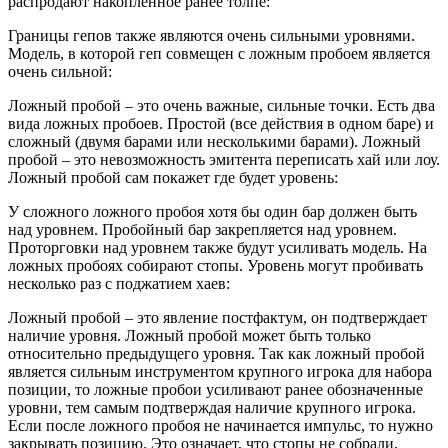
распродают накопленное ранее толпе:
Границы гепов также являются очень сильными уровнями.
Модель, в которой геп совмещен с ложным пробоем является
очень сильной:
Ложный пробой – это очень важные, сильные точки. Есть два
вида ложных пробоев. Простой (все действия в одном баре) и
сложный (двумя барами или несколькими барами). Ложный
пробой – это невозможность эмитента переписать хай или лоу.
Ложный пробой сам покажет где будет уровень:
У сложного ложного пробоя хотя бы один бар должен быть
над уровнем. Пробойный бар закрепляется над уровнем.
Проторговки над уровнем также будут усиливать модель. На
ложных пробоях собирают стопы. Уровень могут пробивать
несколько раз с поджатием хаев:
Ложный пробой – это явление постфактум, он подтверждает
наличие уровня. Ложный пробой может быть только
относительно предыдущего уровня. Так как ложный пробой
является сильным инструментом крупного игрока для набора
позиции, то ложные пробои усиливают ранее обозначенные
уровни, тем самым подтверждая наличие крупного игрока.
Если после ложного пробоя не начинается импульс, то нужно
закрывать позицию. Это означает, что стопы не собрали,