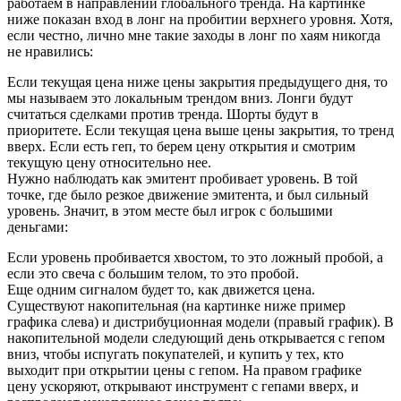
работаем в направлении глобального тренда. На картинке
ниже показан вход в лонг на пробитии верхнего уровня. Хотя,
если честно, лично мне такие заходы в лонг по хаям никогда
не нравились:
Если текущая цена ниже цены закрытия предыдущего дня, то
мы называем это локальным трендом вниз. Лонги будут
считаться сделками против тренда. Шорты будут в
приоритете. Если текущая цена выше цены закрытия, то тренд
вверх. Если есть геп, то берем цену открытия и смотрим
текущую цену относительно нее.
Нужно наблюдать как эмитент пробивает уровень. В той
точке, где было резкое движение эмитента, и был сильный
уровень. Значит, в этом месте был игрок с большими
деньгами:
Если уровень пробивается хвостом, то это ложный пробой, а
если это свеча с большим телом, то это пробой.
Еще одним сигналом будет то, как движется цена.
Существуют накопительная (на картинке ниже пример
графика слева) и дистрибуционная модели (правый график). В
накопительной модели следующий день открывается с гепом
вниз, чтобы испугать покупателей, и купить у тех, кто
выходит при открытии цены с гепом. На правом графике
цену ускоряют, открывают инструмент с гепами вверх, и