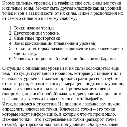
Кроме сильных уровней, на графике еще есть сильные точки
и сильные зоны. Может быть другая классификация уровней,
точек и зон в зависимости от их силы. Ниже я расположил их
от самого сильного к самому слабому:
Точки излома тренда.
Двусторонний уровень.
Лимитные проторговки.
Зоны консолидации (плавающий уровень).
Точки, от которых началось движение сделавшее новый
хай или лоу.
Уровень, построенный необычно большими барами.
Ситуация с описанием уровней и их силы осложняется еще
тем, что существует много нюансов, которые усиливают или
ослабляют уровень. Ложный пробой, границы гепа, глубина
отката, тренд, барами какого размера цена подходит к уровню,
зажат ли уровень в канале и т.д. Причем какие-то вещи
(например, ложный пробой) важны и для уровня на дневном
графике, и для точки входа на меньшем таймфрейме.
Итак, вернемся к стратегии. На дневном графике вам нужно
определить ключевые точки. Ключевые точки – это точки
которые несут информацию, в которых что-то произошло.
Важные точки – это экстремальные точки (разворот, точка
отката), проторговки над или под уровнем. Экстремальные