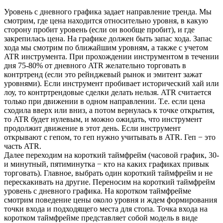
Уровень с дневного графика задает направление тренда. Мы
смотрим, где цена находится относительно уровня, в какую
сторону пробит уровень (если он вообще пробит), и где
закрепилась цена. На графике должен быть запас хода. Запас
хода мы смотрим по ближайшим уровням, а также с учетом
ATR инструмента. При прохождении инструментом в течении
дня 75-80% от дневного ATR желательно торговать в
контртренд (если это рейнджевый рынок и эмитент зажат
уровнями). Если инструмент пробивает исторический хай или
лоу, то контртрендовые сделки делать нельзя. ATR считается
только при движении в одном направлении. Т.е. если цена
сходила вверх или вниз, а потом вернулась к точке открытия,
то ATR будет нулевым, и можно ожидать, что инструмент
продолжит движение в этот день. Если инструмент
открывают с гепом, то геп нужно учитывать в ATR. Геп − это
часть ATR.
Далее переходим на короткий таймфрейм (часовой график, 30-
и минутный, пятиминутка − кто на каких графиках привык
торговать). Главное, выбрать один короткий таймфрейм и не
перескакивать на другие. Переносим на короткий таймфрейм
уровень с дневного графика. На коротком таймфрейме
смотрим поведение цены около уровня и ждем формирования
точки входа и подходящего места для стопа. Точка входа на
коротком таймфрейме представляет собой модель в виде