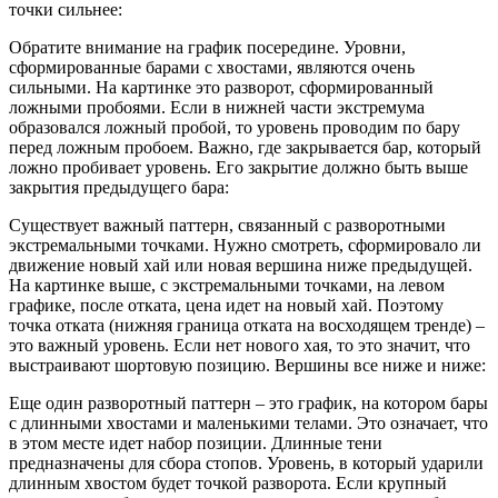
точки сильнее:
Обратите внимание на график посередине. Уровни,
сформированные барами с хвостами, являются очень
сильными. На картинке это разворот, сформированный
ложными пробоями. Если в нижней части экстремума
образовался ложный пробой, то уровень проводим по бару
перед ложным пробоем. Важно, где закрывается бар, который
ложно пробивает уровень. Его закрытие должно быть выше
закрытия предыдущего бара:
Существует важный паттерн, связанный с разворотными
экстремальными точками. Нужно смотреть, сформировало ли
движение новый хай или новая вершина ниже предыдущей.
На картинке выше, с экстремальными точками, на левом
графике, после отката, цена идет на новый хай. Поэтому
точка отката (нижняя граница отката на восходящем тренде) –
это важный уровень. Если нет нового хая, то это значит, что
выстраивают шортовую позицию. Вершины все ниже и ниже:
Еще один разворотный паттерн – это график, на котором бары
с длинными хвостами и маленькими телами. Это означает, что
в этом месте идет набор позиции. Длинные тени
предназначены для сбора стопов. Уровень, в который ударили
длинным хвостом будет точкой разворота. Если крупный