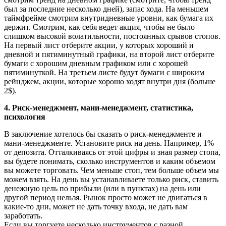
был за последние несколько дней), запас хода. На меньшем
таймфрейме смотрим внутридневные уровни, как бумага их
держит. Смотрим, как себя ведет акция, чтобы не было
слишком высокой волатильности, постоянных срывов стопов.
На первый лист отберите акции, у которых хороший и
дневной и пятиминутный графики, на второй лист отберите
бумаги с хорошим дневным графиком или с хорошей
пятиминуткой. На третьем листе будут бумаги с широким
рейнджем, акции, которые хорошо ходят внутри дня (больше
2$).
4. Риск-менеджмент, мани-менеджмент, статистика,
психология
В заключение хотелось бы сказать о риск-менеджменте и
мани-менеджменте. Установите риск на день. Например, 1%
от депозита. Отталкиваясь от этой цифры и зная размер стопа,
вы будете понимать, сколько инструментов и каким объемом
вы можете торговать. Чем меньше стоп, тем больше объем мы
можем взять. На день вы устанавливаете только риск, ставить
денежную цель по прибыли (или в пунктах) на день или
другой период нельзя. Рынок просто может не двигаться в
какие-то дни, может не дать точку входа, не дать вам
заработать.
Если вы торгуете несколько инструментов с разной