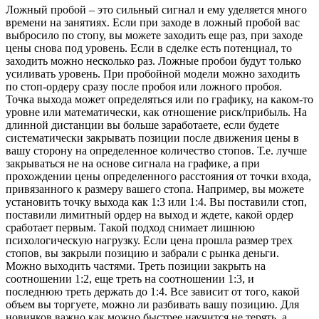
Ложный пробой – это сильный сигнал и ему уделяется много
времени на занятиях. Если при заходе в ложный пробой вас
выбросило по стопу, вы можете заходить еще раз, при заходе
цены снова под уровень. Если в сделке есть потенциал, то
заходить можно несколько раз. Ложные пробои будут только
усиливать уровень. При пробойной модели можно заходить
по стоп-ордеру сразу после пробоя или ложного пробоя.
Точка выхода может определяться или по графику, на каком-то
уровне или математически, как отношение риск/прибыль. На
длинной дистанции вы больше заработаете, если будете
систематически закрывать позиции после движения цены в
вашу сторону на определенное количество стопов. Т.е. лучше
закрываться не на основе сигнала на графике, а при
прохождении цены определенного расстояния от точки входа,
привязанного к размеру вашего стопа. Например, вы можете
установить точку выхода как 1:3 или 1:4. Вы поставили стоп,
поставили лимитный ордер на выход и ждете, какой ордер
сработает первым. Такой подход снимает лишнюю
психологическую нагрузку. Если цена прошла размер трех
стопов, вы закрыли позицию и забрали с рынка деньги.
Можно выходить частями. Треть позиции закрыть на
соотношении 1:2, еще треть на соотношении 1:3, и
последнюю треть держать до 1:4. Все зависит от того, какой
объем вы торгуете, можно ли разбивать вашу позицию. Для
новичков важно как можно быстрее научится не терять, а