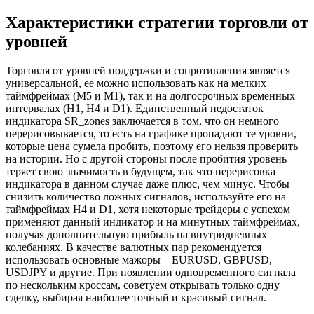
Характеристики стратегии торговли от
уровней
Торговля от уровней поддержки и сопротивления является
универсальной, ее можно использовать как на мелких
таймфреймах (M5 и M1), так и на долгосрочных временных
интервалах (H1, H4 и D1). Единственный недостаток
индикатора SR_zones заключается в том, что он немного
перерисовывается, то есть на графике пропадают те уровни,
которые цена сумела пробить, поэтому его нельзя проверить
на истории. Но с другой стороны после пробития уровень
теряет свою значимость в будущем, так что перерисовка
индикатора в данном случае даже плюс, чем минус. Чтобы
снизить количество ложных сигналов, используйте его на
таймфреймах H4 и D1, хотя некоторые трейдеры с успехом
применяют данный индикатор и на минутных таймфреймах,
получая дополнительную прибыль на внутридневных
колебаниях. В качестве валютных пар рекомендуется
использовать основные мажоры – EURUSD, GBPUSD,
USDJPY и другие. При появлении одновременного сигнала
по нескольким кроссам, советуем открывать только одну
сделку, выбирая наиболее точный и красивый сигнал.