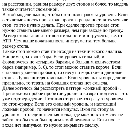
на расстоянии, равном размеру двух стопов и более, то модель
также считается сломанной.
В этой модели важно, чтобы стоп помещался за уровень. Если
есть возможность при заходе против тренда поставить меньше
стоп, то это нужно делать. При сделке против тренда стоп
нужно ставить меньшего размера, чем при заходе по тренду.
Размер стопа зависит от волатильности инструмента, т.е. от
ATR. Чем выше волатильность инструмента, тем больше
размер стопа.
Также стоп можно ставить исходя из технического анализа.
Например, за хвост бара. Если уровень сильный, и
формируется не четырьмя барами, а большим количеством
баров (например, 5, 6), то стоп можно ставить короче. Если
сильный уровень пробьют, то снесут и короткие и длинные
стопы. Лучше потерять меньше. Если уровень вы определили
правильно, то терять на больших стопах нет смысла.
Далее хотелось бы рассмотреть паттерн «ложный пробой».
При ложном пробое пробитие уровня и возврат под него – это
уже подтверждение. Позиция открывается сразу за уровнем
по стоп-ордеру. Если это сильный уровень, и настоящий
ложный пробой, то начнется импульс. Вход по стопу за
уровнем – это единственная точка, где можно в этом случае
зайти, чтобы стоп был приемлемой величины. Если после
входа нет импульса, то нужно закрывать сделку.