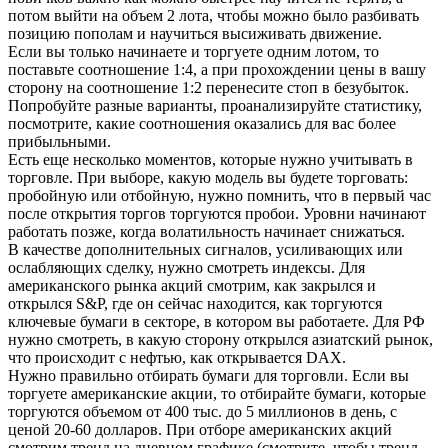
потом выйти на объем 2 лота, чтобы можно было разбивать
позицию пополам и научиться высиживать движение.
Если вы только начинаете и торгуете одним лотом, то
поставьте соотношение 1:4, а при прохождении цены в вашу
сторону на соотношение 1:2 перенесите стоп в безубыток.
Попробуйте разные варианты, проанализируйте статистику,
посмотрите, какие соотношения оказались для вас более
прибыльными.
Есть еще несколько моментов, которые нужно учитывать в
торговле. При выборе, какую модель вы будете торговать:
пробойную или отбойную, нужно помнить, что в первый час
после открытия торгов торгуются пробои. Уровни начинают
работать позже, когда волатильность начинает снижаться.
В качестве дополнительных сигналов, усиливающих или
ослабляющих сделку, нужно смотреть индексы. Для
американского рынка акций смотрим, как закрылся и
открылся S&P, где он сейчас находится, как торгуются
ключевые бумаги в секторе, в котором вы работаете. Для РФ
нужно смотреть, в какую сторону открылся азиатский рынок,
что происходит с нефтью, как открывается DAX.
Нужно правильно отбирать бумаги для торговли. Если вы
торгуете американские акции, то отбирайте бумаги, которые
торгуются объемом от 400 тыс. до 5 миллионов в день, с
ценой 20-60 долларов. При отборе американских акций
смотрим тренд на дневном графике (смотрите, чтобы тренд