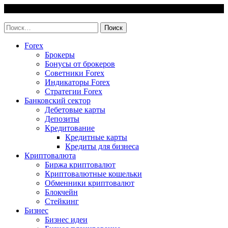
Skip
10 August, 2026
to
invest-easy.ru
content
Найти:
Forex
Брокеры
Бонусы от брокеров
Советники Forex
Индикаторы Forex
Стратегии Forex
Банковский сектор
Дебетовые карты
Депозиты
Кредитование
Кредитные карты
Кредиты для бизнеса
Криптовалюта
Биржа криптовалют
Криптовалютные кошельки
Обменники криптовалют
Блокчейн
Стейкинг
Бизнес
Бизнес идеи