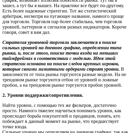
график, возникает иллюзия понятности рынка. Тут бы я
зашел, а тут бы я вышел. На практике все будет по-другому.
Есть более надежные стратегии. Тот же статистический
арбитраж, несмотря на пугающее название, намного проще
для торговли. Торговля пар более стабильна, чем торговля
уровней, паттернов и сигналов разных индикаторов. Короче
говоря, совет я вам дал.
Стратегия уровневой торговли заключается в поиске
сильных уровней на дневном графике, определении типа
рынка, и, после этого, поиске точки входа на меньших
таймфреймах в соответствии с моделью. Идея этой
стратегии основана на поиске следов крупных игроков,
которые своими лимитными ордерами строят уровни.
В
зависимости от типа рынка торгуются разные модели. На не
трендовом рынке торгуются отбои от уровней и ложные
пробои, а на трендовом рынке торгуются пробои уровней.
2. Уровни поддержки/сопротивления.
Найти уровни, с помощью тех же фильтров, достаточно
просто. Намного тяжелее научиться понимать уровни, как
происходит борьба покупателей и продавцов, понять, кто
побеждает в данный момент на рынке, что предшествует
точке входа.
Сильные уровни мы определяем на дневном графике, так как