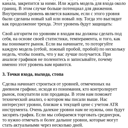
канала, закрепится за ними. Или ждать модель для входа около
границ. В этом случае больше потенциал для движения.
Внутренний уровень является важным, если с этого уровня
были сделаны новый хай или новый лоу. Тогда это выглядит
как продолжение тренда. Этот уровень будут защищать:
Свой алгоритм по уровням и входам вы должны сделать под
себя, на основе своей статистики, темперамента, и того, как
вы понимаете рынок. Если вы начинаете, то поторгуйте
каждую модель (отбой, ложный пробой, пробой) по нескольку
недель, чтобы понять, что у вас лучше получается. При
анализе графиков не поленитесь и записывайте, почему
именно этот уровень вам нравится.
3. Точки входа, выхода, стопа
Сделка начинает строиться от уровней, отмеченных на
дневном графике, исходя из понимания, кто контролирует
рынок, покупатели или продавцы. В этом нам поможет
технический анализ, о котором мы писали выше. Нас
интересуют уровни, близкие к текущей цене с учетом ATR
инструмента. Очень далекие уровни нам не нужны, они будут
засорять график. Если мы собираемся торговать среднесрок,
то нужно отмечать и более дальние уровни, которые могут
стать актуальными через несколько дней.