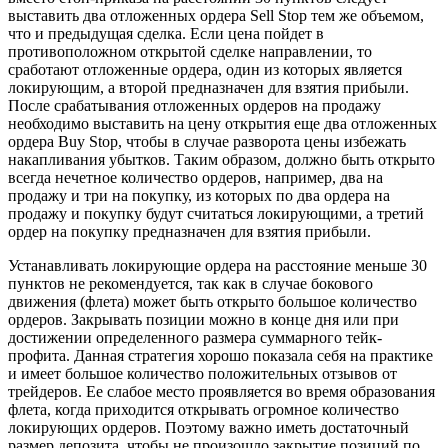
выставить два отложенных ордера Sell Stop тем же объемом,
что и предыдущая сделка. Если цена пойдет в
противоположном открытой сделке направлении, то
сработают отложенные ордера, один из которых является
локирующим, а второй предназначен для взятия прибыли.
После срабатывания отложенных ордеров на продажу
необходимо выставить на цену открытия еще два отложенных
ордера Buy Stop, чтобы в случае разворота цены избежать
накапливания убытков. Таким образом, должно быть открыто
всегда нечетное количество ордеров, например, два на
продажу и три на покупку, из которых по два ордера на
продажу и покупку будут считаться локирующими, а третий
ордер на покупку предназначен для взятия прибыли.
Устанавливать локирующие ордера на расстояние меньше 30
пунктов не рекомендуется, так как в случае бокового
движения (флета) может быть открыто большое количество
ордеров. Закрывать позиции можно в конце дня или при
достижении определенного размера суммарного тейк-
профита. Данная стратегия хорошо показала себя на практике
и имеет большое количество положительных отзывов от
трейдеров. Ее слабое место проявляется во время образования
флета, когда приходится открывать огромное количество
локирующих ордеров. Поэтому важно иметь достаточный
размер депозита, чтобы не произошло закрытие позиций по