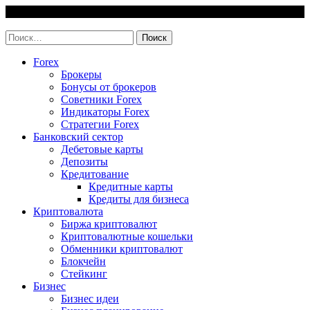
Skip
7 August, 2026
to
invest-easy.ru
content
Найти:
Forex
Брокеры
Бонусы от брокеров
Советники Forex
Индикаторы Forex
Стратегии Forex
Банковский сектор
Дебетовые карты
Депозиты
Кредитование
Кредитные карты
Кредиты для бизнеса
Криптовалюта
Биржа криптовалют
Криптовалютные кошельки
Обменники криптовалют
Блокчейн
Стейкинг
Бизнес
Бизнес идеи