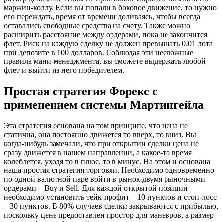
маржин-коллу. Если вы попали в боковое движение, то нужно
его переждать, время от времени доливаясь, чтобы всегда
оставались свободные средства на счету. Также можно
расширить расстояние между ордерами, пока не закончится
флет. Риск на каждую сделку не должен превышать 0.01 лота
при депозите в 100 долларов. Соблюдая эти несложные
правила мани-менеджмента, вы сможете выдержать любой
флет и выйти из него победителем.
Простая стратегия Форекс с
применением системы Мартингейла
Эта стратегия основана на том принципе, что цена не
статична, она постоянно движется то вверх, то вниз. Вы
когда-нибудь замечали, что при открытии сделки цена не
сразу движется в нашем направлении, а какое-то время
колеблется, уходя то в плюс, то в минус. На этом и основана
наша простая стратегия торговли. Необходимо одновременно
по одной валютной паре войти в рынок двумя рыночными
ордерами – Buy и Sell. Для каждой открытой позиции
необходимо установить тейк-профит – 10 пунктов и стоп-лосс
– 30 пунктов. В 80% случаев сделки закрываются с прибылью,
поскольку цене предоставлен простор для маневров, а размер