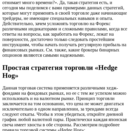
отнимает много времени?». Да, такая стратегия есть, и
сегодня мы поделимся с вами примерами данных стратегий,
которые могут применять в своей торговле даже начинающие
трейдеры, не имеющие специальных навыков и опыта.
Действительно, зачем усложнять торговлю на Форекс
различными индикаторами и сложными правилами, когда все
ответы на вопросы, как заработать на Форекс, лежат на
поверхности, достаточно только следовать простейшим
инструкциям, чтобы начать получать регулярную прибыль на
финансовых рынках. См. также, какие брокеры бинарных
опционов являются самыми надежными.
Простая стратегия торговли «Hedge
Hog»
Данная торговая система применяется различными хедж-
фондами на фондовых рынках, но ее с тем же успехом можно
использовать и на валютном рынке. Принцип торговли
заключается на том основании, что цена не может двигаться
исключительно в одном направлении, за трендами всегда
следуют откаты. Чтобы в этом убедиться, откройте дневной
график любой валютной пары. Практически каждая японская
свеча имеет хвосты в обе стороны. Рассмотрим подробнее
правила торговой системы «Hedge Hog»: