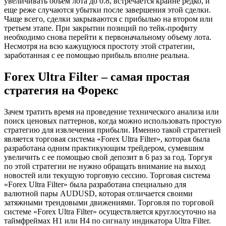
увеличивать объем лота до 0.8, встречается крайне редко, и
еще реже случаются убытки после завершения этой сделки.
Чаще всего, сделки закрываются с прибылью на втором или
третьем этапе. При закрытии позиций по тейк-профиту
необходимо снова перейти к первоначальному объему лота.
Несмотря на всю кажущуюся простоту этой стратегии,
заработанная с ее помощью прибыль вполне реальна.
Forex Ultra Filter – самая простая
стратегия на Форекс
Зачем тратить время на проведение технического анализа или
поиск ценовых паттернов, когда можно использовать простую
стратегию для извлечения прибыли. Именно такой стратегией
является торговая система «Forex Ultra Filter», которая была
разработана одним практикующим трейдером, сумевшим
увеличить с ее помощью свой депозит в 6 раз за год. Торгуя
по этой стратегии не нужно обращать внимание на выход
новостей или текущую торговую сессию. Торговая система
«Forex Ultra Filter» была разработана специально для
валютной пары AUDUSD, которая отличается своими
затяжными трендовыми движениями. Торговля по торговой
системе «Forex Ultra Filter» осуществляется круглосуточно на
таймфреймах H1 или H4 по сигналу индикатора Ultra Filter.