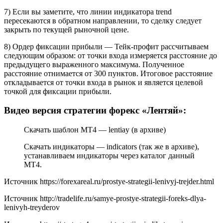
7) Если вы заметите, что линии индикатора trend
пересекаются в обратном направлении, то сделку следует
закрыть по текущей рыночной цене.
8) Ордер фиксации прибыли — Тейк-профит рассчитываем
следующим образом: от точки входа измеряется расстояние до
предыдущего выраженного максимума. Полученное
расстояние отнимается от 300 пунктов. Итоговое расстояние
откладывается от точки входа в рынок и является целевой
точкой для фиксации прибыли.
Видео версия стратегии форекс «Лентяй»:
Скачать шаблон МТ4 — lentiay (в архиве)
Скачать индикаторы — indicators (так же в архиве),
устанавливаем индикаторы через каталог данный
МТ4.
Источник
https://forexareal.ru/prostye-strategii-lenivyj-trejder.html
Источник
http://tradelife.ru/samye-prostye-strategii-foreks-dlya-
lenivyh-treyderov