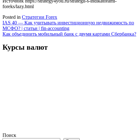
Источник
https://strategy4you.ru/strategii-s-indikatorami-
foreks/lazy.html
Posted in
Стратегии Forex
Навигация
IAS 40 — Как учитывать инвестиционную недвижимость по
МСФО? | статьи | fin-accounting
по
Как объединить мобильный банк с двумя картами Сбербанка?
записям
Курсы валют
Поиск