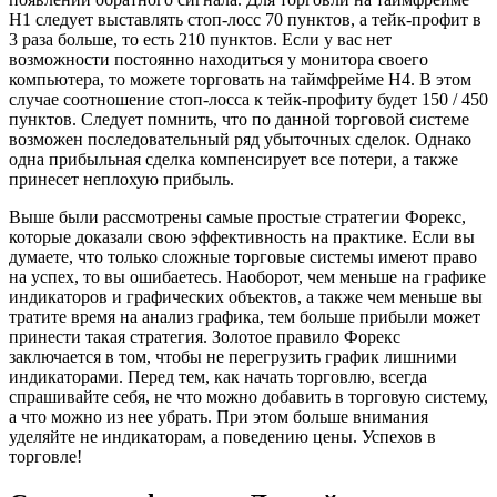
H1 следует выставлять стоп-лосс 70 пунктов, а тейк-профит в
3 раза больше, то есть 210 пунктов. Если у вас нет
возможности постоянно находиться у монитора своего
компьютера, то можете торговать на таймфрейме H4. В этом
случае соотношение стоп-лосса к тейк-профиту будет 150 / 450
пунктов. Следует помнить, что по данной торговой системе
возможен последовательный ряд убыточных сделок. Однако
одна прибыльная сделка компенсирует все потери, а также
принесет неплохую прибыль.
Выше были рассмотрены самые простые стратегии Форекс,
которые доказали свою эффективность на практике. Если вы
думаете, что только сложные торговые системы имеют право
на успех, то вы ошибаетесь. Наоборот, чем меньше на графике
индикаторов и графических объектов, а также чем меньше вы
тратите время на анализ графика, тем больше прибыли может
принести такая стратегия. Золотое правило Форекс
заключается в том, чтобы не перегрузить график лишними
индикаторами. Перед тем, как начать торговлю, всегда
спрашивайте себя, не что можно добавить в торговую систему,
а что можно из нее убрать. При этом больше внимания
уделяйте не индикаторам, а поведению цены. Успехов в
торговле!