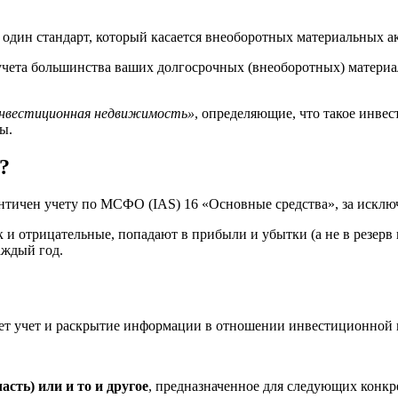
 один стандарт, который касается внеоборотных материальных а
учета большинства ваших долгосрочных (внеоборотных) материал
нвестиционная недвижимость»
, определяющие, что такое инв
ы.
?
ичен учету по МСФО (IAS) 16 «Основные средства», за исключ
к и отрицательные, попадают в прибыли и убытки (а не в резерв 
аждый год.
т учет и раскрытие информации в отношении инвестиционной
часть) или и то и другое
, предназначенное для следующих конкр