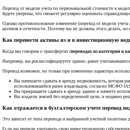
Переход от модели учета по первоначальной стоимости к модели
будете уверены, что сможете регулярно оценивать справедливу
Однако противоположное изменение (переход от модели учета 
активов в отчетности. Поэтому вы не должны этого делать, но 
Как перевести активы из и в инвестиционную не
Когда мы говорим о трансфертах (
переводах из категории в к
Например, вы реклассифицируете здание, ранее учитывавшеес
Перевод возможен, но только при изменении характера использ
Вы начинаете сдавать в аренду недвижимость, которая ра
использовавшейся ранее владельцем, согласно МСФО IAS
Вы прекращаете сдавать в аренду здание и начнете исполь
Вы владели землей без определенной цели, и недавно ре
Как отражается в бухгалтерском учете перевод н
Это зависит от типа перевода и выбранной учетной политики
Если вы решили учитывать свою инвестиционную собственность 