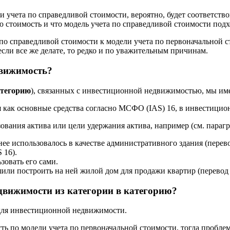
 учета по справедливой стоимости, вероятно, будет соответство
ю стоимость и что модель учета по справедливой стоимости под
по справедливой стоимости к модели учета по первоначальной с
если все же делате, то редко и по уважительным причинам.
движимость?
атегорию
), связанных с инвестиционной недвижимостью, мы им
я как основные средства согласно МСФО (IAS) 16, в инвестици
ования актива или цели удержания актива, например (см. парагр
нее использовалось в качестве административного здания (пере
 16).
зовать его сами.
шили построить на ней жилой дом для продажи квартир (перевод
едвижимости из категории в категорию?
 для инвестиционной недвижимости.
по модели учета по первоначальной стоимости, тогда проблем с