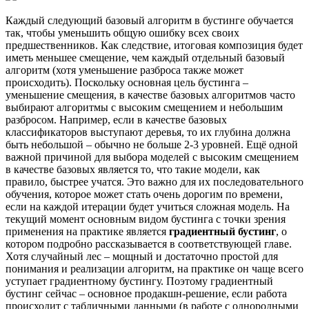
Каждый следующий базовый алгоритм в бустинге обучается
так, чтобы уменьшить общую ошибку всех своих
предшественников. Как следствие, итоговая композиция будет
иметь меньшее смещение, чем каждый отдельный базовый
алгоритм (хотя уменьшение разброса также может
происходить). Поскольку основная цель бустинга –
уменьшение смещения, в качестве базовых алгоритмов часто
выбирают алгоритмы с высоким смещением и небольшим
разбросом. Например, если в качестве базовых
классификаторов выступают деревья, то их глубина должна
быть небольшой – обычно не больше 2-3 уровней. Ещё одной
важной причиной для выбора моделей с высоким смещением
в качестве базовых является то, что такие модели, как
правило, быстрее учатся. Это важно для их последовательного
обучения, которое может стать очень дорогим по времени,
если на каждой итерации будет учиться сложная модель. На
текущий момент основным видом бустинга с точки зрения
применения на практике является
градиентный бустинг
, о
котором подробно рассказывается в соответствующей главе.
Хотя случайный лес – мощный и достаточно простой для
понимания и реализации алгоритм, на практике он чаще всего
уступает градиентному бустингу. Поэтому градиентный
бустинг сейчас – основное продакшн-решение, если работа
происходит с табличными данными (в работе с однородными