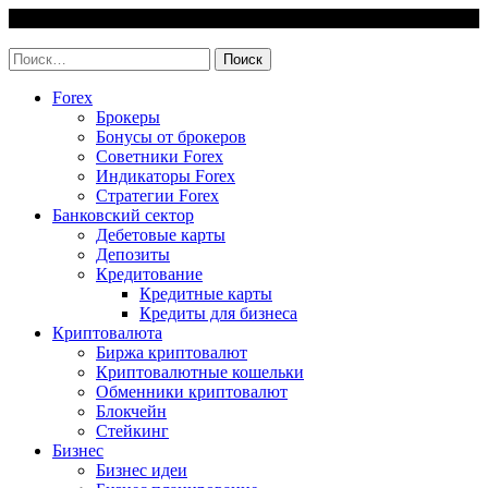
Skip
7 August, 2026
to
invest-easy.ru
content
Найти:
Forex
Брокеры
Бонусы от брокеров
Советники Forex
Индикаторы Forex
Стратегии Forex
Банковский сектор
Дебетовые карты
Депозиты
Кредитование
Кредитные карты
Кредиты для бизнеса
Криптовалюта
Биржа криптовалют
Криптовалютные кошельки
Обменники криптовалют
Блокчейн
Стейкинг
Бизнес
Бизнес идеи