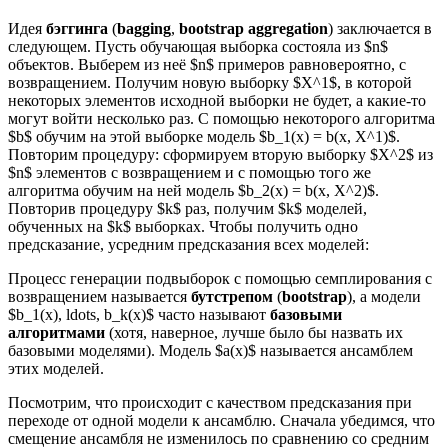
Идея
бэггинга
(
bagging
,
bootstrap aggregation
) заключается в
следующем. Пусть обучающая выборка состояла из $n$
объектов. Выберем из неё $n$ примеров равновероятно, с
возвращением. Получим новую выборку $X^1$, в которой
некоторых элементов исходной выборки не будет, а какие-то
могут войти несколько раз. С помощью некоторого алгоритма
$b$ обучим на этой выборке модель $b_1(x) = b(x, X^1)$.
Повторим процедуру: сформируем вторую выборку $X^2$ из
$n$ элементов с возвращением и с помощью того же
алгоритма обучим на ней модель $b_2(x) = b(x, X^2)$.
Повторив процедуру $k$ раз, получим $k$ моделей,
обученных на $k$ выборках. Чтобы получить одно
предсказание, усредним предсказания всех моделей:
Процесс генерации подвыборок с помощью семплирования с
возвращением называется
бутстрепом
(
bootstrap
), а модели
$b_1(x), ldots, b_k(x)$ часто называют
базовыми
алгоритмами
(хотя, наверное, лучше было бы назвать их
базовыми моделями). Модель $a(x)$ называется ансамблем
этих моделей.
Посмотрим, что происходит с качеством предсказания при
переходе от одной модели к ансамблю. Сначала убедимся, что
смещение ансамбля не изменилось по сравнению со средним