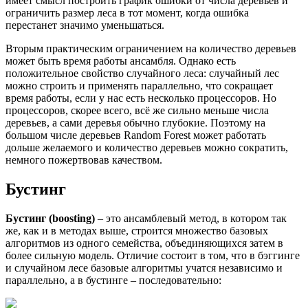
имеет смысл построить график ошибки от числа деревьев и
ограничить размер леса в тот момент, когда ошибка
перестанет значимо уменьшаться.
Вторым практическим ограничением на количество деревьев
может быть время работы ансамбля. Однако есть
положительное свойство случайного леса: случайный лес
можно строить и применять параллельно, что сокращает
время работы, если у нас есть несколько процессоров. Но
процессоров, скорее всего, всё же сильно меньше числа
деревьев, а сами деревья обычно глубокие. Поэтому на
большом числе деревьев Random Forest может работать
дольше желаемого и количество деревьев можно сократить,
немного пожертвовав качеством.
Бустинг
Бустинг (boosting)
– это ансамблевый метод, в котором так
же, как и в методах выше, строится множество базовых
алгоритмов из одного семейства, объединяющихся затем в
более сильную модель. Отличие состоит в том, что в бэггинге
и случайном лесе базовые алгоритмы учатся независимо и
параллельно, а в бустинге – последовательно: