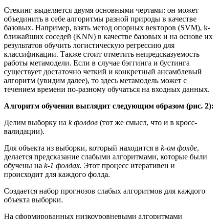
Стекинг выделяется двумя основными чертами: он может
объединить в себе алгоритмы разной природы в качестве
базовых. Например, взять метод опорных векторов (SVM), k-
ближайших соседей (KNN) в качестве базовых и на основе их
результатов обучить логистическую регрессию для
классификации. Также стоит отметить непредсказуемость
работы метамодели. Если в случае бэггинга и бустинга
существует достаточно четкий и конкретный ансамблевый
алгоритм (увидим далее), то здесь метамодель может с
течением времени по-разному обучаться на входных данных.
Алгоритм обучения выглядит следующим образом (рис. 2):
Делим выборку на
k фолдов
(тот же смысл, что и в кросс-
валидации).
Для объекта из выборки, который находится в
k-ом фолде
,
делается предсказание слабыми алгоритмами, которые были
обучены на
k-1 фолдах.
Этот процесс итеративен и
происходит для каждого фолда.
Создается набор прогнозов слабых алгоритмов для каждого
объекта выборки.
На сформированных низкоуровневыми алгоритмами