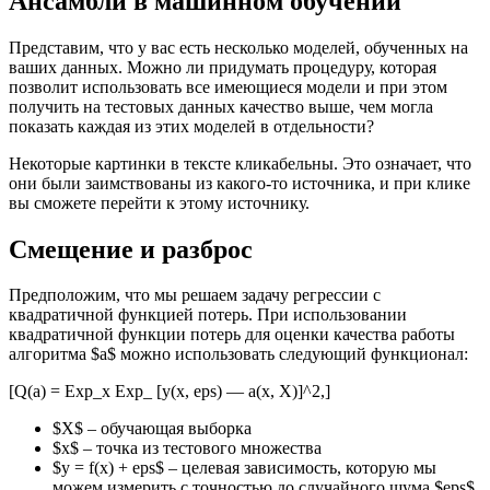
Ансамбли в машинном обучении
Представим, что у вас есть несколько моделей, обученных на
ваших данных. Можно ли придумать процедуру, которая
позволит использовать все имеющиеся модели и при этом
получить на тестовых данных качество выше, чем могла
показать каждая из этих моделей в отдельности?
Некоторые картинки в тексте кликабельны. Это означает, что
они были заимствованы из какого-то источника, и при клике
вы сможете перейти к этому источнику.
Смещение и разброс
Предположим, что мы решаем задачу регрессии с
квадратичной функцией потерь. При использовании
квадратичной функции потерь для оценки качества работы
алгоритма $a$ можно использовать следующий функционал:
[Q(a) = Exp_x Exp_ [y(x, eps) — a(x, X)]^2,]
$X$ – обучающая выборка
$x$ – точка из тестового множества
$y = f(x) + eps$ – целевая зависимость, которую мы
можем измерить с точностью до случайного шума $eps$