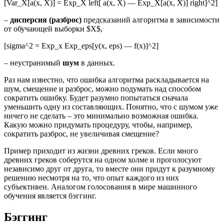
[Var_X[a(x, X)] = Exp_X left[ a(x, X) — Exp_X[a(x, X)] right]^2]
–
дисперсия (разброс)
предсказаний алгоритма в зависимости
от обучающей выборки $X$,
[sigma^2 = Exp_x Exp_eps[y(x, eps) — f(x)]^2]
– неустранимый
шум
в данных.
Раз нам известно, что ошибка алгоритма раскладывается на
шум, смещение и разброс, можно подумать над способом
сократить ошибку. Будет разумно попытаться сначала
уменьшить одну из составляющих. Понятно, что с шумом уже
ничего не сделать – это минимально возможная ошибка.
Какую можно придумать процедуру, чтобы, например,
сократить разброс, не увеличивая смещение?
Пример приходит из жизни древних греков. Если много
древних греков соберутся на одном холме и проголосуют
независимо друг от друга, то вместе они придут к разумному
решению несмотря на то, что опыт каждого из них
субъективен. Аналогом голосования в мире машинного
обучения является бэггинг.
Бэггинг