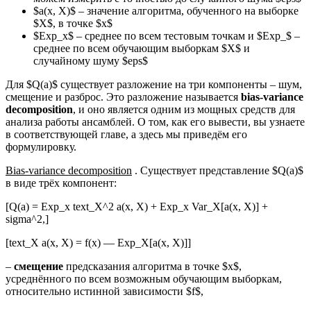
$a(x, X)$ – значение алгоритма, обученного на выборке
$X$, в точке $x$
$Exp_x$ – среднее по всем тестовым точкам и $Exp_$ –
среднее по всем обучающим выборкам $X$ и
случайному шуму $eps$
Для $Q(a)$ существует разложение на три компоненты – шум,
смещение и разброс. Это разложение называется
bias-variance
decomposition
, и оно является одним из мощных средств для
анализа работы ансамблей. О том, как его вывести, вы узнаете
в соответствующей главе, а здесь мы приведём его
формулировку.
Bias-variance decomposition
. Существует представление $Q(a)$
в виде трёх компонент:
[Q(a) = Exp_x text_X^2 a(x, X) + Exp_x Var_X[a(x, X)] +
sigma^2,]
[text_X a(x, X) = f(x) — Exp_X[a(x, X)]]
–
смещение
предсказания алгоритма в точке $x$,
усреднённого по всем возможным обучающим выборкам,
относительно истинной зависимости $f$,