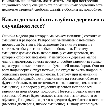
Внимательный читатель мог заметить, что при построении
случайного леса у специалиста по машинному обучению есть
несколько степеней свободы. Давайте обсудим их подробнее.
Какая должна быть глубина деревьев в
случайном лесе?
Ошибка модели (на которую мы можем повлиять) состоит из
смещения и разброса. Разброс мы уменьшаем с помощью
процедуры бэггинга. На смещение бэггинг не влияет, а
хочется, чтобы у леса оно было небольшим. Поэтому
смещение должно быть небольшим у самих деревьев, из
которых строится ансамбль. У неглубоких деревьев малое
число параметров, то есть дерево способно запомнить только
верхнеуровневые статистики обучающей подвыборки. Они во
всех подвыборках будут похожи, но будут не очень подробно
описывать целевую зависимость. Поэтому при изменении
обучающей подвыборки предсказание на тестовом объекте
будет стабильным, но не точным (низкая дисперсия, высокое
смещение). Наоборот, у глубоких деревьев нет проблем
запомнить подвыборку подробно. Поэтому предсказание на
тестовом объекте будет сильнее меняться в зависимости от
обучающей подвыборки, зато в среднем будет близко к истине
(высокая дисперсия, низкое смещение). Вывод: используем