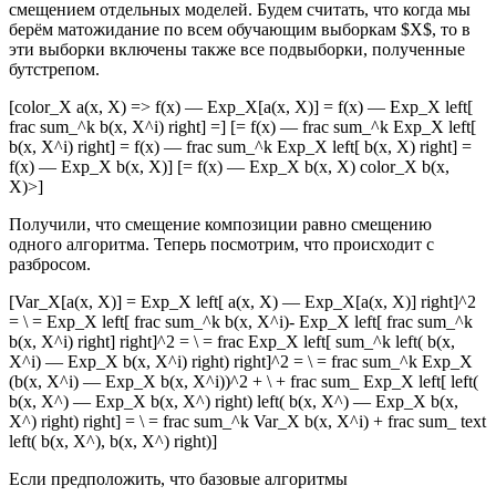
смещением отдельных моделей. Будем считать, что когда мы
берём матожидание по всем обучающим выборкам $X$, то в
эти выборки включены также все подвыборки, полученные
бутстрепом.
[color_X a(x, X) => f(x) — Exp_X[a(x, X)] = f(x) — Exp_X left[
frac sum_^k b(x, X^i) right] =] [= f(x) — frac sum_^k Exp_X left[
b(x, X^i) right] = f(x) — frac sum_^k Exp_X left[ b(x, X) right] =
f(x) — Exp_X b(x, X)] [= f(x) — Exp_X b(x, X) color_X b(x,
X)>]
Получили, что смещение композиции равно смещению
одного алгоритма. Теперь посмотрим, что происходит с
разбросом.
[Var_X[a(x, X)] = Exp_X left[ a(x, X) — Exp_X[a(x, X)] right]^2
= \ = Exp_X left[ frac sum_^k b(x, X^i)- Exp_X left[ frac sum_^k
b(x, X^i) right] right]^2 = \ = frac Exp_X left[ sum_^k left( b(x,
X^i) — Exp_X b(x, X^i) right) right]^2 = \ = frac sum_^k Exp_X
(b(x, X^i) — Exp_X b(x, X^i))^2 + \ + frac sum_ Exp_X left[ left(
b(x, X^) — Exp_X b(x, X^) right) left( b(x, X^) — Exp_X b(x,
X^) right) right] = \ = frac sum_^k Var_X b(x, X^i) + frac sum_ text
left( b(x, X^), b(x, X^) right)]
Если предположить, что базовые алгоритмы