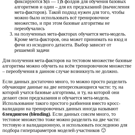
фиксируются $(n — 1)$ фолдов для обучения базовых
алгоритмов и один – для их предсказаний (вычисления
мета-факторов). Такой подход нужен для того, чтобы
можно было использовать всё тренировочное
множество, и при этом базовые алгоритмы не
переобучались
на полученных мета-факторах обучается мета-модель.
Кроме мета-факторов, она может принимать на вход и
фичи из исходного датасета. Выбор зависит от
решаемой задачи
Для получения мета-факторов на тестовом множестве базовые
алгоритмы можно обучить на всём тренировочном множестве
– переобучения в данном случае возникнуть не должно.
Если данных достаточно много, то можно просто разделить
обучающие данные на две непересекающиеся части: ту, на
которой учатся базовые алгортимы, и ту, на которой они
делают свои предсказания и обучается мета-модель.
Использование такого простого разбиения вместо кросс-
валидации на тренировочных данных иногда называют
блендингом (blending)
. Если данных совсем много, то
тестовое множество тоже можно разделить на две части:
тестовую и валидационную, и использовать последнюю для
подбора гиперпараметров моделей-участников 🙂