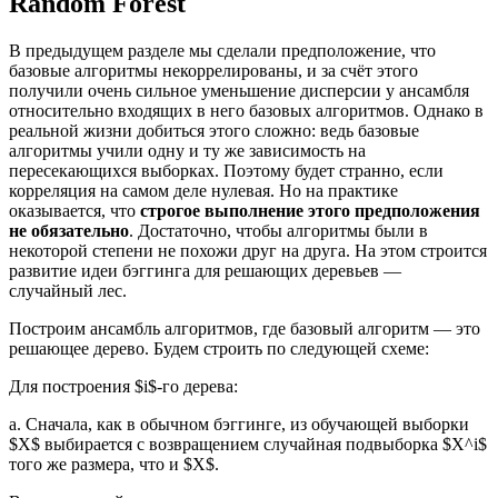
Random Forest
В предыдущем разделе мы сделали предположение, что
базовые алгоритмы некоррелированы, и за счёт этого
получили очень сильное уменьшение дисперсии у ансамбля
относительно входящих в него базовых алгоритмов. Однако в
реальной жизни добиться этого сложно: ведь базовые
алгоритмы учили одну и ту же зависимость на
пересекающихся выборках. Поэтому будет странно, если
корреляция на самом деле нулевая. Но на практике
оказывается, что
строгое выполнение этого предположения
не обязательно
. Достаточно, чтобы алгоритмы были в
некоторой степени не похожи друг на друга. На этом строится
развитие идеи бэггинга для решающих деревьев —
случайный лес.
Построим ансамбль алгоритмов, где базовый алгоритм — это
решающее дерево. Будем строить по следующей схеме:
Для построения $i$-го дерева:
а. Сначала, как в обычном бэггинге, из обучающей выборки
$X$ выбирается с возвращением случайная подвыборка $X^i$
того же размера, что и $X$.