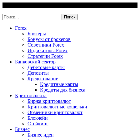
Skip
7 August, 2026
to
invest-easy.ru
content
Найти:
Forex
Брокеры
Бонусы от брокеров
Советники Forex
Индикаторы Forex
Стратегии Forex
Банковский сектор
Дебетовые карты
Депозиты
Кредитование
Кредитные карты
Кредиты для бизнеса
Криптовалюта
Биржа криптовалют
Криптовалютные кошельки
Обменники криптовалют
Блокчейн
Стейкинг
Бизнес
Бизнес идеи