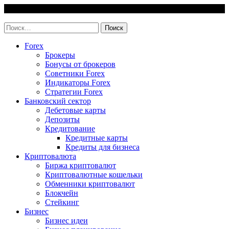
Skip
9 August, 2026
to
invest-easy.ru
content
Найти:
Forex
Брокеры
Бонусы от брокеров
Советники Forex
Индикаторы Forex
Стратегии Forex
Банковский сектор
Дебетовые карты
Депозиты
Кредитование
Кредитные карты
Кредиты для бизнеса
Криптовалюта
Биржа криптовалют
Криптовалютные кошельки
Обменники криптовалют
Блокчейн
Стейкинг
Бизнес
Бизнес идеи