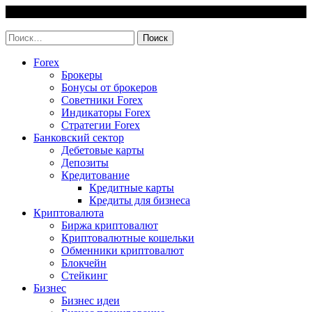
Skip
10 August, 2026
to
invest-easy.ru
content
Найти:
Forex
Брокеры
Бонусы от брокеров
Советники Forex
Индикаторы Forex
Стратегии Forex
Банковский сектор
Дебетовые карты
Депозиты
Кредитование
Кредитные карты
Кредиты для бизнеса
Криптовалюта
Биржа криптовалют
Криптовалютные кошельки
Обменники криптовалют
Блокчейн
Стейкинг
Бизнес
Бизнес идеи