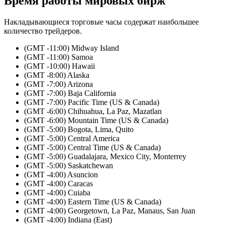
Время работы мировых бирж
Накладывающиеся торговые часы содержат наибольшее
количество трейдеров.
(GMT -11:00) Midway Island
(GMT -11:00) Samoa
(GMT -10:00) Hawaii
(GMT -8:00) Alaska
(GMT -7:00) Arizona
(GMT -7:00) Baja California
(GMT -7:00) Pacific Time (US & Canada)
(GMT -6:00) Chihuahua, La Paz, Mazatlan
(GMT -6:00) Mountain Time (US & Canada)
(GMT -5:00) Bogota, Lima, Quito
(GMT -5:00) Central America
(GMT -5:00) Central Time (US & Canada)
(GMT -5:00) Guadalajara, Mexico City, Monterrey
(GMT -5:00) Saskatchewan
(GMT -4:00) Asuncion
(GMT -4:00) Caracas
(GMT -4:00) Cuiaba
(GMT -4:00) Eastern Time (US & Canada)
(GMT -4:00) Georgetown, La Paz, Manaus, San Juan
(GMT -4:00) Indiana (East)