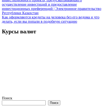
инвестиционного проекта, предусматривающего
по
осуществление инвестиций и предоставление
записям
инвестиционных преференций | Электронное правительство
Республики Казахстан
Как оформляются кредиты на человека без его ведома и что
делать, если вы попали в подобную ситуацию
Курсы валют
Поиск
Поиск