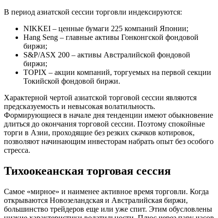
В период азиатской сессии торговли индексируются:
NIKKEI – ценные бумаги 225 компаний Японии;
Hang Seng – главные активы Гонконгской фондовой
биржи;
S&P/ASX 200 – активы Австралийской фондовой
биржи;
TOPIX – акции компаний, торгуемых на первой секции
Токийской фондовой биржи.
Характерной чертой азиатской торговой сессии являются
предсказуемость и невысокая волатильность.
Формирующиеся в начале дня тенденции имеют обыкновение
длиться до окончания торговой сессии. Поэтому спокойные
торги в Азии, проходящие без резких скачков котировок,
позволяют начинающим инвесторам набрать опыт без особого
стресса.
Тихоокеанская торговая сессия
Самое «мирное» и наименее активное время торговли. Когда
открываются Новозеландская и Австралийская биржи,
большинство трейдеров еще или уже спит. Этим обусловлены
низкие характеристики волатильности. Плюс через пару часов