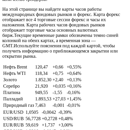
На этой странице вы найдете карты часов работы
международных фондовых рынков и форекс. Карта форекс
отображает все 4 торговые сессии форекс и часы их
наложения. Карта рабочих часов фондовых рынков
отображает торговые часы основных валютных
бирж.Текущие временные рамки обозначены темно синей
колонкой на обеих картах, а временная зона —
GMT.Используйте пояснения под каждой картой, чтобы
получить информацию о приближающемся закрытии или
открытии рынка.
Нефть Brent
120,47
+0,66
+0,55%
Нефть WTI
118,34
+0,75
+0,64%
Золото
1.852,30
+2,40
+0,13%
Серебро
21,920
+0,035
+0,16%
Платина
949,55
-1,55
-0,16%
Палладий
1.893,53
+27,03
+1,45%
Природный газ
7,463
-0,001
-0,01%
EUR/USD
1,0505
-0,0042
-0,39%
USD/RUB
56,7728
+0,2728
+0,48%
EUR/RUB
59,619
+1,737
+3,00%