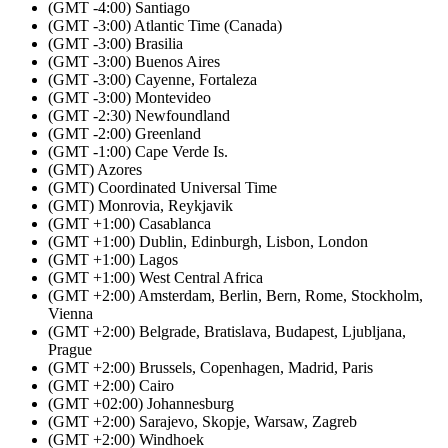
(GMT -4:00) Santiago
(GMT -3:00) Atlantic Time (Canada)
(GMT -3:00) Brasilia
(GMT -3:00) Buenos Aires
(GMT -3:00) Cayenne, Fortaleza
(GMT -3:00) Montevideo
(GMT -2:30) Newfoundland
(GMT -2:00) Greenland
(GMT -1:00) Cape Verde Is.
(GMT) Azores
(GMT) Coordinated Universal Time
(GMT) Monrovia, Reykjavik
(GMT +1:00) Casablanca
(GMT +1:00) Dublin, Edinburgh, Lisbon, London
(GMT +1:00) Lagos
(GMT +1:00) West Central Africa
(GMT +2:00) Amsterdam, Berlin, Bern, Rome, Stockholm,
Vienna
(GMT +2:00) Belgrade, Bratislava, Budapest, Ljubljana,
Prague
(GMT +2:00) Brussels, Copenhagen, Madrid, Paris
(GMT +2:00) Cairo
(GMT +02:00) Johannesburg
(GMT +2:00) Sarajevo, Skopje, Warsaw, Zagreb
(GMT +2:00) Windhoek