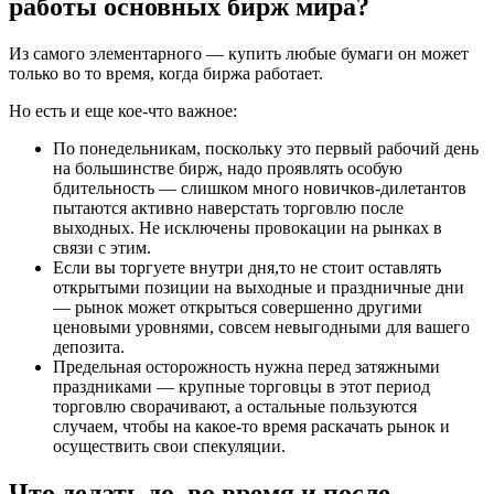
работы основных бирж мира?
Из самого элементарного — купить любые бумаги он может
только во то время, когда биржа работает.
Но есть и еще кое-что важное:
По понедельникам, поскольку это первый рабочий день
на большинстве бирж, надо проявлять особую
бдительность — слишком много новичков-дилетантов
пытаются активно наверстать торговлю после
выходных. Не исключены провокации на рынках в
связи с этим.
Если вы торгуете внутри дня,то не стоит оставлять
открытыми позиции на выходные и праздничные дни
— рынок может открыться совершенно другими
ценовыми уровнями, совсем невыгодными для вашего
депозита.
Предельная осторожность нужна перед затяжными
праздниками — крупные торговцы в этот период
торговлю сворачивают, а остальные пользуются
случаем, чтобы на какое-то время раскачать рынок и
осуществить свои спекуляции.
Что делать до, во время и после