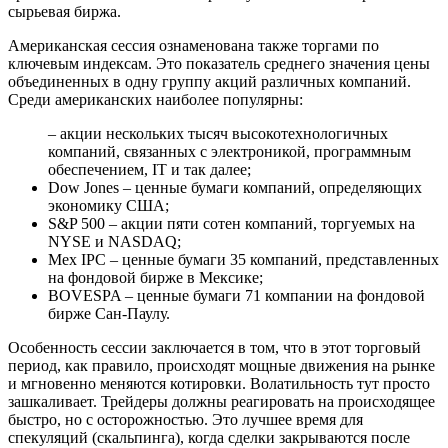
сырьевая биржа.
Американская сессия ознаменована также торгами по
ключевым индексам. Это показатель среднего значения цены
объединенных в одну группу акций различных компаний.
Среди американских наиболее популярны:
– акции нескольких тысяч высокотехнологичных
компаний, связанных с электроникой, программным
обеспечением, IT и так далее;
Dow Jones – ценные бумаги компаний, определяющих
экономику США;
S&P 500 – акции пяти сотен компаний, торгуемых на
NYSE и NASDAQ;
Mex IPC – ценные бумаги 35 компаний, представленных
на фондовой бирже в Мексике;
BOVESPA – ценные бумаги 71 компании на фондовой
бирже Сан-Паулу.
Особенность сессии заключается в том, что в этот торговый
период, как правило, происходят мощные движения на рынке
и мгновенно меняются котировки. Волатильность тут просто
зашкаливает. Трейдеры должны реагировать на происходящее
быстро, но с осторожностью. Это лучшее время для
спекуляций (скальпинга), когда сделки закрываются после