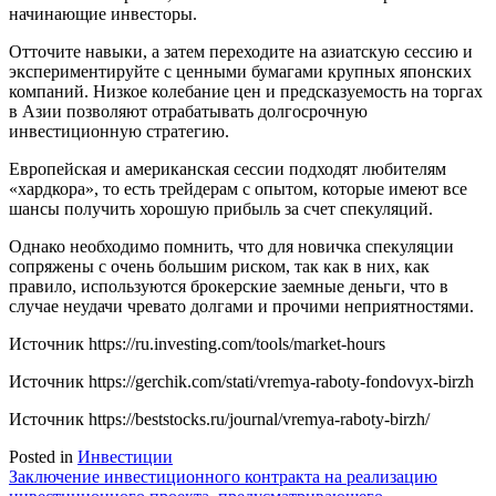
начинающие инвесторы.
Отточите навыки, а затем переходите на азиатскую сессию и
экспериментируйте с ценными бумагами крупных японских
компаний. Низкое колебание цен и предсказуемость на торгах
в Азии позволяют отрабатывать долгосрочную
инвестиционную стратегию.
Европейская и американская сессии подходят любителям
«хардкора», то есть трейдерам с опытом, которые имеют все
шансы получить хорошую прибыль за счет спекуляций.
Однако необходимо помнить, что для новичка спекуляции
сопряжены с очень большим риском, так как в них, как
правило, используются брокерские заемные деньги, что в
случае неудачи чревато долгами и прочими неприятностями.
Источник
https://ru.investing.com/tools/market-hours
Источник
https://gerchik.com/stati/vremya-raboty-fondovyx-birzh
Источник
https://beststocks.ru/journal/vremya-raboty-birzh/
Posted in
Инвестиции
Навигация
Заключение инвестиционного контракта на реализацию