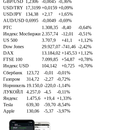
GBP/USD
1,2306
-0,0045
-0,36%
USD/TRY
17,3199
+0,0159
+0,09%
USD/JPY
134,38
+2,17
+1,65%
AUD/USD
0,6995
-0,0049
-0,69%
РТС
1.308,35
-8,40
-0,64%
Индекс Мосбиржи
2.357,74
-12,01
-0,51%
US 500
3.707,9
+41,1
+1,12%
Dow Jones
29.927,07
-741,46
-2,42%
DAX
13.184,02
+145,53
+1,12%
FTSE 100
7.099,85
+54,87
+0,78%
Индекс USD
104,142
+0,725
+0,70%
Сбербанк
123,72
-0,01
-0,01%
Газпром
314,72
-2,27
-0,72%
Норникель
19.150,0
-220,0
-1,14%
ЛУКОЙЛ
4.257,0
-4,5
-0,11%
Яндекс
1.475,6
+19,4
+1,33%
Tesla
639,30
-59,70
-8,54%
Apple
130,06
-5,37
-3,97%