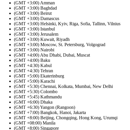
(GMT +3:00) Amman
(GMT +3:00) Baghdad
(GMT +3:00) Beirut
(GMT +3:00) Damascus
(GMT +3:00) Helsinki, Kyiv, Riga, Sofia, Tallinn, Vilnius
(GMT +3:00) Istanbul
(GMT +3:00) Jerusalem
(GMT +3:00) Kuwait, Riyadh
(GMT +3:00) Moscow, St. Petersburg, Volgograd
(GMT +3:00) Nairobi
(GMT +4:00) Abu Dhabi, Dubai, Muscat
(GMT +4:00) Baku
(GMT +4:30) Kabul
(GMT +4:30) Tehran
(GMT +5:00) Ekaterinburg
(GMT +5:00) Karachi
(GMT +5:30) Chennai, Kolkata, Mumbai, New Delhi
(GMT +5:30) Colombo
(GMT +5:45) Kathmandu
(GMT +6:00) Dhaka
(GMT +6:30) Yangon (Rangoon)
(GMT +7:00) Bangkok, Hanoi, Jakarta
(GMT +8:00) Beijing, Chongqing, Hong Kong, Urumqi
(GMT +08:00) Manila
(GMT +8:00) Singapore