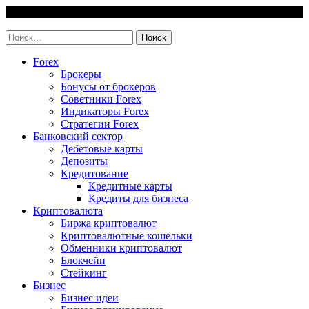
Skip
9 August, 2026
to
invest-easy.ru
content
Найти:
Forex
Брокеры
Бонусы от брокеров
Советники Forex
Индикаторы Forex
Стратегии Forex
Банковский сектор
Дебетовые карты
Депозиты
Кредитование
Кредитные карты
Кредиты для бизнеса
Криптовалюта
Биржа криптовалют
Криптовалютные кошельки
Обменники криптовалют
Блокчейн
Стейкинг
Бизнес
Бизнес идеи