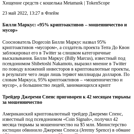
Хищение средств с кошелька Metamask | TokenScope
23 май 2022, 13:27 в Флейм
Билли Маркус: «95% криптоактивов – мошенничество и
мусор»
Сооснователь Dogecoin Билли Маркус назвал 95%
криптоактивов «мусором», а создатель проекта Terra До Квон
заблокировал его в Twitter за слишком категоричные
высказывания. Билли Маркус (Billy Marcus), известный под
псевдонимом Shibetoshi Nakamoto, выразил мнение в Twitter
по поводу вложений инвесторов в криптовалютные проекты,
в результате чего люди лишь теряют миллиарды долларов. По
словам Маркуса, 95% криптоактивов – «мошенничество и
мусор», а большинство людей, занимающихся крипт
Трейдер Джереми Спенс приговорен к 42 месяцам тюрьмы
за мошенничество
Американский криптовалютный трейдер Джереми Спенс,
известный под псевдонимом «Coin Signals», получил 42
месяца тюрьмы за мошенничество на $5 млн. Министерство
юстиции обвинило Джереми Спенса (Jeremy Spence) в обмане