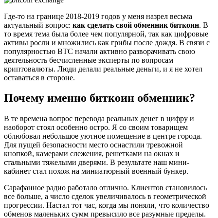
Где-то на границе 2018-2019 годов у меня назрел весьма
актуальный вопрос:
как сделать свой обменник биткоин
. В
то время тема была более чем популярной, так как цифровые
активы росли и множились как грибы после дождя. В связи с
популярностью BTC начали активно разворачивать свою
деятельность бесчисленные эксперты по вопросам
криптовалюты. Люди делали реальные деньги, и я не хотел
оставаться в стороне.
Почему именно биткоин обменник?
В те времена вопрос перевода реальных денег в цифру и
наоборот стоял особенно остро. Я со своим товарищем
облюбовал небольшое уютное помещение в центре города.
Для пущей безопасности место оснастили тревожной
кнопкой, камерами слежения, решетками на окнах и
стальными тяжелыми дверями. В результате наш мини-
кабинет стал похож на миниатюрный военный бункер.
Сарафанное радио работало отлично. Клиентов становилось
все больше, а число сделок увеличивалось в геометрической
прогрессии. Настал тот час, когда мы поняли, что количество
обменов маленьких сумм превысило все разумные пределы.