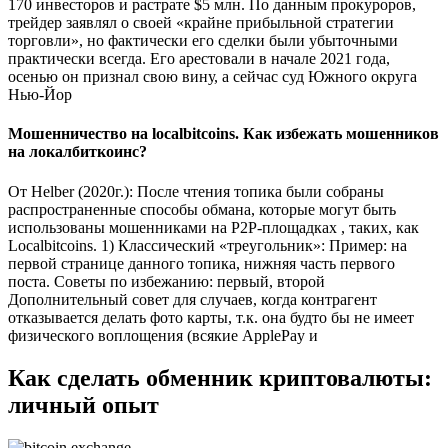
170 инвесторов и растрате $5 млн. По данным прокуроров,
трейдер заявлял о своей «крайне прибыльной стратегии
торговли», но фактически его сделки были убыточными
практически всегда. Его арестовали в начале 2021 года,
осенью он признал свою вину, а сейчас суд Южного округа
Нью-Йор
Мошенничество на localbitcoins. Как избежать мошенников
на локалбиткоинс?
От Helber (2020г.): После чтения топика были собраны
распространенные способы обмана, которые могут быть
использованы мошенниками на P2P-площадках , таких, как
Localbitcoins. 1) Классический «треугольник»: Пример: на
первой странице данного топика, нижняя часть первого
поста. Советы по избежанию: первый, второй
Дополнительный совет для случаев, когда контрагент
отказывается делать фото карты, т.к. она будто бы не имеет
физического воплощения (всякие ApplePay и
Как сделать обменник криптовалюты:
личный опыт