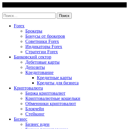
Skip
9 August, 2026
to
invest-easy.ru
content
Найти:
Forex
Брокеры
Бонусы от брокеров
Советники Forex
Индикаторы Forex
Стратегии Forex
Банковский сектор
Дебетовые карты
Депозиты
Кредитование
Кредитные карты
Кредиты для бизнеса
Криптовалюта
Биржа криптовалют
Криптовалютные кошельки
Обменники криптовалют
Блокчейн
Стейкинг
Бизнес
Бизнес идеи