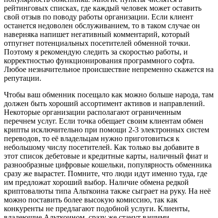
рейтинговых списках, где каждый человек может оставить
свой отзыв по поводу работы организации. Если клиент
останется недоволен обслуживанием, то в таком случае он
наверняка напишет негативный комментарий, который
отпугнет потенциальных посетителей обменной точки.
Поэтому я рекомендую следить за скоростью работы, и
корректностью функционирования программного софта.
Любое незначительное происшествие непременно скажется на
репутации.
Чтобы ваш обменник посещало как можно больше народа, там
должен быть хороший ассортимент активов и направлений.
Некоторые организации располагают ограниченным
перечнем услуг. Если точка обещает своим клиентам обмен
крипты исключительно при помощи 2-3 электронных систем
переводов, то её владельцам нужно приготовиться к
небольшому числу посетителей. Как только вы добавите в
этот список дебетовые и кредитные карты, наличный фиат и
разнообразные цифровые кошельки, популярность обменника
сразу же вырастет. Помните, что люди идут именно туда, где
им предложат хороший выбор. Наличие обмена редкой
криптовалюты типа Альткоина также сыграет на руку. На неё
можно поставить более высокую комиссию, так как
конкуренты не предлагают подобной услуги. Клиенты,
владеющие Альткоином, сразу же станут вашими