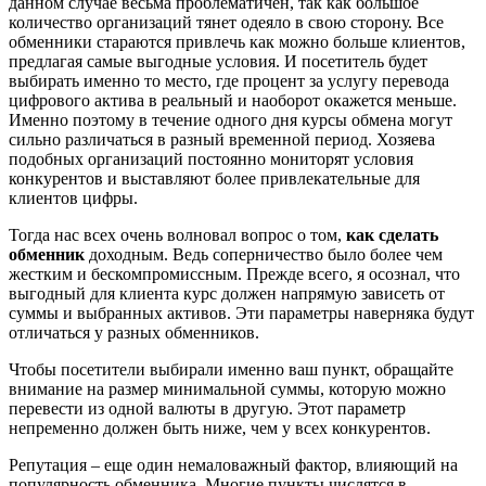
данном случае весьма проблематичен, так как большое
количество организаций тянет одеяло в свою сторону. Все
обменники стараются привлечь как можно больше клиентов,
предлагая самые выгодные условия. И посетитель будет
выбирать именно то место, где процент за услугу перевода
цифрового актива в реальный и наоборот окажется меньше.
Именно поэтому в течение одного дня курсы обмена могут
сильно различаться в разный временной период. Хозяева
подобных организаций постоянно мониторят условия
конкурентов и выставляют более привлекательные для
клиентов цифры.
Тогда нас всех очень волновал вопрос о том,
как сделать
обменник
доходным. Ведь соперничество было более чем
жестким и бескомпромиссным. Прежде всего, я осознал, что
выгодный для клиента курс должен напрямую зависеть от
суммы и выбранных активов. Эти параметры наверняка будут
отличаться у разных обменников.
Чтобы посетители выбирали именно ваш пункт, обращайте
внимание на размер минимальной суммы, которую можно
перевести из одной валюты в другую. Этот параметр
непременно должен быть ниже, чем у всех конкурентов.
Репутация – еще один немаловажный фактор, влияющий на
популярность обменника. Многие пункты числятся в