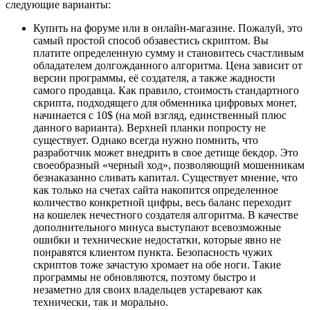
следующие варианты:
Купить на форуме или в онлайн-магазине. Пожалуй, это
самый простой способ обзавестись скриптом. Вы
платите определенную сумму и становитесь счастливым
обладателем долгожданного алгоритма. Цена зависит от
версии программы, её создателя, а также жадности
самого продавца. Как правило, стоимость стандартного
скрипта, подходящего для обменника цифровых монет,
начинается с 10$ (на мой взгляд, единственный плюс
данного варианта). Верхней планки попросту не
существует. Однако всегда нужно помнить, что
разработчик может внедрить в свое детище бекдор. Это
своеобразный «черный ход», позволяющий мошенникам
безнаказанно сливать капитал. Существует мнение, что
как только на счетах сайта накопится определенное
количество конкретной цифры, весь баланс переходит
на кошелек нечестного создателя алгоритма. В качестве
дополнительного минуса выступают всевозможные
ошибки и технические недостатки, которые явно не
понравятся клиентом пункта. Безопасность чужих
скриптов тоже зачастую хромает на обе ноги. Такие
программы не обновляются, поэтому быстро и
незаметно для своих владельцев устаревают как
технически, так и морально.