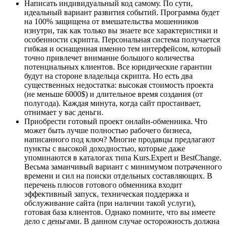
Написать индивидуальный код самому. По сути,
идеальный вариант развития событий. Программа будет
на 100% защищена от вмешательства мошенников
изнутри, так как только вы знаете все характеристики и
особенности скрипта. Персональная система получается
гибкая и оснащенная именно тем интерфейсом, который
точно привлечет внимание большого количества
потенциальных клиентов. Все юридические гарантии
будут на стороне владельца скрипта. Но есть два
существенных недостатка: высокая стоимость проекта
(не меньше 6000$) и длительное время создания (от
полугода). Каждая минута, когда сайт простаивает,
отнимает у вас деньги.
Приобрести готовый проект онлайн-обменника. Что
может быть лучше полностью рабочего бизнеса,
написанного под ключ? Многие продавцы предлагают
пункты с высокой доходностью, которые даже
упоминаются в каталогах типа Kurs.Expert и BestChange.
Весьма заманчивый вариант с минимумом потраченного
времени и сил на поиски отдельных составляющих. В
перечень плюсов готового обменника входит
эффективный запуск, техническая поддержка и
обслуживание сайта (при наличии такой услуги),
готовая база клиентов. Однако помните, что вы имеете
дело с деньгами. В данном случае осторожность должна