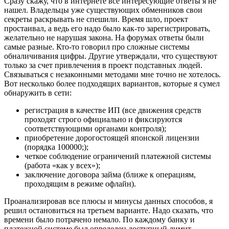
Сразу скажу, что в интернете все интересующие ответы я не
нашел. Владельцы уже существующих обменников свои
секреты раскрывать не спешили. Время шло, проект
простаивал, а ведь его надо было как-то зарегистрировать,
желательно не нарушая закона. На форумах ответы были
самые разные. Кто-то говорил про сложные системы
обналичивания цифры. Другие утверждали, что существуют
только за счет привлечения в проект подставных людей.
Связываться с незаконными методами мне точно не хотелось.
Вот несколько более подходящих вариантов, которые я сумел
обнаружить в сети:
регистрация в качестве ИП (все движения средств
проходят строго официально и фиксируются
соответствующими органами контроля);
приобретение дорогостоящей японской лицензии
(порядка 100000;);
четкое соблюдение ограничений платежной системы
(работа «как у всех»);
заключение договора займа (ближе к операциям,
проходящим в режиме офлайн).
Проанализировав все плюсы и минусы данных способов, я
решил остановиться на третьем варианте. Надо сказать, что
времени было потрачено немало. По каждому банку и
платежной системе был определен доступный лимит