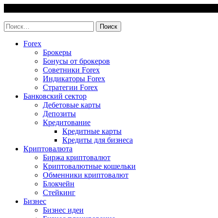
Skip
6 August, 2026
to
invest-easy.ru
content
Найти:
Forex
Брокеры
Бонусы от брокеров
Советники Forex
Индикаторы Forex
Стратегии Forex
Банковский сектор
Дебетовые карты
Депозиты
Кредитование
Кредитные карты
Кредиты для бизнеса
Криптовалюта
Биржа криптовалют
Криптовалютные кошельки
Обменники криптовалют
Блокчейн
Стейкинг
Бизнес
Бизнес идеи