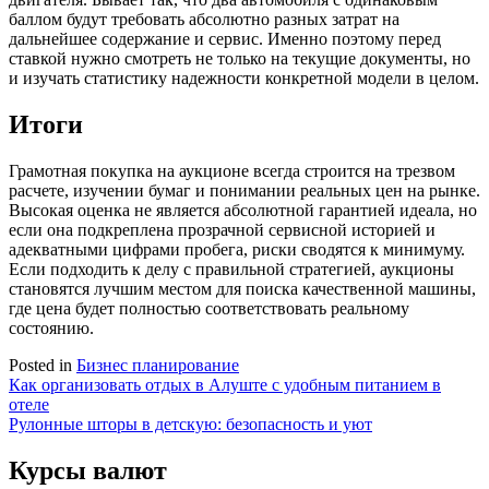
баллом будут требовать абсолютно разных затрат на
дальнейшее содержание и сервис. Именно поэтому перед
ставкой нужно смотреть не только на текущие документы, но
и изучать статистику надежности конкретной модели в целом.
Итоги
Грамотная покупка на аукционе всегда строится на трезвом
расчете, изучении бумаг и понимании реальных цен на рынке.
Высокая оценка не является абсолютной гарантией идеала, но
если она подкреплена прозрачной сервисной историей и
адекватными цифрами пробега, риски сводятся к минимуму.
Если подходить к делу с правильной стратегией, аукционы
становятся лучшим местом для поиска качественной машины,
где цена будет полностью соответствовать реальному
состоянию.
Posted in
Бизнес планирование
Навигация
Как организовать отдых в Алуште с удобным питанием в
отеле
по
Рулонные шторы в детскую: безопасность и уют
записям
Курсы валют