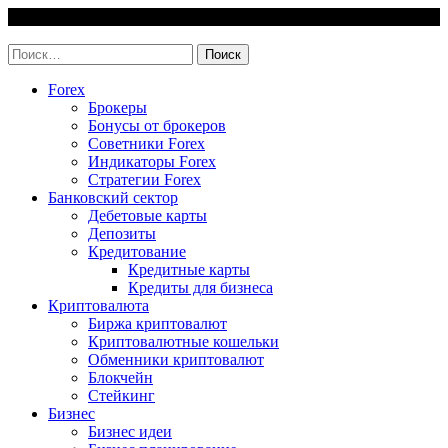
Skip
7 August, 2026
to
invest-easy.ru
content
Найти:
Forex
Брокеры
Бонусы от брокеров
Советники Forex
Индикаторы Forex
Стратегии Forex
Банковский сектор
Дебетовые карты
Депозиты
Кредитование
Кредитные карты
Кредиты для бизнеса
Криптовалюта
Биржа криптовалют
Криптовалютные кошельки
Обменники криптовалют
Блокчейн
Стейкинг
Бизнес
Бизнес идеи