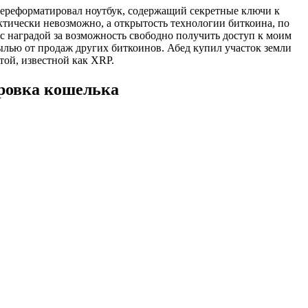
 переформатировал ноутбук, содержащий секретные ключи к
актически невозможно, а открытость технологии биткоина, по
с наградой за возможность свободно получить доступ к моим
ылью от продаж других биткоинов. Абед купил участок земли
той, известной как XRP.
ровка кошелька