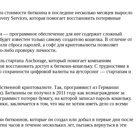
а стоимости биткоина в последние несколько месяцев выросло
very Services, которая помогает восстановить потерянные
гии — программное обеспечение для нее содержит сложный
будет известен только самому создателю кошелка. В отличие от
или сброса паролей, а софт для криптовалюты позволяет
ю-либо проверку личности.
ь стартапа Anchorage, который помогает компаниям
ов восстановить доступ к биткоин-кошельку. С трудностями в
ию сохранности цифровой валюты на аутсорсинг — стартапам и
бственной криптовалюте. Так, программист из Германии
). Биткоины он получил в 2011 году как вознаграждение за
граммист потерял бумагу, на которой записал пароль кошельку.
нки, заключается в том, что мы не хотим иметь дело со всеми
и биткоинов, которые он создал или добыл в первые дни после
ни часов в течение нескольких лет, пытаясь вернуться в эти