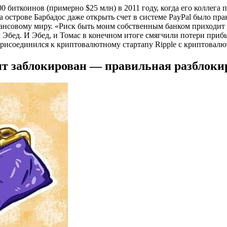
0 биткоинов (примерно $25 млн) в 2011 году, когда его коллега
а острове Барбадос даже открыть счет в системе PayPal было пр
ансовому миру. «Риск быть моим собственным банком приходит 
 Эбед. И Эбед, и Томас в конечном итоге смягчили потери приб
у присоединился к криптовалютному стартапу Ripple с криптовалю
т заблокирован — правильная разблоки