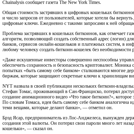
Chainalysis сообщает газета The New York Times.
Общая стоимость застрявших в цифровых кошельках биткоинов 
и число запросов от пользователей, которые хотели бы вернуть
цифровые ключи. Ежедневно с такими запросами к ней обращаетс
Проблема застрявших в кошельках биткоинов, как отмечает га
алгоритм, позволяющий создать собственный адрес (логин) для
банков, сервисов онлайн-кошельков и платежных систем, в ин
любому человеку создать биткоин-кошелек без необходимости 
«Даже искушенные инвесторы совершенно неспособны управля
обеспечить сохранность и безопасность криптовалют. Моника о
попытках «быть самому себе банком» сталкиваются многие дер
биржам, которые защищают секретные ключи к хранилищам вир
NYT назвала в своей публикации нескольких биткоин-владельц
Стефан Томас, проживающий в Сан-Франциско, потерял доступ к
создание анимационного видео «Что такое биткоин?», которое з
По словам Томаса, идея быть самому себе банком аналогична иде
теми вещами, которые делают банки», — отметил он.
Брэд Ясар, предприниматель из Лос-Анджелеса, вынужден держ
создания этой валюты. Он потерял свои пароли много лет назад
кошельки», — сказал он.