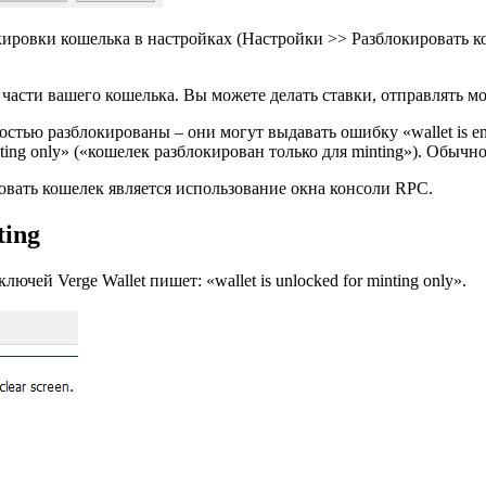
ровки кошелька в настройках (Настройки >> Разблокировать ко
 части вашего кошелька. Вы можете делать ставки, отправлять м
стью разблокированы – они могут выдавать ошибку «wallet is enc
nting only» («кошелек разблокирован только для minting»). Обычн
вать кошелек является использование окна консоли RPC.
ting
ей Verge Wallet пишет: «wallet is unlocked for minting only».