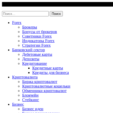
Skip
7 August, 2026
to
invest-easy.ru
content
Найти:
Forex
Брокеры
Бонусы от брокеров
Советники Forex
Индикаторы Forex
Стратегии Forex
Банковский сектор
Дебетовые карты
Депозиты
Кредитование
Кредитные карты
Кредиты для бизнеса
Криптовалюта
Биржа криптовалют
Криптовалютные кошельки
Обменники криптовалют
Блокчейн
Стейкинг
Бизнес
Бизнес идеи