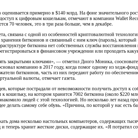
оценивается примерно в $140 млрд. На фоне значительного рост
 доступ к цифровым кошелькам, отмечают в компании Wallet Reco
я 70 человек, это в три раза больше, чем в декабре.
зета, связана с одной из особенностей криптовалютной техноло
 хранения биткоинов и связанный с ним ключ (пароль), который 
фраструктуре биткоина нет собственных службы восстановления 
регистрироваться в финансовом учреждении или проходить каку
ть закрытыми ключами», — отметил Диого Моника, соосновател
сновал компанию в 2017 году, когда помог одному из хедж-фонд
жатели биткоинов, часть из них передают работу по обеспечен
туальной валюты, отмечает газета.
ев, которые пострадали от невозможности получить доступ к со
 кошельку, на котором хранится 7002 биткоина (около $220 млн
накомило людей с этой технологией. Но несколько лет назад про
е делать самому себе обувь. «Причина, по которой у нас есть ба
ать дома несколько настольных компьютеров, содержащих тысяч
 и теперь хранит жесткие диски, содержащие их. «Я потратил сот