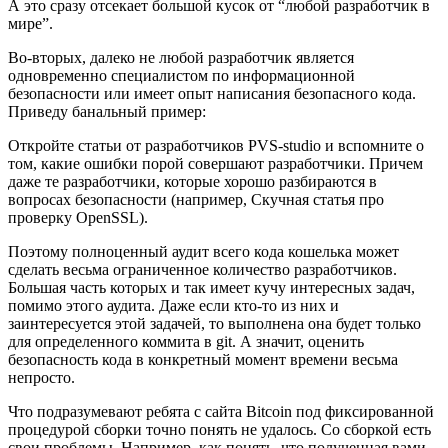
А это сразу отсекает большой кусок от “любой разработчик в
мире”.
Во-вторых, далеко не любой разработчик является
одновременно специалистом по информационной
безопасности или имеет опыт написания безопасного кода.
Приведу банальный пример:
Откройте статьи от разработчиков PVS-studio и вспомните о
том, какие ошибки порой совершают разработчики. Причем
даже те разработчики, которые хорошо разбираются в
вопросах безопасности (например, Скучная статья про
проверку OpenSSL).
Поэтому полноценный аудит всего кода кошелька может
сделать весьма ограниченное количество разработчиков.
Большая часть которых и так имеет кучу интересных задач,
помимо этого аудита. Даже если кто-то из них и
заинтересуется этой задачей, то выполнена она будет только
для определенного коммита в git. А значит, оценить
безопасность кода в конкретный момент времени весьма
непросто.
Что подразумевают ребята с сайта Bitcoin под фиксированной
процедурой сборки точно понять не удалось. Со сборкой есть
свои проблемы. Например, как понять, что полученная вами