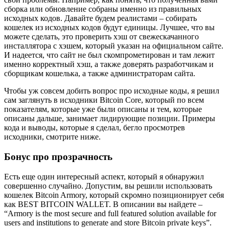
сборка или обновление собраны именно из правильных
исходных кодов. Давайте будем реалистами – собирать
кошелек из исходных кодов будут единицы. Лучшее, что вы
можете сделать, это проверить хэш от свежескачанного
инсталлятора с хэшем, который указан на официальном сайте.
И надеется, что сайт не был скомпрометирован и там лежит
именно корректный хэш, а также доверять разработчикам и
сборщикам кошелька, а также администраторам сайта.
Чтобы уж совсем добить вопрос про исходные коды, я решил
сам заглянуть в исходники Bitcoin Core, который по всем
показателям, которые уже были описаны и тем, которые
описаны дальше, занимает лидирующие позиции. Примеры
кода и выводы, которые я сделал, бегло просмотрев
исходники, смотрите ниже.
Бонус про прозрачность
Есть еще один интересный аспект, который я обнаружил
совершенно случайно. Допустим, вы решили использовать
кошелек Bitcoin Armory, который скромно позиционирует себя
как BEST BITCOIN WALLET. В описании вы найдете –
“Armory is the most secure and full featured solution available for
users and institutions to generate and store Bitcoin private keys”.