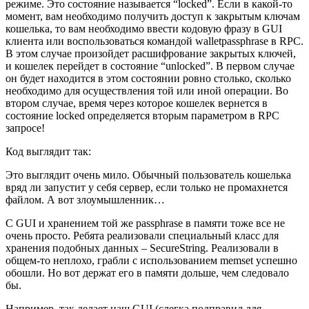
режиме. Это состояние называется “locked”. Если в какой-то
момент, вам необходимо получить доступ к закрытым ключам
кошелька, то вам необходимо ввести кодовую фразу в GUI
клиента или воспользоваться командой walletpassphrase в RPC.
В этом случае произойдет расшифрование закрытых ключей,
и кошелек перейдет в состояние “unlocked”. В первом случае
он будет находится в этом состоянии ровно столько, сколько
необходимо для осуществления той или иной операции. Во
втором случае, время через которое кошелек вернется в
состояние locked определяется вторым параметром в RPC
запросе!
Код выглядит так:
Это выглядит очень мило. Обычный пользователь кошелька
вряд ли запустит у себя сервер, если только не промахнется
файлом. А вот злоумышленник…
С GUI и хранением той же passphrase в памяти тоже все не
очень просто. Ребята реализовали специальный класс для
хранения подобных данных – SecureString. Реализовали в
общем-то неплохо, грабли с использованием memset успешно
обошли. Но вот держат его в памяти дольше, чем следовало
бы.
Например, так делает наш GUI (слегка подправил для