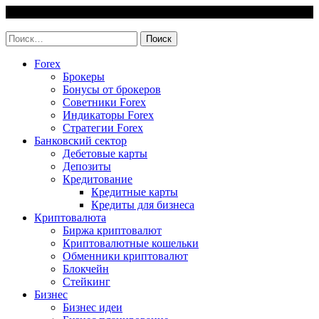
Skip
7 August, 2026
to
invest-easy.ru
content
Найти:
Forex
Брокеры
Бонусы от брокеров
Советники Forex
Индикаторы Forex
Стратегии Forex
Банковский сектор
Дебетовые карты
Депозиты
Кредитование
Кредитные карты
Кредиты для бизнеса
Криптовалюта
Биржа криптовалют
Криптовалютные кошельки
Обменники криптовалют
Блокчейн
Стейкинг
Бизнес
Бизнес идеи