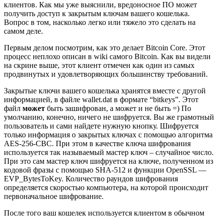
клиентов. Как мы уже выяснили, вредоносное ПО может
получить доступ к закрытым ключам вашего кошелька.
Вопрос в том, насколько легко или тяжело это сделать на
самом деле.
Первым делом посмотрим, как это делает Bitcoin Core. Этот
процесс неплохо описан в wiki самого Bitcoin. Как вы видели
на скрине выше, этот клиент отмечен как один из самых
продвинутых и удовлетворяющих большинству требований.
Закрытые ключи вашего кошелька хранятся вместе с другой
информацией, в файле wallet.dat в формате “bitkeys”. Этот
файл
может
быть зашифрован, а может и не быть =) По
умолчанию, конечно, ничего не шифруется. Вы же грамотный
пользователь и сами найдете нужную кнопку. Шифруется
только информация о закрытых ключах с помощью алгоритма
AES-256-CBC. При этом в качестве ключа шифрования
используется так называемый мастер ключ – случайное число.
При это сам мастер ключ шифруется на ключе, полученном из
кодовой фразы с помощью SHA-512 и функции OpenSSL —
EVP_BytesToKey. Количество раундов шифрования
определяется скоростью компьютера, на которой происходит
первоначальное шифрование.
После того ваш кошелек используется клиентом в обычном